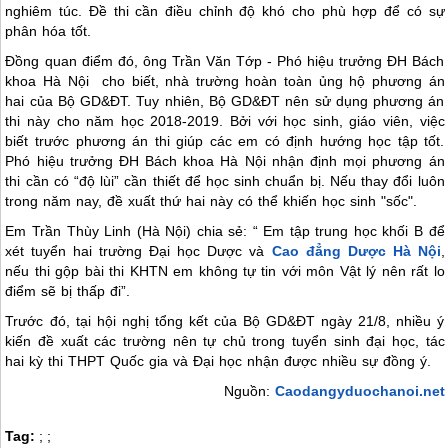
nghiêm túc. Đề thi cần điều chỉnh độ khó cho phù hợp để có sự
phân hóa tốt.
Đồng quan điểm đó, ông Trần Văn Tớp - Phó hiệu trưởng ĐH Bách
khoa Hà Nội cho biết, nhà trường hoàn toàn ủng hộ phương án
hai của Bộ GD&ĐT. Tuy nhiên, Bộ GD&ĐT nên sử dụng phương án
thi này cho năm học 2018-2019. Bởi với học sinh, giáo viên, việc
biết trước phương án thi giúp các em có định hướng học tập tốt.
Phó hiệu trưởng ĐH Bách khoa Hà Nội nhận định mọi phương án
thi cần có “độ lùi” cần thiết để học sinh chuẩn bị. Nếu thay đổi luôn
trong năm nay, đề xuất thứ hai này có thể khiến học sinh "sốc".
Em Trần Thùy Linh (Hà Nội) chia sẻ: “ Em tập trung học khối B để
xét tuyển hai trường Đại học Dược và
Cao đẳng Dược Hà Nội
,
nếu thi gộp bài thi KHTN em không tự tin với môn Vật lý nên rất lo
điểm sẽ bị thấp đi”.
Trước đó, tại hội nghị tổng kết của Bộ GD&ĐT ngày 21/8, nhiều ý
kiến đề xuất các trường nên tự chủ trong tuyển sinh đại học, tác
hai kỳ thi THPT Quốc gia và Đại học nhận được nhiều sự đồng ý.
Nguồn:
Caodangyduochanoi.net
Tag:
;
;