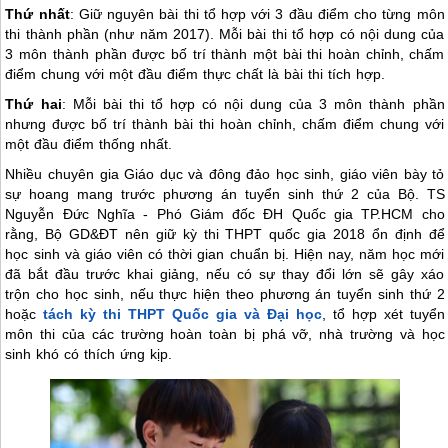
Thứ nhất
: Giữ nguyên bài thi tổ hợp với 3 đầu điểm cho từng môn
thi thành phần (như năm 2017). Mỗi bài thi tổ hợp có nội dung của
3 môn thành phần được bố trí thành một bài thi hoàn chỉnh, chấm
điểm chung với một đầu điểm thực chất là bài thi tích hợp.
Thứ hai
: Mỗi bài thi tổ hợp có nội dung của 3 môn thành phần
nhưng được bố trí thành bài thi hoàn chỉnh, chấm điểm chung với
một đầu điểm thống nhất.
Nhiều chuyên gia Giáo dục và đông đảo học sinh, giáo viên bày tỏ
sự hoang mang trước phương án tuyển sinh thứ 2 của Bộ. TS
Nguyễn Đức Nghĩa - Phó Giám đốc ĐH Quốc gia TP.HCM cho
rằng, Bộ GD&ĐT nên giữ kỳ thi THPT quốc gia 2018 ổn định để
học sinh và giáo viên có thời gian chuẩn bị. Hiện nay, năm học mới
đã bắt đầu trước khai giảng, nếu có sự thay đổi lớn sẽ gây xáo
trộn cho học sinh, nếu thực hiện theo phương án tuyển sinh thứ 2
hoặc
tách kỳ thi THPT Quốc gia và Đại học
, tổ hợp xét tuyển
môn thi của các trường hoàn toàn bị phá vỡ, nhà trường và học
sinh khó có thích ứng kịp.