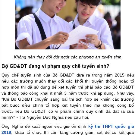
Không nên thay đổi đột ngột các phương án tuyển sinh
Bộ GD&ĐT đang vi phạm quy chế tuyển sinh?
Quy chế tuyển sinh của Bộ GD&ĐT đưa ra trong năm 2015 nêu
nếu các trường muốn thay đổi các khối thi truyền thống hoặc tổ
hợp môn thi đã sử dụng để xét tuyển thì phải báo cáo Bộ GD&ĐT
và thông báo công khai ít nhất 3 năm trước khi áp dụng. Như vậy,
“Khi Bộ GD&ĐT chuyển sang bài thi tích hợp sẽ khiến các trường
bắt buộc điều chỉnh tổ hợp xét tuyển theo mà không công bố
trước, liệu Bộ GD&ĐT có vi phạm chính quy định đã đặt ra của
mình?” - TS Nguyễn Đức Nghĩa nêu câu hỏi.
Ông Nghĩa đề xuất ngoài việc giữ ổn định
kỳ thi THPT quốc gia
2018
, khâu tổ chức thi cần tăng cường giám sát để có kết quả