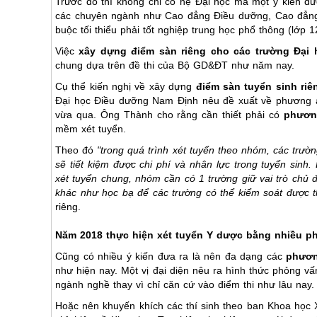
Trước đó thì không chỉ có hệ Đại học mà một ý kiến đư
các chuyên ngành như Cao đẳng Điều dưỡng, Cao đẳn
buộc tối thiểu phải tốt nghiệp trung học phổ thông (lớp 1
Việc
xây dựng điểm sàn riêng cho các trường Đại
chung dựa trên đề thi của Bộ GD&ĐT như năm nay.
Cụ thể kiến nghị về xây dựng
điểm sàn tuyển sinh ri
Đại học Điều dưỡng Nam Định nêu đề xuất về phương án
vừa qua. Ông Thành cho rằng cần thiết phải có
phươn
mềm xét tuyển.
Theo đó
"trong quá trình xét tuyển theo nhóm, các trường
sẽ tiết kiệm được chi phí và nhân lực trong tuyển si
xét tuyển chung, nhóm cần có 1 trường giữ vai trò chủ
khác như học bạ để các trường có thể kiểm soát được t
riêng.
Năm 2018 thực hiện xét tuyển Y dược bằng nhiều p
Cũng có nhiều ý kiến đưa ra là nên đa dạng các
phươn
như hiện nay. Một vị đại diện nêu ra hình thức phỏng vấn
ngành nghề thay vì chỉ căn cứ vào điểm thi như lâu nay.
Hoặc nên khuyến khích các thí sinh theo ban Khoa học X