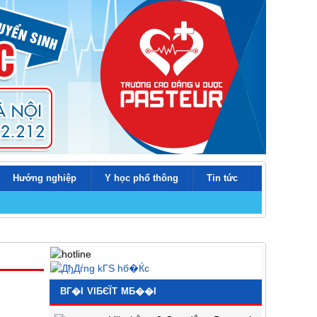
Hướng nghiệp
Y học phổ thông
Tin tức
BГ�I VIБЄЇT MБ��I