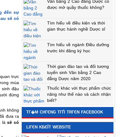
Văn bằng 2 Cao đẳng Dược có
được mở quầy thuốc không?
ng đến sự
sau sẽ có
Tìm hiểu về điều kiện và thời
gian thực hành nghề Dược sĩ
Tìm hiểu về ngành Điều dưỡng
trước khi đăng ký học
Thời gian đào tạo và đối tượng
tuyển sinh Văn bằng 2 Cao
 quan trực
đẳng Dược năm 2020
trong mùa
Thuốc khác với thực phẩm chức
 sinh đậu
năng như thế nào và cách nhận
gười đứng
biết?
ranh không
TГ�M CHГЄNG TГҐI TRГЄN FACEBOOK
 đã đưa ra
a là
sẽ có
LIГЄN KБЄЇT WEBSITE