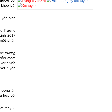
 dược
với
 khỏe bắt
uyển sinh
ng Trường
sinh 2017
 một phần
các trường
 phần mềm
 xét tuyển
xét tuyển
phương án
hù hợp với
ới thay vì