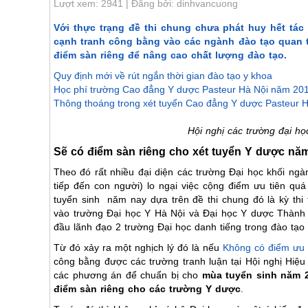
Lượt xem: 2941 | Đăng bởi: dinhvancuong
Với thực trạng đề thi chung chưa phát huy hết tá
cạnh tranh công bằng vào các ngành đào tạo quan 
điểm sàn riêng để nâng cao chất lượng đào tạo.
Quy định mới về rút ngắn thời gian đào tạo y khoa
Học phí trường Cao đẳng Y dược Pasteur Hà Nội năm 20
Thông thoáng trong xét tuyển Cao đẳng Y dược Pasteur 
Hội nghị các trường đại h
Sẽ có điểm sàn riêng cho xét tuyển Y dược nă
Theo đó rất nhiều đại diện các trường Đại học khối ng
tiếp đến con người) lo ngại việc cộng điểm ưu tiên q
tuyển sinh năm nay dựa trên đề thi chung đó là kỳ thi
vào trường Đại học Y Hà Nội và Đại học Y dược Thành
đầu lãnh đạo 2 trường Đại học danh tiếng trong đào tạo
Từ đó xảy ra một nghịch lý đó là nếu
Không có điểm ưu 
công bằng được các trường tranh luận tại Hội nghị Hiệu
các phương án để chuẩn bị cho
mùa tuyển sinh năm 
điểm sàn riêng cho các trường Y dược
.