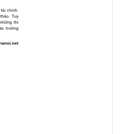
tài chính.
thảo. Tuy
những thí
các trường
anoi.net