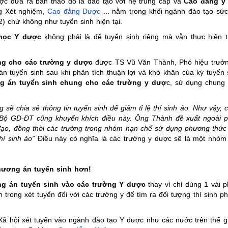
ợc đưa ra bàn thảo đó là đào tạo với hệ trung cấp và
Cao đẳng y
g Xét nghiệm,
Cao đẳng Dược
... nằm trong khối ngành đào tạo sức
2) chứ không như tuyển sinh hiện tại.
 học Y dược
không phải là để tuyển sinh riêng mà vẫn thực hiện t
êng cho các trường y dược
được TS Vũ Văn Thành, Phó hiệu trưở
 tuyển sinh sau khi phân tích thuận lợi và khó khăn của kỳ tuyển 
g án tuyển sinh chung cho các trường y dượ
c, sử dụng chung
 sẽ chia sẻ thông tin tuyển sinh để giảm tỉ lệ thí sinh ảo. Như vậy, 
nh. Bộ GD-ĐT cũng khuyến khích điều này. Ông Thành đề xuất ngoài
 đạo, đồng thời các trường trong nhóm hạn chế sử dụng phương thức
hí sinh ảo”
Điều này có nghĩa là các trường y dược sẽ là một nhóm 
hương án tuyển sinh hơn!
g án tuyển sinh vào các trường Y dược
thay vì chỉ dùng 1 vài 
 trong xét tuyển đối với các trường y để tìm ra đối tượng thí sinh p
ã hội xét tuyển vào ngành đào tạo Y dược như các nước trên thế gi