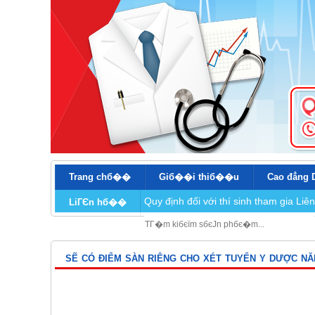
Trang chб��
Giб��i thiб��u
Cao đẳng 
Quy định đối với thí sinh tham gia L
LiГЄn hб��
SẼ CÓ ĐIỂM SÀN RIÊNG CHO XÉT TUYỂN Y DƯỢC NĂM