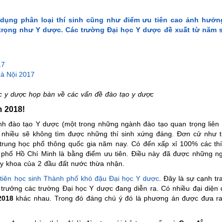
c dụng phân loại thí sinh cũng như điểm ưu tiên cao ảnh hưở
trọng như Y dược. Các trường Đại học Y dược đề xuất từ năm 
17
Hà Nội 2017
ọc y dược họp bàn về các vấn đề đào tạo y dược
m 2018!
ành đào tạo Y dược (một trong những ngành đào tạo quan trọng liên
uá nhiều sẽ không tìm được những thí sinh xứng đáng. Đơn cử như 
 trung học phổ thông quốc gia năm nay. Có đến xấp xỉ 100% các thí
 phố Hồ Chí Minh là bằng điểm ưu tiên. Điều này đã được những n
 y khoa của 2 đầu đất nước thừa nhận.
tiên học sinh Thành phố khó đậu Đại học Y dược
. Đây là sự cạnh t
 trưởng các trường Đại học Y dược đang diễn ra. Có nhiều đại diện
2018
khác nhau. Trong đó đáng chú ý đó là phương án được đưa r