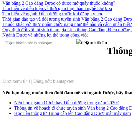
Văn bằng 2 Cao đẳng Dược có được mở quầy thuốc không?
Tìm hiểu về điều kiện và thời gian thực hành nghề Dược sĩ
Tìm hiểu về ngành Điều dưỡng trước khi đăng ký học
Thời gian đào tạo và đối tượng tuyển sinh Văn bằng 2 Cao đẳng Dư
Thuốc khác với thực phẩm chức năng như thế nào và cách nhận biết?
Quy định đối với thí sinh tham gia Liên thông Cao đẳng Điều dưỡn
Ngành Dược và những lợi thế trong công việc
Thông
Lượt xem: 844 | Đăng bởi: bientapvien
Nếu bạn đang muốn theo đuổi đam mê với ngành Dược, hãy tham 
Nên học ngành Dược hay Điều dưỡng trong năm 2020?
Thông tin về hoạch tổ chức tuyển sinh Văn bằng 2 Cao đẳng
Học liên thông từ Trung cấp lên Cao đẳng Dược mất mấy năm