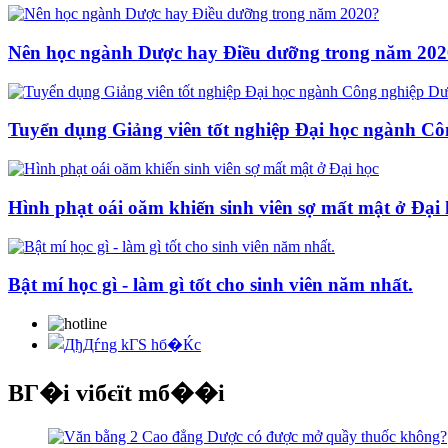
Nên học ngành Dược hay Điều dưỡng trong năm 20
Tuyển dụng Giảng viên tốt nghiệp Đại học ngành Cô
Hình phạt oái oăm khiến sinh viên sợ mất mật ở Đại
Bật mí học gì - làm gì tốt cho sinh viên năm nhất.
BГ�i viбєїt mб��i