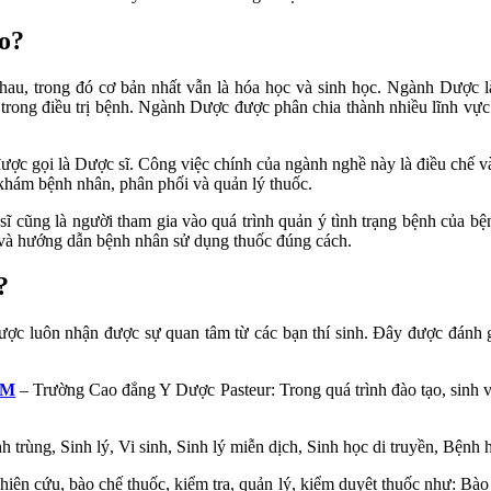
ào?
au, trong đó cơ bản nhất vẫn là hóa học và sinh học. Ngành Dược là
 trong điều trị bệnh. Ngành Dược được phân chia thành nhiều lĩnh vực
c gọi là Dược sĩ. Công việc chính của ngành nghề này là điều chế và
khám bệnh nhân, phân phối và quản lý thuốc.
 cũng là người tham gia vào quá trình quản ý tình trạng bệnh của bệnh 
n và hướng dẫn bệnh nhân sử dụng thuốc đúng cách.
?
ược luôn nhận được sự quan tâm từ các bạn thí sinh. Đây được đánh
CM
– Trường Cao đẳng Y Dược Pasteur: Trong quá trình đào tạo, sinh 
 trùng, Sinh lý, Vi sinh, Sinh lý miễn dịch, Sinh học di truyền, Bện
n cứu, bào chế thuốc, kiểm tra, quản lý, kiểm duyệt thuốc như: Bào 