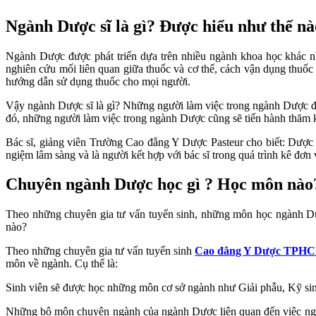
Ngành Dược sĩ là gì? Được hiểu như thế n
Ngành Dược được phát triển dựa trên nhiều ngành khoa học khác nh
nghiên cứu mối liên quan giữa thuốc và cơ thể, cách vận dụng thuốc
hướng dẫn sử dụng thuốc cho mọi người.
Vậy ngành Dược sĩ là gì? Những người làm việc trong ngành Dược đượ
đó, những người làm việc trong ngành Dược cũng sẽ tiến hành thăm 
Bác sĩ, giảng viên Trường Cao đẳng Y Dược Pasteur cho biết: Dược sĩ
ngiệm lâm sàng và là người kết hợp với bác sĩ trong quá trình kê đơ
Chuyên ngành Dược học gì ? Học môn nào
Theo những chuyên gia tư vấn tuyển sinh, những môn học ngành D
nào?
Theo những chuyên gia tư vấn tuyển sinh
Cao đẳng Y Dược TPH
môn về ngành. Cụ thể là:
Sinh viên sẽ được học những môn cơ sở ngành như Giải phẫu, Kỹ sinh
Những bộ môn chuyên ngành của ngành Dược liên quan đến việc nghiê