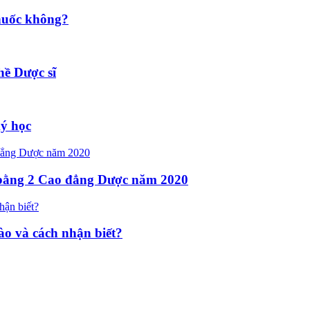
huốc không?
hề Dược sĩ
ký học
n bằng 2 Cao đẳng Dược năm 2020
o và cách nhận biết?