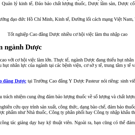
, Quản lý kinh tế, Đảo bảo chất lượng thuốc, Dược lâm sàn, Dược cổ 
 tưởng đạo đức Hồ Chí Minh, Kinh tế, Đường lối cách mạng Việt Nam,
Tốt nghiệp Cao đẳng Dược nhiều cơ hội việc làm thu nhập cao
àm ngành Dược
ao với cơ hội việc làm lớn. Thực tế, ngành Dược đang thiếu hụt nhân l
u hụt nhân lực của ngành tại các bệnh viện, cơ sở y tế, trung tâm y tế 
o đẳng Dược
tại Trường Cao đẳng Y Dược Pasteur nói riêng: sinh v
chịu trách nhiệm cung ứng đảm bảo lượng thuốc về số lượng và chất lư
ghiên cứu quy trình sản xuất, công thức, dạng bào chế, đảm bảo thuốc s
ược phẩm như Nhà thuốc, Công ty phân phối hay Công ty nhập khẩu 
công tác giảng dạy hay kỹ thuật viên. Ngoài ra, bạn cũng có thể đảm