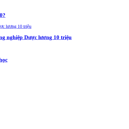
20?
ng nghiệp Dược lương 10 triệu
 học