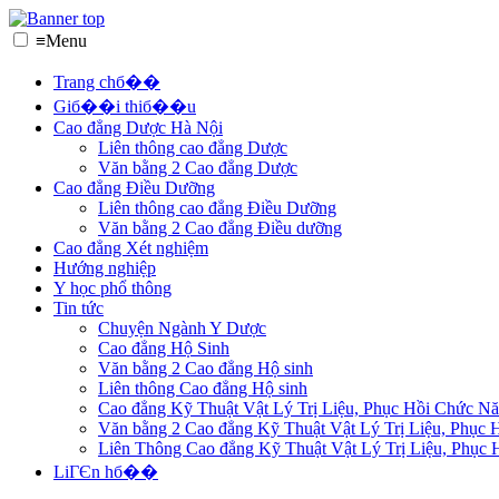
≡
Menu
Trang chб��
Giб��i thiб��u
Cao đẳng Dược Hà Nội
Liên thông cao đẳng Dược
Văn bằng 2 Cao đẳng Dược
Cao đẳng Điều Dưỡng
Liên thông cao đẳng Điều Dưỡng
Văn bằng 2 Cao đẳng Điều dưỡng
Cao đẳng Xét nghiệm
Hướng nghiệp
Y học phổ thông
Tin tức
Chuyện Ngành Y Dược
Cao đẳng Hộ Sinh
Văn bằng 2 Cao đẳng Hộ sinh
Liên thông Cao đẳng Hộ sinh
Cao đẳng Kỹ Thuật Vật Lý Trị Liệu, Phục Hồi Chức N
Văn bằng 2 Cao đẳng Kỹ Thuật Vật Lý Trị Liệu, Phục
Liên Thông Cao đẳng Kỹ Thuật Vật Lý Trị Liệu, Phục
LiГЄn hб��