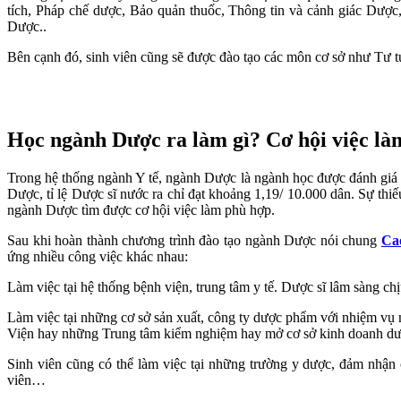
tích, Pháp chế dược, Bảo quản thuốc, Thông tin và cảnh giác Dược
Dược..
Bên cạnh đó, sinh viên cũng sẽ được đào tạo các môn cơ sở như Tư
Học ngành Dược ra làm gì? Cơ hội việc l
Trong hệ thống ngành Y tế, ngành Dược là ngành học được đánh giá c
Dược, tỉ lệ Dược sĩ nước ra chỉ đạt khoảng 1,19/ 10.000 dân. Sự thiế
ngành Dược tìm được cơ hội việc làm phù hợp.
Sau khi hoàn thành chương trình đào tạo ngành Dược nói chung
Ca
ứng nhiều công việc khác nhau:
Làm việc tại hệ thống bệnh viện, trung tâm y tế. Dược sĩ lâm sàng 
Làm việc tại những cơ sở sản xuất, công ty dược phẩm với nhiệm vụ n
Viện hay những Trung tâm kiểm nghiệm hay mở cơ sở kinh doanh d
Sinh viên cũng có thể làm việc tại những trường y dược, đảm nhận 
viên…