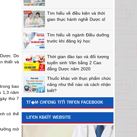
Tìm hiểu về điều kiện và thời
gian thực hành nghề Dược sĩ
Tìm hiểu về ngành Điều dưỡng
trước khi đăng ký học
Y Dược. Do
Thời gian đào tạo và đối tượng
n thiết và
tuyển sinh Văn bằng 2 Cao
đẳng Dược năm 2020
Thuốc khác với thực phẩm chức
năng như thế nào và cách nhận
 trong bao
biết?
à 1,3 năm
ngày thứ 7
TГ�M CHГЄNG TГҐI TRГЄN FACEBOOK
nh có thể
LIГЄN KБЄЇT WEBSITE
 Dưỡng mở