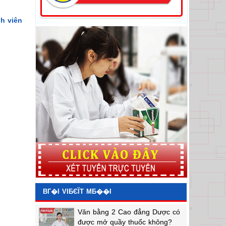
h viên
BГ�I VIБЄЇT MБ��I
Văn bằng 2 Cao đẳng Dược có
được mở quầy thuốc không?