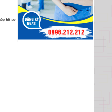
 nộp hồ sơ