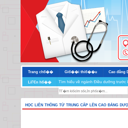
Trang chб��
Giб��i thiб��u
Cao đẳng 
Tìm hiểu về ngành Điều dưỡng trước 
LiГЄn hб��
HỌC LIÊN THÔNG TỪ TRUNG CẤP LÊN CAO ĐẲNG DƯ