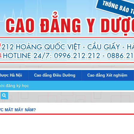
Dược Hà Nội
Cao đẳng Điều Dưỡng
Cao đẳng Xét nghiệm
khi đăng ký học
ỢC MẤT MẤY NĂM?