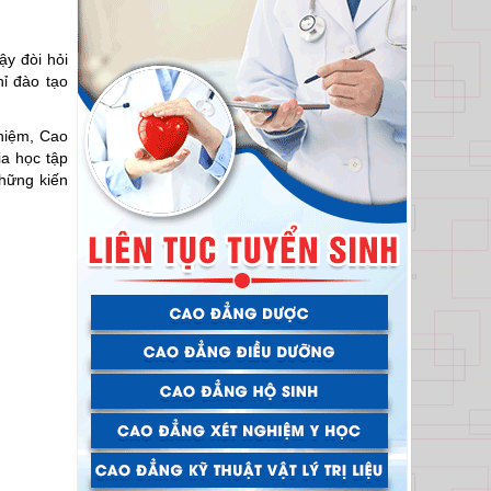
ậy đòi hỏi
hỉ đào tạo
hiệm, Cao
ia học tập
những kiến