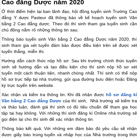
Cao đẳng Dược năm 2020
Ở thời điểm hiện tại ban lãnh đạo, hội đồng tuyển sinh Trường Cao
đẳng Y dược Pasteur đã thông báo về kế hoạch tuyển sinh Văn
bằng 2 Cao đẳng dược. Theo đó thí sinh tham gia tuyển sinh cần
chủ động nắm rõ những thông tin sau:
Thông báo tuyển sinh Văn bằng 2 Cao đẳng Dược năm 2020, thí
sinh tham gia xét tuyển đảm bảo được điều kiện trên sẽ được xét
tuyển thẳng, miễn thi.
Hướng dẫn cách thức nộp hồ sơ: Sau khi trường chính thức tuyển
sinh sẽ hướng dẫn và tạo điều kiện cho thí sinh nộp hồ sơ xét
tuyển một cách thuận tiện, nhanh chóng nhất. Thí sinh có thể nộp
hồ sơ trực tiếp tại nhà trường, gửi qua đường bưu điện hoặc Đăng
ký trực tuyến trên website.
Xác nhận và kiểm tra thông tin: Khi đã nhận được
hồ sơ đăng kí
Văn bằng 2 Cao đẳng Dược
của thí sinh, Nhà trường sẽ kiểm tra
và thảo luận, đánh giá thí sinh có đủ tiêu chuẩn để tham gia học
tập tại hay không. Với những thí sinh đăng kí Online nhà trường sẽ
gọi điện lại cho thí sinh để xác nhận thông tin.
Thông báo kết quả: Với những em đảm bảo đủ yêu cầu sẽ nhận
được giấy báo trúng tuyển và nhập học của Nhà trường trong thời