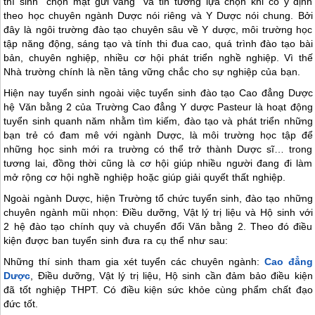
thí sinh “chọn mặt gửi vàng” và tin tưởng lựa chọn khi có ý định
theo học chuyên ngành Dược nói riêng và Y Dược nói chung. Bởi
đây là ngôi trường đào tạo chuyên sâu về Y dược, môi trường học
tập năng động, sáng tạo và tính thi đua cao, quá trình đào tạo bài
bản, chuyên nghiệp, nhiều cơ hội phát triển nghề nghiệp. Vì thế
Nhà trường chính là nền tảng vững chắc cho sự nghiệp của bạn.
Hiện nay tuyển sinh ngoài việc tuyển sinh đào tạo Cao đẳng Dược
hệ Văn bằng 2 của Trường Cao đẳng Y dược Pasteur là hoạt động
tuyển sinh quanh năm nhằm tìm kiếm, đào tạo và phát triển những
bạn trẻ có đam mê với ngành Dược, là môi trường học tập để
những học sinh mới ra trường có thể trở thành Dược sĩ… trong
tương lai, đồng thời cũng là cơ hội giúp nhiều người đang đi làm
mở rộng cơ hội nghề nghiệp hoặc giúp giải quyết thất nghiệp.
Ngoài ngành Dược, hiện Trường tổ chức tuyển sinh, đào tạo những
chuyên ngành mũi nhọn: Điều dưỡng, Vật lý trị liệu và Hộ sinh với
2 hệ đào tạo chính quy và chuyển đổi Văn bằng 2. Theo đó điều
kiện được ban tuyển sinh đưa ra cụ thể như sau:
Những thí sinh tham gia xét tuyển các chuyên ngành:
Cao đẳng
Dược
, Điều dưỡng, Vật lý trị liệu, Hộ sinh cần đảm bảo điều kiện
đã tốt nghiệp THPT. Có điều kiện sức khỏe cùng phẩm chất đạo
đức tốt.