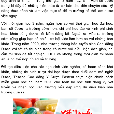
quy định là 3 năm. Trong thời gian 3 năm này, sinh viên sẽ được
trang bị đầy đủ những kiến thức từ cơ bản cho đến chuyên sâu, kỹ
năng thực hành và làm việc thực tế để ra trường có thể làm được
việc ngay.
Với thời gian học 3 năm, ngắn hơn so với thời gian học đại học,
bạn sẽ được ra trường sớm hơn, chi phí học tập và kinh phí sinh
hoạt khác cũng được tiết kiệm đáng kể. Ngoài ra, việc ra trường
sớm cũng giúp bạn có nhiều cơ hội việc làm hơn so với những bạn
khác. Trong năm 2020, nhà trường thông báo tuyển sinh Cao đẳng
Dược với tất cả thí sinh trong cả nước với điều kiện đơn giản, chỉ
cần thí sinh đã tốt nghiệp THPT và không trong thời gian thi hành
án là có thể nộp hồ sơ về trường.
Để tạo điều kiện cho các bạn sinh viên nghèo, có hoàn cảnh khó
khăn, những thí sinh trượt đại học được theo đuổi đam mê nghề
Dược, Trường Cao đẳng Y Dược Pasteur thực hiện chính sách
miễn giảm học phí năm 2020 cho toàn bộ học sinh đăng ký xét
tuyển và nhập học vào trường nếu đáp ứng đủ điều kiện nhà
trường đưa ra.