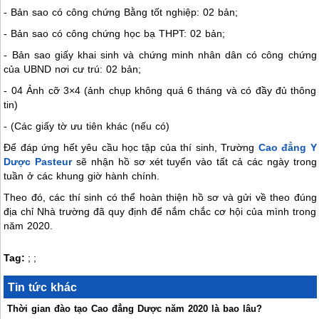
- Bản sao có công chứng Bằng tốt nghiệp: 02 bản;
- Bản sao có công chứng học bạ THPT: 02 bản;
- Bản sao giấy khai sinh và chứng minh nhân dân có công chứng
của UBND nơi cư trú: 02 bản;
- 04 Ảnh cỡ 3×4 (ảnh chụp không quá 6 tháng và có đầy đủ thông
tin)
- (Các giấy tờ ưu tiên khác (nếu có)
Để đáp ứng hết yêu cầu học tập của thí sinh, Trường
Cao đẳng Y
Dược Pasteur
sẽ nhận hồ sơ xét tuyển vào tất cả các ngày trong
tuần ở các khung giờ hành chính.
Theo đó, các thí sinh có thể hoàn thiện hồ sơ và gửi về theo đúng
địa chỉ Nhà trường đã quy định để nắm chắc cơ hội của mình trong
năm 2020.
Tag:
;
;
Tin tức khác
Thời gian đào tạo Cao đẳng Dược năm 2020 là bao lâu?