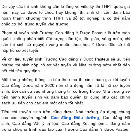
Do vậy các thí sinh không cần lo lắng về việc kỳ thi THPT quốc gia
năm nay có được tổ chức hay không, thí sinh chỉ cần đảm bảo
hoàn thành chương trình THPT và đỗ tốt nghiệp là có thể nắm
chắc cơ hội trúng tuyển vào trường.
Phạm vi tuyển sinh Trường Cao đẳng Y Dược Pasteur là trên toàn
quốc, không phân biệt đối tượng dân tộc, tôn giáo, vùng miền, chỉ
cần thí sinh có nguyện vọng muốn theo học Y Dược đều có thể
nộp hồ sơ xét tuyển.
Về chỉ tiêu tuyển sinh Trường Cao đẳng Y Dược Pasteur sẽ ưu tiên
những thí sinh nộp hồ sơ xét tuyển về Nhà trường sớm nhất đến
hết chỉ tiêu quy định.
Một trong những thông tin tiếp theo mà thí sinh tham gia xét tuyển
Cao đẳng Dược năm 2020 nên chủ động nắm rõ là hồ sơ tuyển
sinh. Bởi căn cứ vào những thông tin có trong hồ sơ Nhà trường sẽ
tiến hành tuyển sinh và đảm bảo quyền lợi cũng như các chính
sách ưu tiên cho các em một cách tốt nhất.
Tiêu chí truyển sinh trên cũng được Nhà trường áp dụng chung
cho các chuyên ngành:
Cao đẳng Điều dưỡng
, Cao đẳng Hộ
sinh, Cao đẳng Vật lý trị liệu, Cao đẳng Xét nghiệm… đang nằm
trong chương trình đào tạo của Trường Cao đẳng Y dược Pasteur