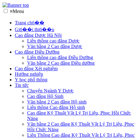
≡
Menu
Trang chб��
Giб��i thiб��u
Cao đẳng Dược Hà Nội
Liên thông cao đẳng Dược
Văn bằng 2 Cao đẳng Dược
Cao đẳng Điều Dưỡng
Liên thông cao đẳng Điều Dưỡng
Văn bằng 2 Cao đẳng Điều dưỡng
Cao đẳng Xét nghiệm
Hướng nghiệp
Y học phổ thông
Tin tức
Chuyện Ngành Y Dược
Cao đẳng Hộ Sinh
Văn bằng 2 Cao đẳng Hộ sinh
Liên thông Cao đẳng Hộ sinh
Cao đẳng Kỹ Thuật Vật Lý Trị Liệu, Phục Hồi Chức
Năng
Văn bằng 2 Cao đẳng Kỹ Thuật Vật Lý Trị Liệu, Phục
Hồi Chức Năng
Liên Thông Cao đẳng Kỹ Thuật Vật Lý Trị Liệu, Phục