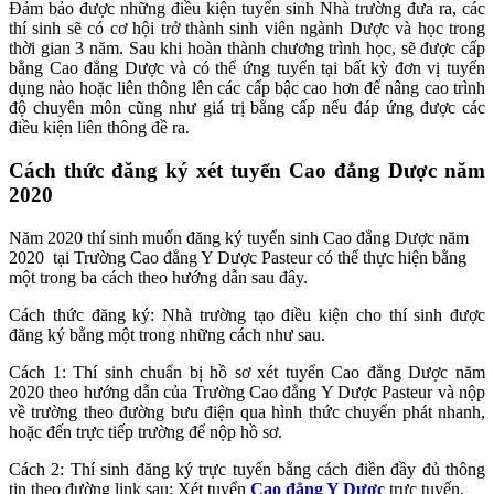
Đảm bảo được những điều kiện tuyển sinh Nhà trường đưa ra, các
thí sinh sẽ có cơ hội trở thành sinh viên ngành Dược và học trong
thời gian 3 năm. Sau khi hoàn thành chương trình học, sẽ được cấp
bằng Cao đẳng Dược và có thể ứng tuyển tại bất kỳ đơn vị tuyển
dụng nào hoặc liên thông lên các cấp bậc cao hơn để nâng cao trình
độ chuyên môn cũng như giá trị bằng cấp nếu đáp ứng được các
điều kiện liên thông đề ra.
Cách thức đăng ký xét tuyển Cao đẳng Dược năm
2020
Năm 2020 thí sinh muốn đăng ký tuyển sinh Cao đẳng Dược năm
2020 tại Trường Cao đẳng Y Dược Pasteur có thể thực hiện bằng
một trong ba cách theo hướng dẫn sau đây.
Cách thức đăng ký: Nhà trường tạo điều kiện cho thí sinh được
đăng ký bằng một trong những cách như sau.
Cách 1: Thí sinh chuẩn bị hồ sơ xét tuyển Cao đẳng Dược năm
2020 theo hướng dẫn của Trường Cao đẳng Y Dược Pasteur và nộp
về trường theo đường bưu điện qua hình thức chuyển phát nhanh,
hoặc đến trực tiếp trường để nộp hồ sơ.
Cách 2: Thí sinh đăng ký trực tuyến bằng cách điền đầy đủ thông
tin theo đường link sau: Xét tuyển
Cao đẳng Y Dược
trực tuyến.