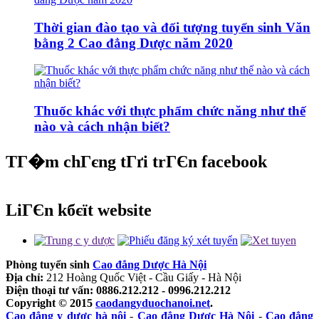
Thời gian đào tạo và đối tượng tuyển sinh Văn
bằng 2 Cao đẳng Dược năm 2020
Thuốc khác với thực phẩm chức năng như thế
nào và cách nhận biết?
TГ�m chГєng tГґi trГЄn facebook
LiГЄn kбєїt website
Phòng tuyển sinh
Cao đẳng Dược Hà Nội
Địa chỉ:
212 Hoàng Quốc Việt - Cầu Giấy - Hà Nội
Điện thoại tư vấn: 0886.212.212 - 0996.212.212
Copyright © 2015
caodangyduochanoi.net
.
Cao đẳng y dược hà nội
-
Cao đẳng Dược Hà Nội
-
Cao đẳng