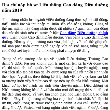
Địa chỉ nộp hồ sơ Liên thông Cao đẳng Điều dưỡng
năm 2019
Thị trường nhân lực ngành Điều dưỡng đang thực sự rất sôi động,
thiếu nhân lực và thu nhập thì luôn sếp vào hàng khủng. Cũng vì
thế mà ngành này đang nhận được rất nhiều sự quan tâm của đông
đảo các thí sinh trên cả nước từ bậc
Cao đẳng Điều dưỡng chính
quy
, Liên thông Cao đẳng Điều dưỡng, Văn bằng 2 Cao đẳng Điều
dưỡng. Nhưng chọn trường nào vừa phù hợp, vừa có thể giúp các
thí sinh phát triển được nghề nghiệp vừa có khả năng trúng tuyển
cao ở đợt xét tuyển thứ 2 thì không phải chuyện dễ dàng.
Trong số các trường đào tạo về ngành Điều dưỡng, Trường Cao
đẳng Y dược Pasteur không còn là một cái tên xa lạ với đông đảo
các thí sinh trên toàn quốc. Môi trường học tập chuyên nghiệp cùng
với cách đào tạo bài bản đã lấy được lòng tin của rất nhiều sinh viên
theo học. Ngoài ra, theo thống kê tỉ lệ sinh viên có việc làm sau khi
ra trường luôn xếp ở mức cao đã tạo nên uy tín của Nhà trường. Mặt
khác, cơ hội trở thành tân sinh viên chuyên ngành Điều dưỡng tại
Nhà trường không hề khó và hầu như mọi đối tượng thí sinh đều có
thể đáp ứng được. Vì vậy, lựa chọn theo học Liên thông Cao đẳng
Điều dưỡng là một trong những lựa chọn hoàn hảo nhất. Và địa chỉ
uy tín, chất lượng đã được khẳng định chính là địa chỉ Trường Cao
đẳng Y dược Pasteur với hàng nghìn sinh viên ngành Y dược đang