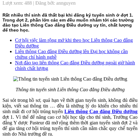
Lượt xem: 488 | Đăng bởi: annguyen
Rất nhiều thí sinh đã thất bại khi đăng ký tuyển sinh ở đợt 1.
Trong đợt 2, phần lớn các em đều muốn nhắm tới các trường
đào tạo Liên thông Cao đẳng Điều dưỡng uy tín, chất lượng
để theo học.
Cơ hội việc làm rộng mở khi theo học Liên thông Cao đẳng
Điều dưỡng
Liên thông Cao đẳng Điều dưỡng lên Đại học không cần
chứng chỉ hành nghề
Nơi đào tạo liên thông Cao đẳng Điều dưỡng ngoài giờ hành
chính chất lượng
Thông tin tuyển sinh Liên thông Cao đẳng Điều dưỡng
Sai sót trong hồ sơ, quá hạn về thời gian tuyển sinh, không đủ điều
kiện, viết sai thông tin … đều là những lý do khiến cho nhiều thí
sinh mất đi cơ hội trúng tuyển
Liên thông Cao đẳng Điều dưỡng
đợt 1. Vì thế để nâng cao cơ hội học tập cho thí sinh, Trường Cao
đẳng Y dược Pasteur đã mở rộng thêm thời gian tuyển sinh đợt 2 và
để gia tăng cơ hội trúng tuyển thí sinh cần nắm chắc quy chế tuyển
sinh do Nhà trường đề ra.