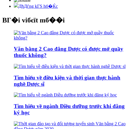
BГ�i viбєїt mб��i
Văn bằng 2 Cao đẳng Dược có được mở quầy
thuốc không?
Tìm hiểu về điều kiện và thời gian thực hành
nghề Dược sĩ
Tìm hiểu về ngành Điều dưỡng trước khi đăng
ký học