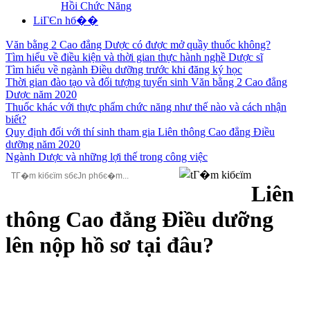
Hồi Chức Năng
LiГЄn hб��
Văn bằng 2 Cao đẳng Dược có được mở quầy thuốc không?
Tìm hiểu về điều kiện và thời gian thực hành nghề Dược sĩ
Tìm hiểu về ngành Điều dưỡng trước khi đăng ký học
Thời gian đào tạo và đối tượng tuyển sinh Văn bằng 2 Cao đẳng
Dược năm 2020
Thuốc khác với thực phẩm chức năng như thế nào và cách nhận
biết?
Quy định đối với thí sinh tham gia Liên thông Cao đẳng Điều
dưỡng năm 2020
Ngành Dược và những lợi thế trong công việc
Liên
thông Cao đẳng Điều dưỡng
lên nộp hồ sơ tại đâu?