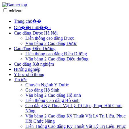
≡
Menu
Trang chб��
Giб��i thiб��u
Cao đẳng Dược Hà Nội
Liên thông cao đẳng Dược
Văn bằng 2 Cao đẳng Dược
Cao đẳng Điều Dưỡng
Liên thông cao đẳng Điều Dưỡng
Văn bằng 2 Cao đẳng Điều dưỡng
Cao đẳng Xét nghiệm
Hướng nghiệp
Y học phổ thông
Tin tức
Chuyện Ngành Y Dược
Cao đẳng Hộ Sinh
Văn bằng 2 Cao đẳng Hộ sinh
Liên thông Cao đẳng Hộ sinh
Cao đẳng Kỹ Thuật Vật Lý Trị Liệu, Phục Hồi Chức
Năng
Văn bằng 2 Cao đẳng Kỹ Thuật Vật Lý Trị Liệu, Phục
Hồi Chức Năng
Liên Thông Cao đẳng Kỹ Thuật Vật Lý Trị Liệu, Phục