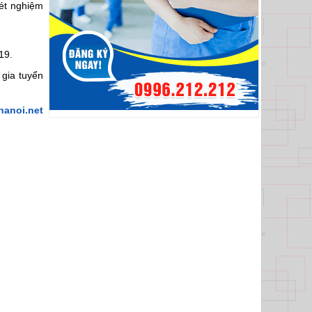
ét nghiệm
19.
 gia tuyển
anoi.net