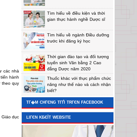
Tìm hiểu về điều kiện và thời
gian thực hành nghề Dược sĩ
Tìm hiểu về ngành Điều dưỡng
trước khi đăng ký học
Thời gian đào tạo và đối tượng
tuyển sinh Văn bằng 2 Cao
đẳng Dược năm 2020
ư các nhà
 tiến hành
Thuốc khác với thực phẩm chức
y theo quy
năng như thế nào và cách nhận
biết?
TГ�M CHГЄNG TГҐI TRГЄN FACEBOOK
ộ Giáo dục
LIГЄN KБЄЇT WEBSITE