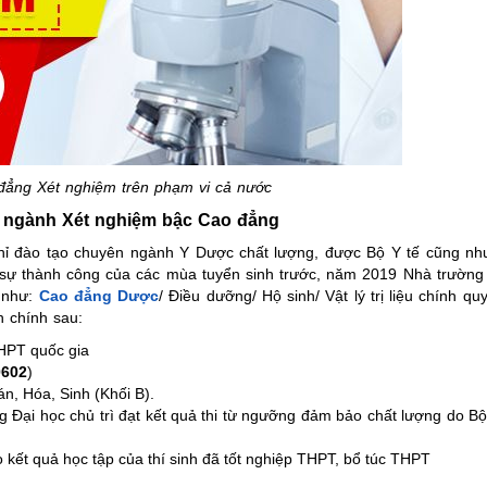
đẳng Xét nghiệm trên phạm vi cả nước
 ngành Xét nghiệm bậc Cao đẳng
chỉ đào tạo chuyên ngành Y Dược chất lượng, được Bộ Y tế cũng nh
i sự thành công của các mùa tuyển sinh trước, năm 2019 Nhà trường
 như:
Cao đẳng Dược
/ Điều dưỡng/ Hộ sinh/ Vật lý trị liệu chính qu
 chính sau:
THPT quốc gia
0602
)
n, Hóa, Sinh (Khối B).
ờng Đại học chủ trì đạt kết quả thi từ ngưỡng đảm bảo chất lượng do B
kết quả học tập của thí sinh đã tốt nghiệp THPT, bổ túc THPT