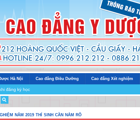
Dược Hà Nội
Cao đẳng Điều Dưỡng
Cao đẳng Xét nghiệm
khi đăng ký học
HIỆM NĂM 2019 THÍ SINH CẦN NẮM RÕ