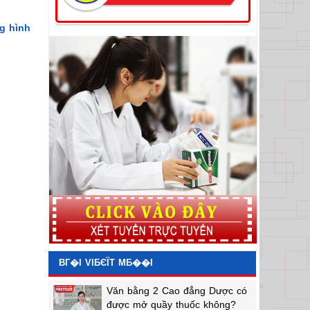
g hình
BГ�I VIБЄЇT MБ��I
Văn bằng 2 Cao đẳng Dược có
được mở quầy thuốc không?