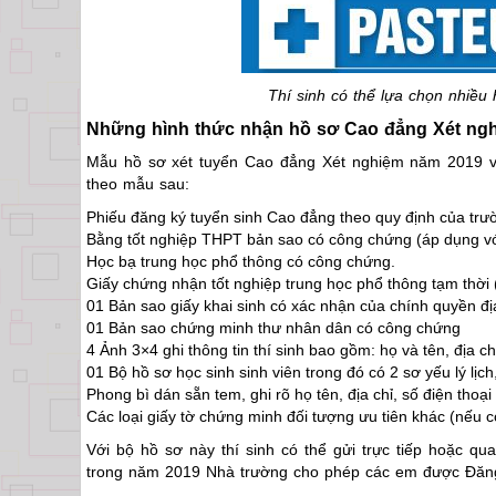
Thí sinh có thể lựa chọn nhiều
Những hình thức nhận hồ sơ Cao đẳng Xét ng
Mẫu hồ sơ xét tuyển Cao đẳng Xét nghiệm năm 2019 về 
theo mẫu sau:
Phiếu đăng ký tuyển sinh Cao đẳng theo quy định của trư
Bằng tốt nghiệp THPT bản sao có công chứng (áp dụng với
Học bạ trung học phổ thông có công chứng.
Giấy chứng nhận tốt nghiệp trung học phổ thông tạm thời (
01 Bản sao giấy khai sinh có xác nhận của chính quyền địa
01 Bản sao chứng minh thư nhân dân có công chứng
4 Ảnh 3×4 ghi thông tin thí sinh bao gồm: họ và tên, địa chỉ
01 Bộ hồ sơ học sinh sinh viên trong đó có 2 sơ yếu lý lịc
Phong bì dán sẵn tem, ghi rõ họ tên, địa chỉ, số điện thoại
Các loại giấy tờ chứng minh đối tượng ưu tiên khác (nếu c
Với bộ hồ sơ này thí sinh có thể gửi trực tiếp hoặc q
trong năm 2019 Nhà trường cho phép các em được Đăng 