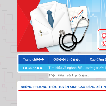
Trang chб��
Giб��i thiб��u
Cao đẳng 
Tìm hiểu về ngành Điều dưỡng trước 
LiГЄn hб��
NHỮNG PHƯƠNG THỨC TUYỂN SINH CAO ĐẲNG XÉT NG