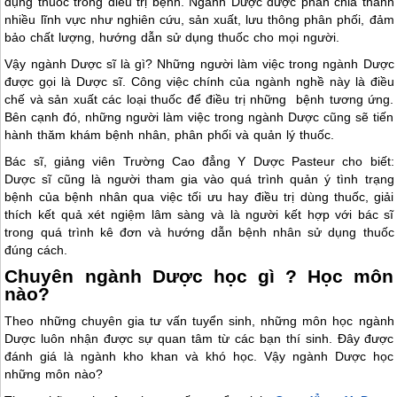
dụng thuốc trong điều trị bệnh. Ngành Dược được phân chia thành
nhiều lĩnh vực như nghiên cứu, sản xuất, lưu thông phân phối, đảm
bảo chất lượng, hướng dẫn sử dụng thuốc cho mọi người.
Vậy ngành Dược sĩ là gì? Những người làm việc trong ngành Dược
được gọi là Dược sĩ. Công việc chính của ngành nghề này là điều
chế và sản xuất các loại thuốc để điều trị những bệnh tương ứng.
Bên cạnh đó, những người làm việc trong ngành Dược cũng sẽ tiến
hành thăm khám bệnh nhân, phân phối và quản lý thuốc.
Bác sĩ, giảng viên Trường Cao đẳng Y Dược Pasteur cho biết:
Dược sĩ cũng là người tham gia vào quá trình quản ý tình trạng
bệnh của bệnh nhân qua việc tối ưu hay điều trị dùng thuốc, giải
thích kết quả xét ngiệm lâm sàng và là người kết hợp với bác sĩ
trong quá trình kê đơn và hướng dẫn bệnh nhân sử dụng thuốc
đúng cách.
Chuyên ngành Dược học gì ? Học môn
nào?
Theo những chuyên gia tư vấn tuyển sinh, những môn học ngành
Dược luôn nhận được sự quan tâm từ các bạn thí sinh. Đây được
đánh giá là ngành kho khan và khó học. Vậy ngành Dược học
những môn nào?