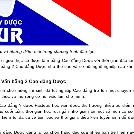
 và những điểm mới trong chương trình đào tạo
 người học có được tấm bằng Cao đẳng Dược với thời gian đào tạo
n bằng 2 Cao đẳng Dược như thế nào và cơ hội nghề nghiệp sau khi 
ệ Văn bằng 2 Cao đẳng Dược
h cho những thí sinh đã tốt nghiệp Cao đẳng trở lên một chuyên 
 thức và mở rộng cơ hội việc làm cho mình.
ao đẳng Y dược Pasteur, học viên được thụ hưởng nhiều ưu điểm 
ào cuối tuần, thời gian học rút ngắn nhờ giảm tải một số môn cơ s
 kiệm tối đa cả về tiền bạc và thời gian, điều kiện tuyển sinh dễ dà
 đẳng Dược đang là lựa chọn hàng đầu của nhiều bạn trẻ hiện nay.