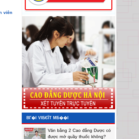
h viên
BГ�I VIБЄЇT MБ��I
Văn bằng 2 Cao đẳng Dược có
được mở quầy thuốc không?