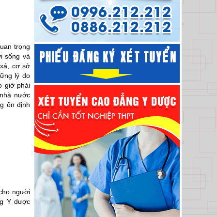
quan trọng
ời sống và
 xá, cơ sở
ững lý do
 giờ phải
n nhà nước
g ổn định
cho người
ng Y dược