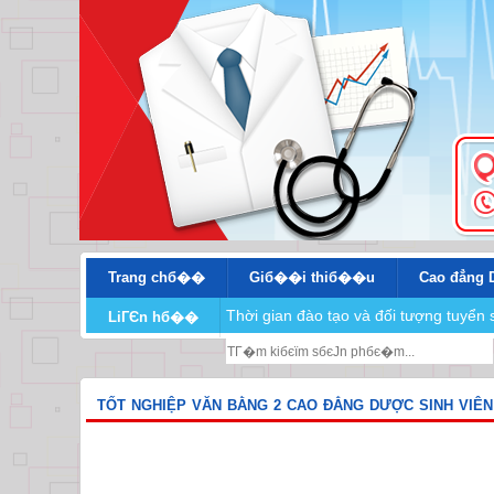
Trang chб��
Giб��i thiб��u
Cao đẳng 
Thời gian đào tạo và đối tượng tuyể
LiГЄn hб��
TỐT NGHIỆP VĂN BẰNG 2 CAO ĐẲNG DƯỢC SINH VIÊN