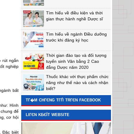
Tìm hiểu về điều kiện và thời
gian thực hành nghề Dược sĩ
Tìm hiểu về ngành Điều dưỡng
trước khi đăng ký học
Thời gian đào tạo và đối tượng
 rút ngắn
tuyển sinh Văn bằng 2 Cao
tốt nghiệp
đẳng Dược năm 2020
Thuốc khác với thực phẩm chức
năng như thế nào và cách nhận
biết?
ngành bất
TГ�M CHГЄNG TГҐI TRГЄN FACEBOOK
như: Hình
ở chung để
LIГЄN KБЄЇT WEBSITE
ng, cơ hội
 Đặc biệt