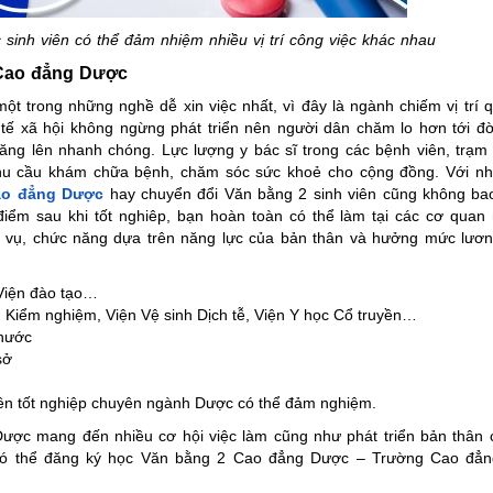
inh viên có thể đảm nhiệm nhiều vị trí công việc khác nhau
2 Cao đẳng Dược
ột trong những nghề dễ xin việc nhất, vì đây là ngành chiếm vị trí 
h tế xã hội không ngừng phát triển nên người dân chăm lo hơn tới đ
ăng lên nhanh chóng. Lực lượng y bác sĩ trong các bệnh viên, trạm
 nhu cầu khám chữa bệnh, chăm sóc sức khoẻ cho cộng đồng. Với nh
ao đẳng Dược
hay chuyển đổi Văn bằng 2 sinh viên cũng không bao
i điểm sau khi tốt nghiêp, bạn hoàn toàn có thể làm tại các cơ qua
 vụ, chức năng dựa trên năng lực của bản thân và hưởng mức lươn
Viện đào tạo…
 Kiểm nghiệm, Viện Vệ sinh Dịch tễ, Viện Y học Cổ truyền…
 nước
sở
iên tốt nghiệp chuyên ngành Dược có thể đảm nghiệm.
Dược mang đến nhiều cơ hội việc làm cũng như phát triển bản thân 
 có thể đăng ký học Văn bằng 2 Cao đẳng Dược – Trường Cao đẳ