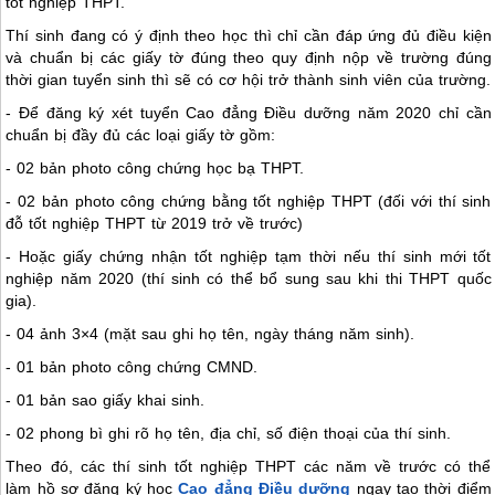
tốt nghiệp THPT.
Thí sinh đang có ý định theo học thì chỉ cần đáp ứng đủ điều kiện
và chuẩn bị các giấy tờ đúng theo quy định nộp về trường đúng
thời gian tuyển sinh thì sẽ có cơ hội trở thành sinh viên của trường.
- Để đăng ký xét tuyển Cao đẳng Điều dưỡng năm 2020 chỉ cần
chuẩn bị đầy đủ các loại giấy tờ gồm:
- 02 bản photo công chứng học bạ THPT.
- 02 bản photo công chứng bằng tốt nghiệp THPT (đối với thí sinh
đỗ tốt nghiệp THPT từ 2019 trở về trước)
- Hoặc giấy chứng nhận tốt nghiệp tạm thời nếu thí sinh mới tốt
nghiệp năm 2020 (thí sinh có thể bổ sung sau khi thi THPT quốc
gia).
- 04 ảnh 3×4 (mặt sau ghi họ tên, ngày tháng năm sinh).
- 01 bản photo công chứng CMND.
- 01 bản sao giấy khai sinh.
- 02 phong bì ghi rõ họ tên, địa chỉ, số điện thoại của thí sinh.
Theo đó, các thí sinh tốt nghiệp THPT các năm về trước có thể
làm hồ sơ đăng ký học
Cao đẳng Điều dưỡng
ngay tạo thời điểm