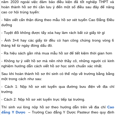
năm 2020 ngoài việc đảm bảo điều kiện đã tốt nghiệp THPT và
hoàn thành hồ sơ thì cần lưu ý đến một số điều sau đây để nâng
cao cơ hội trúng tuyển:
- Nên viết cẩn thận đúng theo mẫu hồ sơ xét tuyển Cao Đẳng Điều
dưỡng
- Tuyệt đối không được tẩy xóa hay làm rách bất cứ giấy tờ gì
- Ảnh 3×4 hay các giấy tờ đều có hạn công chứng trong vòng 6
tháng kể từ ngày đóng dấu đỏ.
- Ra hiệu sách gần nhà mua mẫu hồ sơ để tiết kiệm thời gian hơn
- Không tự ý viết hồ sơ mà nên nhờ thầy cô, những người có kinh
nghiệm hướng dẫn cách viết hồ sơ học sinh chuẩn xác nhất.
Sau khi hoàn thành hồ sơ thí sinh có thể nộp về trường bằng bằng
một trong cách như sau:
- Cách 1: Nộp hồ sơ xét tuyển qua đường bưu điện về địa chỉ
trường.
- Cách 2: Nộp hồ sơ xét tuyển trực tiếp tại trường.
Thí sinh vui lòng nộp hồ sơ theo hướng dẫn trên về địa chỉ
Cao
đẳng Y Dược
– Trường Cao đẳng Y Dược Pasteur theo quy định