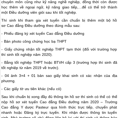
chuyên môn cũng như kỹ năng nghề nghiệp, đồng thời còn được
học thêm về ngoại ngữ, kỹ năng giao tiếp,…để có thể trở thành
một Điều dưỡng viên giỏi sau khi tốt nghiệp.
Thí sinh khi tham gia xét tuyển cần chuẩn bị thêm một bộ hồ
sơ Cao đẳng Điều dưỡng theo đúng mẫu sau:
- Phiếu đăng ký xét tuyển Cao đẳng Điều dưỡng
- Bản photo công chứng học bạ THPT
- Giấy chứng nhận tốt nghiệp THPT tạm thời (đối với trường hợp
thí sinh tốt nghiệp năm 2020).
- Bằng tốt nghiệp THPT hoặc BTVH cấp 3 (trường hợp thí sinh đã
tốt nghiệp từ năm 2019 về trước).
- 04 ảnh 3×4 + 01 bản sao giấy khai sinh có xác nhận của địa
phương.
- Các giấy tờ ưu tiên khác (nếu có)
Sau khi chuẩn bị xong đầy đủ thông tin hồ sơ thí sinh có thể có thể
nộp hồ sơ xét tuyển Cao đẳng Điều dưỡng năm 2020 – Trường
Cao đẳng Y dược Pasteur qua hình thức trực tiếp, chuyển phát
nhanh hoặc Đăng ký trực tuyến. Khi nhận được thông tin tuyển
sinh, Nhà trường sẽ chủ động liên hệ lại với thí sinh và thông báo