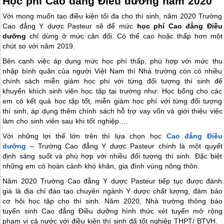
Học phí Cao đẳng Điều dưỡng năm 2020
Với mong muốn tạo điều kiện tối đa cho thí sinh, năm 2020 Trường
Cao đẳng Y dược Pasteur sẽ để mức
học phí Cao đẳng Điều
dưỡng
chỉ dừng ở mức cân đối. Có thể cao hoặc thấp hơn một
chút so với năm 2019.
Bên cạnh việc áp dụng mức học phí thấp, phù hợp với mức thu
nhập bình quân của người Việt Nam thì Nhà trường còn có nhiều
chính sách miễn giảm học phí với từng đối tượng thí sinh để
khuyến khích sinh viên học tập tại trường như: Học bổng cho các
em có kết quả học tập tốt, miễn giảm học phí với từng đối tượng
thí sinh, áp dụng thêm chính sách hỗ trợ vay vốn và giới thiệu việc
làm cho sinh viên sau khi tốt nghiệp….
Với những lợi thế lớn trên thì lựa chọn học
Cao đẳng Điều
dưỡng
– Trường Cao đẳng Y dược Pasteur chính là một quyết
định sáng suốt và phù hợp với nhiều đối tượng thí sinh. Đặc biệt
những em có hoàn cảnh khó khăn, gia đình vùng nông thôn.
Năm 2020 Trường Cao đẳng Y dược Pasteur tiếp tục được đánh
giá là địa chỉ đào tạo chuyên ngành Y dược chất lượng, đảm bảo
cơ hội học tập cho thí sinh. Năm 2020, Nhà trường thông báo
tuyển sinh Cao đẳng Điều dưỡng hình thức xét tuyển mở rộng
phạm vi cả nước với điều kiện thí sinh đã tốt nghiệp THPT/ BTVH.