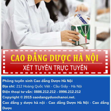
Phòng tuyển sinh
Cao đẳng Dược Hà Nội
Địa chỉ:
212 Hoàng Quốc Việt - Cầu Giấy - Hà Nội
Điện thoại tư vấn: 0886.212.212 - 0996.212.212
Copyright © 2015
caodangyduochanoi.net
.
Cao đẳng y dược hà nội
-
Cao đẳng Dược Hà Nội
-
Cao đẳng
Dược