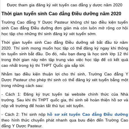
Được tham gia đăng ký xét tuyển cao đẳng y dược năm 2020
Thời gian tuyển sinh Cao đẳng Điều dưỡng năm 2020
Trường Cao đẳng Y Dược Pasteur không chỉ tạo điều kiện tuyển
sinh Cao đẳng Điều dưỡng đơn giản mà còn luôn mở rộng cơ hội
học tập cho những thí sinh đăng ký xét tuyển sớm.
Thời gian tuyển sinh Cao đẳng Điều dưỡng sẽ bắt đầu từ năm
2020. Thí sinh mong muốn học tập có thể đăng ký ngay khi thông
tin tuyển sinh bắt đầu. Do đó, nếu bạn đang là học sinh lớp 12 thì
trong thời gian này nên tập trung vào việc học tập để có kết quả
cao nhất trong kỳ thi THPT Quốc gia sắp tới.
Nhằm tạo điều kiện thuận lợi cho thí sinh, Trường Cao đẳng Y
Dược Pasteur cho phép thí sinh có thể đăng ký xét tuyển bằng một
trong những cách sau:
- Cách 1: Đăng ký trực tuyến tại website chính thức của Nhà
trường. Sau khi thi THPT quốc gia, thí sinh sẽ hoàn thiện hồ sơ và
nộp về trường để hoàn tất thủ tục xét tuyển.
- Cách 2: Thí sinh nộp
hồ sơ xét tuyển Cao đẳng Điều dưỡng
theo hình thức chuyển phát nhanh qua bưu điện đến Trường Cao
đẳng Y Dược Pasteur.