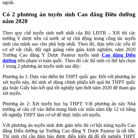
ngoài.
Có 2 phương án tuyển sinh Cao đẳng Điều dưỡng
năm 2020
Theo quy chế tuyển sinh mới nhất của Bộ LĐTB – XH thì các
trường Y dược trên cả nước sẽ tự chủ động trong công tác tuyển
sinh của mình sao cho phù hợp nhất. Theo đó, dựa trên các yếu tố
cơ sở vật chất, đội ngũ giảng viên giàu kinh nghiệm, năm 2020
Trường Cao đẳng Y Dược Pasteur tuyển sinh
Cao đẳng Điều
dưỡng
trên phạm vi toàn quốc. Theo đó các thí sinh có thể lựa chọn
1 trong 2 phương án tuyển sinh sau đây:
Phương án 1: Dựa vào điểm thi THPT quốc gia: Đối với phương án
xét tuyển này, thí sinh sẽ dùng chính phiếu kết quả thi THPT quốc
gia hoặc Giấy báo kết quả tốt nghiệp tạm thời năm 2020 để tham gia
xét tuyển.
Phương án 2: Xét tuyển học bạ THPT: Với phương án này Nhà
trường sẽ căn cứ vào điểm trung bình các môn năm lớp 12 và bằng
tốt nghiệp THPT làm cơ sở để thực hiện xét tuyển.
Với phương án tuyển sinh đơn giản trên thì cơ hội trúng tuyển Cao
đẳng Điều dưỡng tại Trường Cao đẳng Y Dược Pasteur là rất lớn.
Thí sinh chỉ cần đảm bảo được điều kiện đã đỗ tốt nghiệp THPT