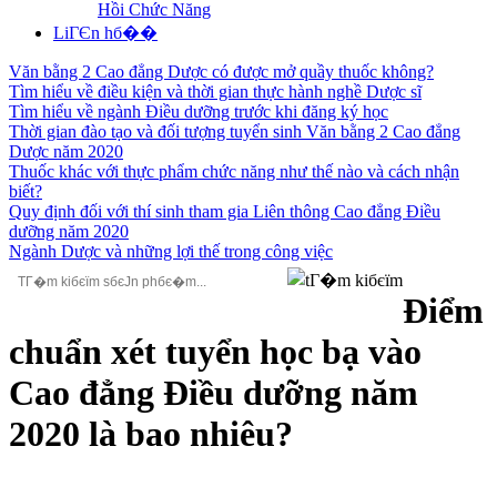
Hồi Chức Năng
LiГЄn hб��
Văn bằng 2 Cao đẳng Dược có được mở quầy thuốc không?
Tìm hiểu về điều kiện và thời gian thực hành nghề Dược sĩ
Tìm hiểu về ngành Điều dưỡng trước khi đăng ký học
Thời gian đào tạo và đối tượng tuyển sinh Văn bằng 2 Cao đẳng
Dược năm 2020
Thuốc khác với thực phẩm chức năng như thế nào và cách nhận
biết?
Quy định đối với thí sinh tham gia Liên thông Cao đẳng Điều
dưỡng năm 2020
Ngành Dược và những lợi thế trong công việc
Điểm
chuẩn xét tuyển học bạ vào
Cao đẳng Điều dưỡng năm
2020 là bao nhiêu?