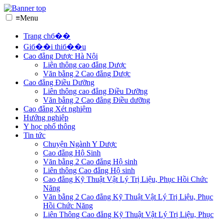
≡
Menu
Trang chб��
Giб��i thiб��u
Cao đẳng Dược Hà Nội
Liên thông cao đẳng Dược
Văn bằng 2 Cao đẳng Dược
Cao đẳng Điều Dưỡng
Liên thông cao đẳng Điều Dưỡng
Văn bằng 2 Cao đẳng Điều dưỡng
Cao đẳng Xét nghiệm
Hướng nghiệp
Y học phổ thông
Tin tức
Chuyện Ngành Y Dược
Cao đẳng Hộ Sinh
Văn bằng 2 Cao đẳng Hộ sinh
Liên thông Cao đẳng Hộ sinh
Cao đẳng Kỹ Thuật Vật Lý Trị Liệu, Phục Hồi Chức
Năng
Văn bằng 2 Cao đẳng Kỹ Thuật Vật Lý Trị Liệu, Phục
Hồi Chức Năng
Liên Thông Cao đẳng Kỹ Thuật Vật Lý Trị Liệu, Phục