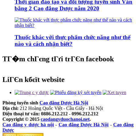
Thời gian đào tạo và đối tượng tuyển sinh Văn
bằng 2 Cao đẳng Dược năm 2020
Thuốc khác với thực phẩm chức năng như thế
nào và cách nhận biết?
TГ�m chГєng tГґi trГЄn facebook
LiГЄn kбєїt website
Phòng tuyển sinh
Cao đẳng Dược Hà Nội
Địa chỉ:
212 Hoàng Quốc Việt - Cầu Giấy - Hà Nội
Điện thoại tư vấn: 0886.212.212 - 0996.212.212
Copyright © 2015
caodangyduochanoi.net
.
Cao đẳng y dược hà nội
-
Cao đẳng Dược Hà Nội
-
Cao đẳng
Dược