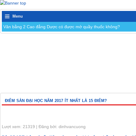
≡
Menu
Văn bằng 2 Cao đẳng Dược có được mở quầy thuốc không?
Tìm hiểu về điều kiện và thời gian thực hành nghề Dược sĩ
Tìm hiểu về ngành Điều dưỡng trước khi đăng ký học
Thời gian đào tạo và đối tượng tuyển sinh Văn bằng 2 Cao đẳng D
Thuốc khác với thực phẩm chức năng như thế nào và cách nhận biế
Quy định đối với thí sinh tham gia Liên thông Cao đẳng Điều dưỡng
Ngành Dược và những lợi thế trong công việc
ĐIỂM SÀN ĐẠI HỌC NĂM 2017 ÍT NHẤT LÀ 15 ĐIỂM?
Lượt xem: 21319 | Đăng bởi: dinhvancuong