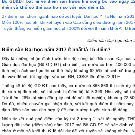
Bộ GD&ĐT bật mí về điểm sàn trước khi công bố vào ngày 12-
điểm và khó có thể cao hơn so với mức điểm 15.
27 điểm nên chọn ngành nào để xét tuyển Đại học Y Hà Nội năm 20
Miễn 100% học phí khi xét tuyển vào Cao đẳng điều dưỡng năm 201
Tuyển thẳng và miễn giảm học phí 100% đối với thí sinh khối A - B tr
Điểm sàn Đại học năm 2
Điểm sàn Đại học năm 2017 ít nhất là 15 điểm?
Đây là những nhận định trước khi Bộ công bố điểm sàn Đại học 
Giáo dục đại học (Bộ GD-ĐT) cho biết, cả nước có hơn 400.000 ch
tính một cách cơ học thì có thể thấy khoảng 62,5% thí sinh sẽ trúng 
thi vừa để xét tốt nghiệp, vừa xét ĐH, CĐSP lên đến 73,91%.
Thống kê từ Bộ GD-ĐT cho thấy, cả nước có 865.866 thí sinh dự thi.
thí sinh bị đình chỉ, số thí sinh bị điểm liệt là 5.396. Như vậy, số th
Trừ thêm 26% thí sinh đăng ký chỉ để xét tốt nghiệp, khoảng 22.500 
Do đó, nhiều chuyên gia nhận định, với kết quả điểm thi năm nay t
định điểm sàn sao cho hợp lý để các trường tuyển sinh dễ dàng.
Nhìn từ kết quả phổ điểm của kỳ thi 2 trong 1: xét tốt nghiệp 
lượng đầu vào (điểm sàn) năm 2017 mà Bộ GD-ĐT sẽ xác định có 
chắn ở một số khối thi tỷ lệ dôi dư để xét tuyển sẽ không nhiều. 