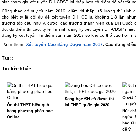
sinh tham gia xét tuyển ĐH-CĐSP lại thấp hơn cả điểm để xét tốt n
Cũng theo đó suy từ năm 2016, điểm thi thấp, số lượng thí sinh 
cho biết tỷ lệ dôi dư để xét tuyển ĐH, CĐ là khoảng 1,8 lần như
trường tốp đầu như y, dược, các trường thành viên của ĐH Quốc 
đó, dù điểm thi cao, tỷ lệ thí sinh đăng ký xét tuyển ĐH-CĐSP nh
đăng ký xét tuyển thì điểm sàn năm 2017 sẽ khó có thể cao hơn m
Xem thêm:
Xét tuyển Cao đẳng Dược năm 2017
, Cao đẳng Điề
Tag:
;
;
Tin tức khác
Đang học ĐH có được thi
Ôn thi THPT hiệu quả
lại THPT quốc gia 2020
bằng phương pháp học
Nút ch
Online
ngừa l
bác sĩ
để ý