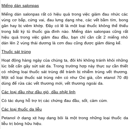
Miếng dán salonpas
Miếng dán salonpas rất có hiệu quả trong việc giảm đau nhức các
vùng cơ bắp, cứng vai, đau lưng dạng nhẹ, các vết bầm tím, bong
gân hay bị viêm khớp. Đây có lẽ là một loại thuốc không thể thiếu
trong bất kỳ tủ thuốc gia đình nào. Miếng dán salonpas cũng rất
hiệu quả trong việc giảm đau đầu, bạn chỉ cần cắt 2 miếng nhỏ
dán lên 2 vùng thái dương là cơn đau cũng được giảm đáng kể.
Thuốc sát trùng
Hoạt động hàng ngày của chúng ta, đôi khi không tránh khỏi những
lúc bất cẩn gây sứt sát da. Trong trường hợp này thực sự cần thiết
có những loại thuốc sát trùng để tránh bị nhiễm trùng vết thương.
Một số loại thuốc sát trùng nên có như Oxi già, cồn etanol 70 độ
dùng để rửa các vết thương mới, vết thương ngoài da.
Các loại dầu như dầu gió, dầu phật linh
Có tác dụng hỗ trợ trị các chứng đau đầu, sốt, cảm cúm.
Các loại thuốc da liễu
Petanol ở dạng xịt hay dạng bôi là một trong những loại thuốc da
liễu trị bỏng hữu hiệu.