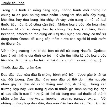
Thuốc tiêu hóa
Trong quá trình ăn uống hàng ngày. Không tránh khỏi những lúc
chúng ta ăn phải những thực phẩm không tốt dẫn đến đầy bụng,
khó tiêu, hay đau bụng tiêu chảy. Vì vậy, việc trang bị một số loại
thuốc tiêu hóa là vô cũng cần thiết. Những loại thuốc tiêu hóa như:
Motilum M có tác dụng điều trị chứng đầy hơi, khó tiêu; thuốc
becberin, smecta có tác đụng điều trị đau bụng tiêu chảy, có thể sử
dụng thêm Oresol để cung cấp thêm nước cho người bị mất nước
do tiêu chảy.
Với những trường hợp bị táo bón có thể sử dụng Natufib, Optibac.
Lưu ý với những gia đình có trẻ nhỏ cần tìm hiểu kỹ các loại thuốc
tiêu hóa dành riêng cho trẻ (có thể ở dạng bột hay viên uống,...).
Thuốc đau đầu, giảm đau
Đau đầu, đau nửa đầu là chứng bệnh phổ biến, được gặp ở tất cả
các đối tượng. Đau đầu, đau nửa đầu có thể do nhiều nguyên
nhân gây ra như do căng thẳng mệt mỏi, đi nắng,... trong các
trường hợp này, việc trang bị cho tủ thuốc gia đình những loại đặc
trị đau đầu là cực kì hợp lý. có thể sử dụng các loại thuốc có thành
phần giảm đau như Acetaminophen, aspirin, panadol extra,... Với
những trường hợp đau đầu, đau nửa đầu kéo dài cần đến gặp bác