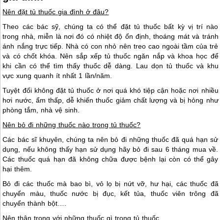
Nên đặt tủ thuốc gia đình ở đâu?
Theo các bác sỹ, chúng ta có thể đặt tủ thuốc bất kỳ vị trí nào
trong nhà, miễn là nơi đó có nhiệt độ ổn định, thoáng mát và tránh
ánh nắng trực tiếp. Nhà có con nhỏ nên treo cao ngoài tầm của trẻ
và có chốt khóa. Nên sắp xếp tủ thuốc ngăn nắp và khoa học để
khi cần có thể tìm thấy thuốc dễ dàng. Lau dọn tủ thuốc và khu
vực xung quanh ít nhất 1 lần/năm.
Tuyệt đối không đặt tủ thuốc ở nơi quá khó tiệp cận hoặc nơi nhiều
hơi nước, ẩm thấp, dễ khiến thuốc giảm chất lượng và bị hỏng như
phòng tắm, nhà vệ sinh.
Nên bỏ đi những thuốc nào trong tủ thuốc?
Các bác sĩ khuyên, chúng ta nên bỏ đi những thuốc đã quá hạn sử
dụng, nếu không thấy hạn sử dụng hãy bỏ đi sau 6 tháng mua về.
Các thuốc quá hạn đã không chữa được bệnh lại còn có thể gây
hại thêm.
Bỏ đi các thuốc mà bao bì, vỏ lọ bị nứt vỡ, hư hại, các thuốc đã
chuyển màu, thuốc nước bị đục, kết tủa, thuốc viên trông đã
chuyển thành bột….
Nên thận trọng với những thuốc gì trong tủ thuốc