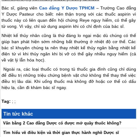
Bác sĩ, giảng viên
Cao đẳng Y Dược TPHCM
– Trường Cao đẳng
Y Dược Pasteur cho biết: nên thận trọng với các thuốc aspirin vì
thuốc này có liên quan đến hội chứng Reye nguy hiểm, có thể gây
tử vong. Vì vậy, chỉ sử dụng aspirin khi có chỉ định của bác sĩ.
Nhiệt kế thủy nhân cũng là thứ đáng lo ngại mặc dù chúng có thể
giúp bạn phát hiện sớm những bất thường ở nhiệt độ cơ thể. Các
bác sĩ khuyên chúng ta nên thay nhiệt kế thủy ngân bằng nhiệt kế
điện tử vì khi thủy ngân khi bị vỡ có thể gây nhiều nguy hiểm (cả
về vật lý lẫn hóa học).
Ngoài ra, các loại thuốc có trong tủ thuốc gia đình cũng chỉ dùng
để điều trị những triệu chứng bệnh vặt chứ không thể thay thế việc
điều trị lâu dài. Khi uống thuốc mà không đỡ hoặc cơ thể có dấu
hiệu lạ, cần đi khám bác sĩ ngay.
Tag:
;
;
Tin tức khác
Văn bằng 2 Cao đẳng Dược có được mở quầy thuốc không?
Tìm hiểu về điều kiện và thời gian thực hành nghề Dược sĩ