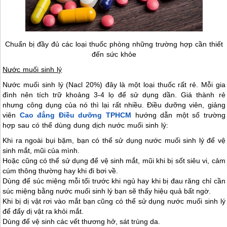
Chuẩn bị đầy đủ các loại thuốc phòng những trường hợp cần thiết
đến sức khỏe
Nước muối sinh lý
Nước muối sinh lý (Nacl 20%) đây là một loại thuốc rất rẻ. Mỗi gia
đình nên tích trữ khoảng 3-4 lọ để sử dụng dần. Giá thành rẻ
nhưng công dụng của nó thì lại rất nhiều. Điều dưỡng viên, giảng
viên
Cao đẳng Điều dưỡng TPHCM
hướng dẫn một số trường
hợp sau có thể dùng dung dịch nước muối sinh lý:
Khi ra ngoài bụi bặm, bạn có thể sử dụng nước muối sinh lý để vệ
sinh mắt, mũi của mình.
Hoặc cũng có thể sử dụng để vệ sinh mắt, mũi khi bị sốt siêu vi, cảm
cúm thông thường hay khi đi bơi về.
Dùng để súc miệng mỗi tối trước khi ngủ hay khi bị đau răng chỉ cần
súc miệng bằng nước muối sinh lý bạn sẽ thấy hiệu quả bất ngờ.
Khi bị dị vật rơi vào mắt bạn cũng có thể sử dụng nước muối sinh lý
để đẩy dị vật ra khỏi mắt.
Dùng để vệ sinh các vết thương hở, sát trùng da.