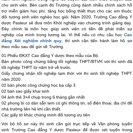
cho sinh viên. Bên cạnh đó Trường cũng dành nhiều chính sách hỗ
trợ miễn giảm học phí, tặng học bổng thiết thực cho các em thuộc
đối tượng sinh viên nghèo học giỏi. Năm 2020, Trường Cao đẳng Y
dược Pasteur sẽ đưa môn Khởi nghiệp vào chương trình giảng dạy.
Đây chính là môn học giúp sinh viên có tiền đề phát triển sự
nghiệp của mình trong tương lai. Vì thế nếu có nhu cầu học
Cao
đẳng Xét nghiệm chính quy
, thí sinh cần tiến hành làm hồ sơ
theo mẫu sau để gửi về Trường.
01 Phiếu ĐKXT Cao đẳng Y dược theo mẫu của Bộ.
Bản photo công chứng bằng tốt nghiệp THPT/BTVH với thí sinh đã
tốt nghiệp THPT từ năm trở về trước.
Giấy chứng nhận tốt nghiệp tạm thời với thí sinh tốt nghiệp THPT
năm 2020.
02 bản photo công chứng học bạ cấp 3.
02 bản sao giấy khai sinh
04 ảnh thẻ 3×4 chụp trong 6 tháng gần nhất
02 phong bì có dán sẵn tem có ghi thông tin, số điện thoại, địa chỉ để
nhà trường liên hệ khi cần thiết.
Các giấy tờ khác chứng minh đối tượng ưu tiên.
Với bộ hồ sơ này thí sinh cần gửi trực tiếp về Văn phòng tuyển
sinh Trường Cao đẳng Y dược Pasteur để được xét tuyển trong