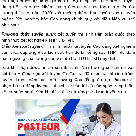
và nhận được sự đánh giá cao từ Bộ cũng như các đơn vị tuyển
dụng trên cả nước. Nhằm mang đến cơ hội học tập cho nhiều đối
tượng thí sinh, năm 2020 Nhà trường thông báo tuyển sinh chuyên
ngành Xét nghiệm bậc Cao đẳng chính quy với điều kiện cụ thể
như sau:
Phương thức tuyển sinh
: xét tuyển thí sinh trên toàn quốc theo
hình thức xét tốt nghiệp THPT/ BTVH.
Điều kiện xét tuyển
: Thí sinh muốn xét tuyển Cao đẳng Xét nghiệm
cần phải đáp ứng điều kiện đầu tiên đó là tốt nghiệp THPT để đảm
bảo ngưỡng chất lượng đầu vào do Bộ LĐTB –XH quy định.
Sau khi nhận được hồ sơ của thí sinh, Nhà trường sẽ căn cứ vào
chỉ tiêu + điều kiện xét tuyển đã đưa ra để chọn ra thí sinh trúng
tuyển. Trong năm học mới Trường Cao đẳng Y dược Pasteur sẽ
nhận hồ sơ đăng ký của thí sinh kể vào tất cả các ngày trong tuần,
kể cả ngày nghỉ. Đến khi đủ chỉ tiêu trường sẽ dừng tuyển sinh.