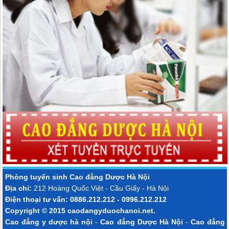
Phòng tuyển sinh
Cao đẳng Dược Hà Nội
Địa chỉ:
212 Hoàng Quốc Việt - Cầu Giấy - Hà Nội
Điện thoại tư vấn: 0886.212.212 - 0996.212.212
Copyright © 2015
caodangyduochanoi.net
.
Cao đẳng y dược hà nội
-
Cao đẳng Dược Hà Nội
-
Cao đẳng