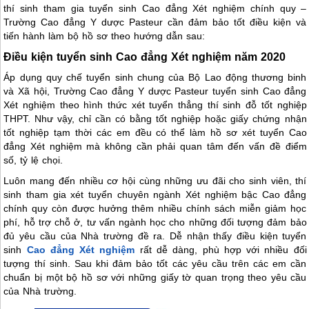
thí sinh tham gia tuyển sinh Cao đẳng Xét nghiệm chính quy –
Trường Cao đẳng Y dược Pasteur cần đảm bảo tốt điều kiện và
tiến hành làm bộ hồ sơ theo hướng dẫn sau:
Điều kiện tuyển sinh Cao đẳng Xét nghiệm năm 2020
Áp dụng quy chế tuyển sinh chung của Bộ Lao động thương binh
và Xã hội, Trường Cao đẳng Y dược Pasteur tuyển sinh Cao đẳng
Xét nghiệm theo hình thức xét tuyển thẳng thí sinh đỗ tốt nghiệp
THPT. Như vậy, chỉ cần có bằng tốt nghiệp hoặc giấy chứng nhận
tốt nghiệp tạm thời các em đều có thể làm hồ sơ xét tuyển Cao
đẳng Xét nghiệm mà không cần phải quan tâm đến vấn đề điểm
số, tỷ lệ chọi.
Luôn mang đến nhiều cơ hội cùng những ưu đãi cho sinh viên, thí
sinh tham gia xét tuyển chuyên ngành Xét nghiệm bậc Cao đẳng
chính quy còn được hưởng thêm nhiều chính sách miễn giảm học
phí, hỗ trợ chỗ ở, tư vấn ngành học cho những đối tượng đảm bảo
đủ yêu cầu của Nhà trường đề ra. Dễ nhận thấy điều kiện tuyển
sinh
Cao đẳng Xét nghiệm
rất dễ dàng, phù hợp với nhiều đối
tượng thí sinh. Sau khi đảm bảo tốt các yêu cầu trên các em cần
chuẩn bị một bộ hồ sơ với những giấy tờ quan trọng theo yêu cầu
của Nhà trường.