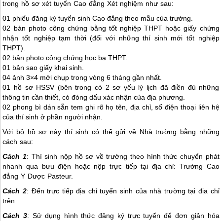
trong hồ sơ xét tuyển Cao đẳng Xét nghiệm như sau:
01 phiếu đăng ký tuyển sinh Cao đẳng theo mẫu của trường.
02 bản photo công chứng bằng tốt nghiệp THPT hoặc giấy chứng
nhận tốt nghiệp tạm thời (đối với những thí sinh mới tốt nghiệp
THPT).
02 bản photo công chứng học bạ THPT.
01 bản sao giấy khai sinh.
04 ảnh 3×4 mới chụp trong vòng 6 tháng gần nhất.
01 hồ sơ HSSV (bên trong có 2 sơ yếu lý lịch đã điền đủ những
thông tin cần thiết, có đóng dấu xác nhận của địa phương.
02 phong bì dán sẵn tem ghi rõ họ tên, địa chỉ, số điện thoại liên hệ
của thí sinh ở phần người nhận.
Với bộ hồ sơ này thí sinh có thể gửi về Nhà trường bằng những
cách sau:
Cách 1
: Thí sinh nộp hồ sơ về trường theo hình thức chuyển phát
nhanh qua bưu điện hoặc nộp trực tiếp tại địa chỉ: Trường Cao
đẳng Y Dược Pasteur.
Cách 2
: Đến trực tiếp địa chỉ tuyển sinh của nhà trường tại địa chỉ
trên
Cách
3
: Sử dụng hình thức đăng ký trực tuyến để đơn giản hóa