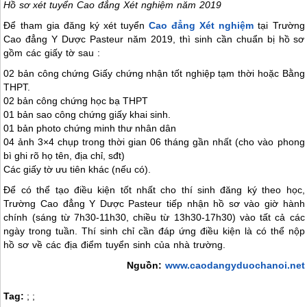
Hồ sơ xét tuyển Cao đẳng Xét nghiệm năm 2019
Để tham gia đăng ký xét tuyển
Cao đẳng Xét nghiệm
tại Trường
Cao đẳng Y Dược Pasteur năm 2019, thì sinh cần chuẩn bị hồ sơ
gồm các giấy tờ sau :
02 bản công chứng Giấy chứng nhận tốt nghiệp tạm thời hoặc Bằng
THPT.
02 bản công chứng học bạ THPT
01 bản sao công chứng giấy khai sinh.
01 bản photo chứng minh thư nhân dân
04 ảnh 3×4 chụp trong thời gian 06 tháng gần nhất (cho vào phong
bì ghi rõ họ tên, địa chỉ, sđt)
Các giấy tờ ưu tiên khác (nếu có).
Để có thể tạo điều kiện tốt nhất cho thí sinh đăng ký theo học,
Trường Cao đẳng Y Dược Pasteur tiếp nhận hồ sơ vào giờ hành
chính (sáng từ 7h30-11h30, chiều từ 13h30-17h30) vào tất cả các
ngày trong tuần. Thí sinh chỉ cần đáp ứng điều kiện là có thể nộp
hồ sơ về các địa điểm tuyển sinh của nhà trường.
Nguồn:
www.caodangyduochanoi.net
Tag:
;
;