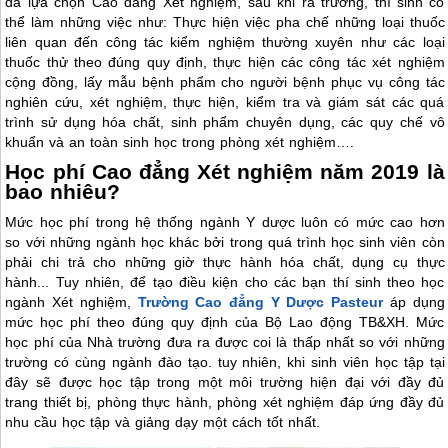
đã lựa chọn Cao đẳng Xét nghiệm, sau khi ra trường, thí sinh có
thể làm những việc như: Thực hiện việc pha chế những loại thuốc
liên quan đến công tác kiểm nghiệm thường xuyên như các loại
thuốc thử theo đúng quy định, thực hiện các công tác xét nghiệm
cộng đồng, lấy mẫu bệnh phẩm cho người bệnh phục vụ công tác
nghiên cứu, xét nghiệm, thực hiện, kiểm tra và giám sát các quá
trình sử dụng hóa chất, sinh phẩm chuyên dụng, các quy chế vô
khuẩn và an toàn sinh học trong phòng xét nghiệm….
Học phí Cao đẳng Xét nghiệm năm 2019 là
bao nhiêu?
Mức học phí trong hệ thống ngành Y dược luôn có mức cao hơn
so với những ngành học khác bởi trong quá trình học sinh viên còn
phải chi trả cho những giờ thực hành hóa chất, dụng cụ thực
hành... Tuy nhiên, để tạo điều kiện cho các bạn thí sinh theo học
ngành Xét nghiệm,
Trường Cao đẳng Y Dược Pasteur
áp dụng
mức học phí theo đúng quy định của Bộ Lao động TB&XH. Mức
học phí của Nhà trường đưa ra được coi là thấp nhất so với những
trường có cùng ngành đào tạo. tuy nhiên, khi sinh viên học tập tại
đây sẽ được học tập trong một môi trường hiện đại với đầy đủ
trang thiết bị, phòng thực hành, phòng xét nghiệm đáp ứng đầy đủ
nhu cầu học tập và giảng dạy một cách tốt nhất.