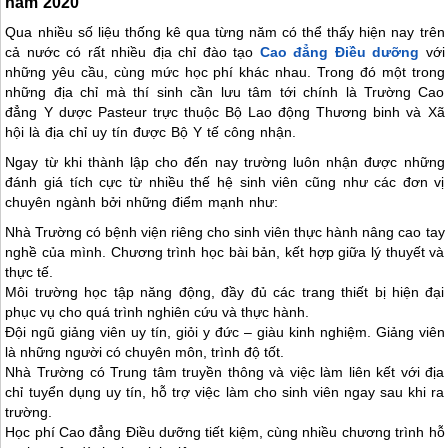
năm 2020
Qua nhiều số liệu thống kê qua từng năm có thể thấy hiện nay trên
cả nước có rất nhiều địa chỉ đào tạo
Cao đẳng Điều dưỡng
với
những yêu cầu, cùng mức học phí khác nhau. Trong đó một trong
những địa chỉ mà thí sinh cần lưu tâm tới chính là Trường Cao
đẳng Y dược Pasteur trực thuộc Bộ Lao động Thương binh và Xã
hội là địa chỉ uy tín được Bộ Y tế công nhận.
Ngay từ khi thành lập cho đến nay trường luôn nhận được những
đánh giá tích cực từ nhiều thế hệ sinh viên cũng như các đơn vị
chuyên ngành bởi những điểm mạnh như:
Nhà Trường có bệnh viện riêng cho sinh viên thực hành nâng cao tay
nghề của mình. Chương trình học bài bản, kết hợp giữa lý thuyết và
thực tế.
Môi trường học tập năng động, đầy đủ các trang thiết bị hiện đại
phục vụ cho quá trình nghiên cứu và thực hành.
Đội ngũ giảng viên uy tín, giỏi y đức – giàu kinh nghiệm. Giảng viên
là những người có chuyên môn, trình độ tốt.
Nhà Trường có Trung tâm truyền thông và việc làm liên kết với địa
chỉ tuyển dụng uy tín, hỗ trợ việc làm cho sinh viên ngay sau khi ra
trường.
Học phí Cao đẳng Điều dưỡng tiết kiệm, cùng nhiều chương trình hỗ