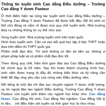
Thông tin tuyển sinh Cao đẳng Điều dưỡng – Trường
Cao đẳng Y dược Pasteur
Ở thời điểm hiện tại công tác tuyển sinh Cao đẳng Điều dưỡng –
Trường Cao đẳng Y dược Pasteur đã được bắt đầu. Để thí sinh có
thể chủ động và nắm rõ được mọi quy chế tuyển sinh, Nhà trường
đưa ra những thông tin cụ thể như sau:
Vùng tuyển sinh: Nhà trường tuyển sinh trên toàn quốc.
Hình thức tuyển sinh: Căn cứ vào kết quả học tập ở bậc THPT hoặc
dựa trên điểm thi THPT quốc gia.
Phẩm chất đạo đức: Thí sinh không có tiền án tiền sự, không vi
phạm pháp luật và có phẩm chất đạo đức tốt.
Theo đúng quy chế, hiện thời gian đào tạo Cao đẳng Điều dưỡng
hệ chính quy là 03 năm. Sau khi hoàn thành chương trình học,
sinh viên được trang bị đầy đủ những kiến thức và kỹ năng cần
thiết để đáp ứng yêu cầu của công việc Điều dưỡng viên.
Nổi tiếng là một địa chỉ đào tạo chuyên ngành Y dược chất lượng,
uy tín ngoài đào tạo ngành Điều dưỡng, Trường Cao đẳng Y dược
Pasteur còn tuyển sinh thêm các ngành học khác như:
Cao đẳng
Dược
, Cao đẳng Hộ sinh, Cao đẳng Xét nghiệm, Cao đẳng Vật lý
trị liệu… với điều kiện xét tuyển và thời gian học là như nhau.