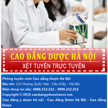
Phòng tuyển sinh
Cao đẳng Dược Hà Nội
Địa chỉ:
212 Hoàng Quốc Việt - Cầu Giấy - Hà Nội
Điện thoại tư vấn: 0886.212.212 - 0996.212.212
Copyright © 2015
caodangyduochanoi.net
.
Cao đẳng y dược hà nội
-
Cao đẳng Dược Hà Nội
-
Cao đẳng
Dược