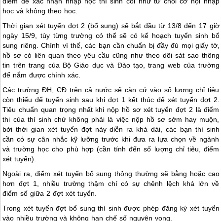
điểm để xác nhận nhập học thí sinh coi như từ chối cơ hội nhập
học và không theo học.
Thời gian xét tuyển đợt 2 (bổ sung) sẽ bắt đầu từ 13/8 đến 17 giờ
ngày 15/9, tùy từng trường có thể sẽ có kế hoạch tuyển sinh bổ
sung riêng. Chính vì thế, các bạn cần chuẩn bị đầy đủ mọi giấy tờ,
hồ sơ có liên quan theo yêu cầu cũng như theo dõi sát sao thông
tin trên trang của Bộ Giáo dục và Đào tạo, trang web của trường
để nắm được chính xác.
Các trường ĐH, CĐ trên cả nước sẽ căn cứ vào số lượng chỉ tiêu
còn thiếu để tuyển sinh sau khi đợt 1 kết thúc để xét tuyển đợt 2.
Tiêu chuẩn quan trọng nhất khi nộp hồ sơ xét tuyển đợt 2 là điểm
thi của thí sinh chứ không phải là việc nộp hồ sơ sớm hay muộn,
bởi thời gian xét tuyển đợt này diễn ra khá dài, các bạn thí sinh
cần có sự cân nhắc kỹ lưỡng trước khi đưa ra lựa chọn về ngành
và trường học cho phù hợp (cần tính đến số lượng chỉ tiêu, điểm
xét tuyển).
Ngoài ra, điểm xét tuyển bổ sung thông thường sẽ bằng hoặc cao
hơn đợt 1, nhiều trường thậm chí có sự chênh lệch khá lớn về
điểm số giữa 2 đợt xét tuyển.
Trong xét tuyển đợt bổ sung thí sinh được phép đăng ký xét tuyển
vào nhiều trường và không hạn chế số nguyện vọng.