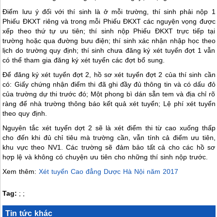
Điểm lưu ý đối với thí sinh là ở mỗi trường, thí sinh phải nộp 1
Phiếu ĐKXT riêng và trong mỗi Phiếu ĐKXT các nguyện vọng được
xếp theo thứ tự ưu tiên; thí sinh nộp Phiếu ĐKXT trực tiếp tại
trường hoặc qua đường bưu điện; thí sinh xác nhận nhập học theo
lịch do trường quy định; thí sinh chưa đăng ký xét tuyển đợt 1 vẫn
có thể tham gia đăng ký xét tuyển các đợt bổ sung.
Để đăng ký xét tuyển đợt 2, hồ sơ xét tuyển đợt 2 của thí sinh cần
có: Giấy chứng nhận điểm thi đã ghi đầy đủ thông tin và có dấu đỏ
của trường dự thi trước đó; Một phong bì dán sẵn tem và địa chỉ rõ
ràng để nhà trường thông báo kết quả xét tuyển; Lệ phí xét tuyển
theo quy định.
Nguyên tắc xét tuyển dợt 2 sẽ là xét điểm thi từ cao xuống thấp
cho đến khi đủ chỉ tiêu mà trường cần, vẫn tính cả điểm ưu tiên,
khu vực theo NV1. Các trường sẽ đảm bảo tất cả cho các hồ sơ
hợp lệ và không có chuyện ưu tiên cho những thí sinh nộp trước.
Xem thêm:
Xét tuyển Cao đẳng Dược Hà Nội năm 2017
Tag:
;
;
Tin tức khác