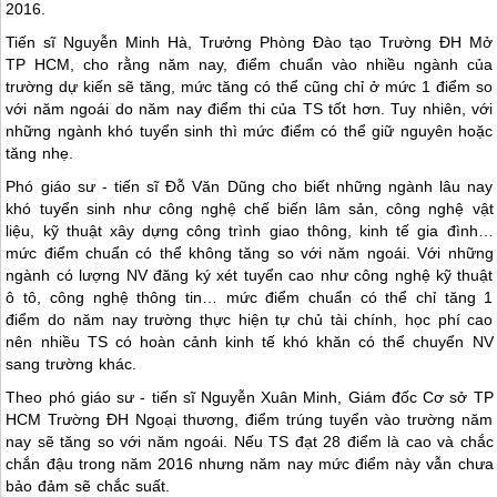
2016.
Tiến sĩ Nguyễn Minh Hà, Trưởng Phòng Đào tạo Trường ĐH Mở
TP HCM, cho rằng năm nay, điểm chuẩn vào nhiều ngành của
trường dự kiến sẽ tăng, mức tăng có thể cũng chỉ ở mức 1 điểm so
với năm ngoái do năm nay điểm thi của TS tốt hơn. Tuy nhiên, với
những ngành khó tuyển sinh thì mức điểm có thể giữ nguyên hoặc
tăng nhẹ.
Phó giáo sư - tiến sĩ Đỗ Văn Dũng cho biết những ngành lâu nay
khó tuyển sinh như công nghệ chế biến lâm sản, công nghệ vật
liệu, kỹ thuật xây dựng công trình giao thông, kinh tế gia đình…
mức điểm chuẩn có thể không tăng so với năm ngoái. Với những
ngành có lượng NV đăng ký xét tuyển cao như công nghệ kỹ thuật
ô tô, công nghệ thông tin… mức điểm chuẩn có thể chỉ tăng 1
điểm do năm nay trường thực hiện tự chủ tài chính, học phí cao
nên nhiều TS có hoàn cảnh kinh tế khó khăn có thể chuyển NV
sang trường khác.
Theo phó giáo sư - tiến sĩ Nguyễn Xuân Minh, Giám đốc Cơ sở TP
HCM Trường ĐH Ngoại thương, điểm trúng tuyển vào trường năm
nay sẽ tăng so với năm ngoái. Nếu TS đạt 28 điểm là cao và chắc
chắn đậu trong năm 2016 nhưng năm nay mức điểm này vẫn chưa
bảo đảm sẽ chắc suất.