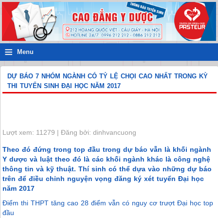
≡
Menu
DỰ BÁO 7 NHÓM NGÀNH CÓ TỶ LỆ CHỌI CAO NHẤT TRONG KỲ
THI TUYỂN SINH ĐẠI HỌC NĂM 2017
Lượt xem: 11279 | Đăng bởi: dinhvancuong
Theo đó đứng trong top đầu trong dự báo vẫn là khối ngành
Y dược và luật theo đó là các khối ngành khác là công nghệ
thông tin và kỹ thuật. Thí sinh có thể dựa vào những dự báo
trên để điều chỉnh nguyện vọng đăng ký xét tuyển Đại học
năm 2017
Điểm thi THPT tăng cao 28 điểm vẫn có nguy cơ trượt Đại học top
đầu