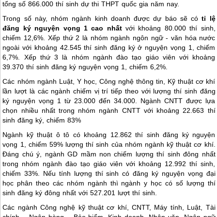
tổng số 866.000 thí sinh dự thi THPT quốc gia năm nay.
Trong số này, nhóm ngành kinh doanh được dự báo sẽ có
tỉ lệ
đăng ký nguyện vọng 1 cao nhất
với khoảng 80.000 thí sinh,
chiếm 12,6%. Xếp thứ 2 là nhóm ngành ngôn ngữ - văn hóa nước
ngoài với khoảng 42.545 thí sinh đăng ký ở nguyện vọng 1, chiếm
6,7%. Xếp thứ 3 là nhóm ngành đào tạo giáo viên với khoảng
39.370 thí sinh đăng ký nguyện vọng 1, chiếm 6,2%.
Các nhóm ngành Luật, Y học, Công nghệ thông tin, Kỹ thuật cơ khí
lần lượt là các ngành chiếm vị trí tiếp theo với lượng thí sinh đăng
ký nguyện vọng 1 từ 23.000 đến 34.000. Ngành CNTT được lựa
chọn nhiều nhất trong nhóm ngành CNTT với khoảng 22.663 thí
sinh đăng ký, chiếm 83%
Ngành kỹ thuật ô tô có khoảng 12.862 thí sinh đăng ký nguyện
vọng 1, chiếm 59% lượng thí sinh của nhóm ngành kỹ thuật cơ khí.
Đáng chú ý, ngành GD mầm non chiếm lượng thí sinh đông nhất
trong nhóm ngành đào tạo giáo viên với khoảng 12.992 thí sinh,
chiếm 33%. Nếu tính lượng thí sinh có đăng ký nguyện vọng đại
học phân theo các nhóm ngành thì ngành y học có số lượng thí
sinh đăng ký đông nhất với 527.201 lượt thí sinh.
Các ngành Công nghệ kỹ thuật cơ khí, CNTT, Máy tính, Luật, Tài
chính – Ngân hàng – Bảo hiểm, Kinh doanh, Nhân văn, Ngôn ngữ