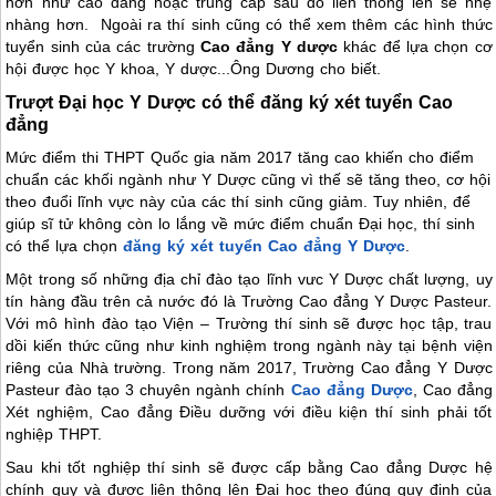
hơn như cao đẳng hoặc trung cấp sau đó liên thông lên sẽ nhẹ
nhàng hơn. Ngoài ra thí sinh cũng có thể xem thêm các hình thức
tuyển sinh của các trường
Cao đẳng Y dược
khác để lựa chọn cơ
hội được học Y khoa, Y dược...Ông Dương cho biết.
Trượt Đại học Y Dược có thể đăng ký xét tuyển Cao
đẳng
Mức điểm thi THPT Quốc gia năm 2017 tăng cao khiến cho điểm
chuẩn các khối ngành như Y Dược cũng vì thế sẽ tăng theo, cơ hội
theo đuổi lĩnh vực này của các thí sinh cũng giảm. Tuy nhiên, để
giúp sĩ tử không còn lo lắng về mức điểm chuẩn Đại học, thí sinh
có thể lựa chọn
đăng ký xét tuyển Cao đẳng Y Dược
.
Một trong số những địa chỉ đào tạo lĩnh vưc Y Dược chất lượng, uy
tín hàng đầu trên cả nước đó là Trường Cao đẳng Y Dược Pasteur.
Với mô hình đào tạo Viện – Trường thí sinh sẽ được học tập, trau
dồi kiến thức cũng như kinh nghiệm trong ngành này tại bệnh viện
riêng của Nhà trường. Trong năm 2017, Trường Cao đẳng Y Dược
Pasteur đào tạo 3 chuyên ngành chính
Cao đẳng Dược
, Cao đẳng
Xét nghiệm, Cao đẳng Điều dưỡng với điều kiện thí sinh phải tốt
nghiệp THPT.
Sau khi tốt nghiệp thí sinh sẽ được cấp bằng Cao đẳng Dược hệ
chính quy và được liên thông lên Đại học theo đúng quy định của