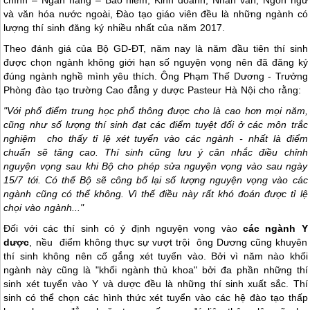
và văn hóa nước ngoài, Đào tạo giáo viên đều là những ngành có
lượng thí sinh đăng ký nhiều nhất của năm 2017.
Theo đánh giá của Bộ GD-ĐT, năm nay là năm đầu tiên thí sinh
được chọn ngành không giới hạn số nguyện vọng nên đã đăng ký
đúng ngành nghề mình yêu thích. Ông Phạm Thế Dương - Trưởng
Phòng đào tạo trường Cao đẳng y dược Pasteur Hà Nội cho rằng:
"Với phổ điểm trung học phổ thông được cho là cao hơn mọi năm,
cũng như số lượng thí sinh đạt các điểm tuyệt đối ở các môn trắc
nghiệm cho thấy tỉ lệ xét tuyển vào các ngành - nhất là điểm
chuẩn sẽ tăng cao. Thí sinh cũng lưu ý cân nhắc điều chỉnh
nguyện vọng sau khi Bộ cho phép sửa nguyện vọng vào sau ngày
15/7 tới. Có thế Bộ sẽ công bố lại số lượng nguyện vọng vào các
ngành cũng có thể không. Vì thế điều này rất khó đoán được tỉ lệ
chọi vào ngành..."
Đối với các thí sinh có ý định nguyện vọng vào
các ngành Y
dược
, nều điểm không thực sự vượt trội ông Dương cũng khuyên
thí sinh không nên cố gắng xét tuyển vào. Bởi vì năm nào khối
ngành này cũng là "khối ngành thủ khoa" bởi đa phần những thí
sinh xét tuyển vào Y và dược đều là những thí sinh xuất sắc. Thí
sinh có thể chọn các hình thức xét tuyển vào các hệ đào tạo thấp