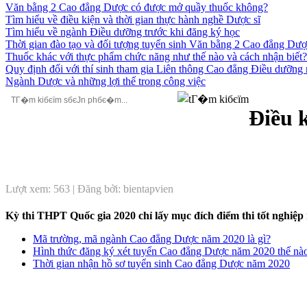
Văn bằng 2 Cao đẳng Dược có được mở quầy thuốc không?
Tìm hiểu về điều kiện và thời gian thực hành nghề Dược sĩ
Tìm hiểu về ngành Điều dưỡng trước khi đăng ký học
Thời gian đào tạo và đối tượng tuyển sinh Văn bằng 2 Cao đẳng Dư
Thuốc khác với thực phẩm chức năng như thế nào và cách nhận biết?
Quy định đối với thí sinh tham gia Liên thông Cao đẳng Điều dưỡn
Ngành Dược và những lợi thế trong công việc
Điều 
Lượt xem: 563 | Đăng bởi: bientapvien
Kỳ thi THPT Quốc gia 2020 chỉ lấy mục đích điểm thi tốt nghiệp 
Mã trường, mã ngành Cao đẳng Dược năm 2020 là gì?
Hình thức đăng ký xét tuyển Cao đẳng Dược năm 2020 thế nà
Thời gian nhận hồ sơ tuyển sinh Cao đẳng Dược năm 2020