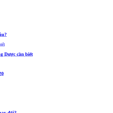
lâu?
g Dược cần biết
20
hay đổi?