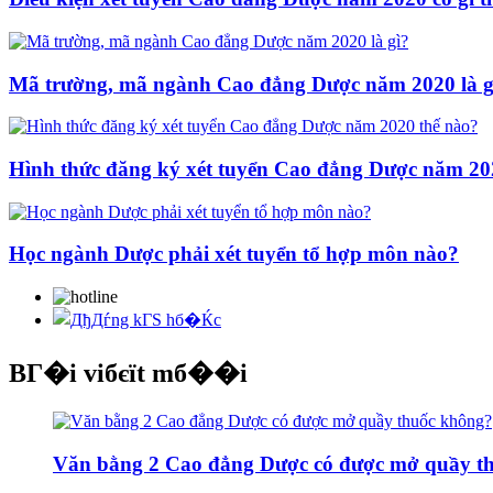
Mã trường, mã ngành Cao đẳng Dược năm 2020 là g
Hình thức đăng ký xét tuyển Cao đẳng Dược năm 20
Học ngành Dược phải xét tuyển tổ hợp môn nào?
BГ�i viбєїt mб��i
Văn bằng 2 Cao đẳng Dược có được mở quầy t