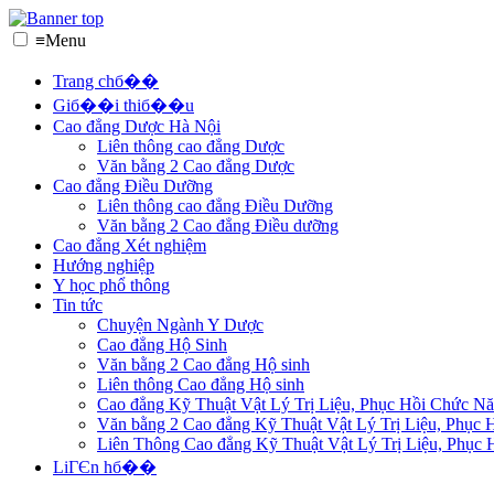
≡
Menu
Trang chб��
Giб��i thiб��u
Cao đẳng Dược Hà Nội
Liên thông cao đẳng Dược
Văn bằng 2 Cao đẳng Dược
Cao đẳng Điều Dưỡng
Liên thông cao đẳng Điều Dưỡng
Văn bằng 2 Cao đẳng Điều dưỡng
Cao đẳng Xét nghiệm
Hướng nghiệp
Y học phổ thông
Tin tức
Chuyện Ngành Y Dược
Cao đẳng Hộ Sinh
Văn bằng 2 Cao đẳng Hộ sinh
Liên thông Cao đẳng Hộ sinh
Cao đẳng Kỹ Thuật Vật Lý Trị Liệu, Phục Hồi Chức N
Văn bằng 2 Cao đẳng Kỹ Thuật Vật Lý Trị Liệu, Phục
Liên Thông Cao đẳng Kỹ Thuật Vật Lý Trị Liệu, Phục
LiГЄn hб��