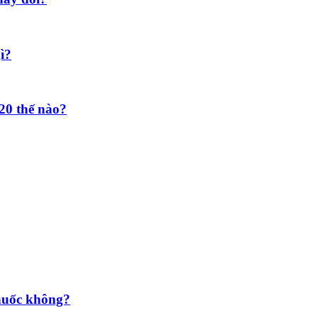
ì?
20 thế nào?
huốc không?