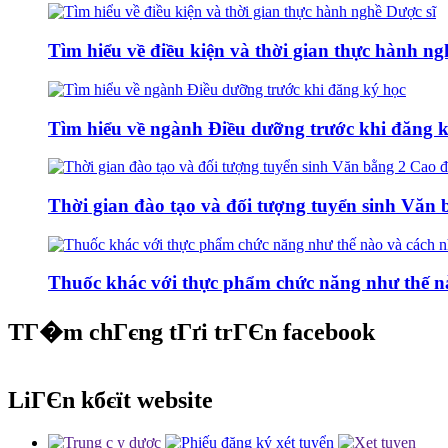
Tìm hiểu về điều kiện và thời gian thực hành ng
Tìm hiểu về ngành Điều dưỡng trước khi đăng 
Thời gian đào tạo và đối tượng tuyển sinh Vă
Thuốc khác với thực phẩm chức năng như thế nà
TГ�m chГєng tГґi trГЄn facebook
LiГЄn kбєїt website