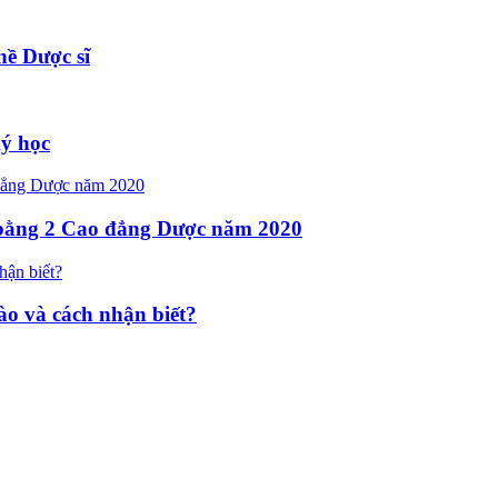
hề Dược sĩ
ký học
n bằng 2 Cao đẳng Dược năm 2020
o và cách nhận biết?