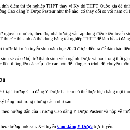
tính điểm thi tốt nghiệp THPT thay vì Kỳ thi THPT Quốc gia để tính 
ờng Cao đẳng Y Dược Pasteur như thế nào, có thay đổi so với năm cũ
giữ nguyên như cũ, theo đó, nhà trường vẫn áp dụng điều kiện tuyển 
 thì các thí sinh có thể dùng bằng tốt nghiệp THPT để làm hồ sơ đăn
ơ trước khi mùa tuyển sinh năm học 2020 được diễn ra để đảm bảo tiến 
sinh sẽ có cơ hội trở thành sinh viên ngành Dược và học trong thời g
c liên thông lên các cấp bậc cao hơn để nâng cao trình độ chuyên môn 
020
 tại Trường Cao đẳng Y Dược Pasteur có thể thực hiện bằng một tron
 ký bằng một trong những cách như sau.
0 theo hướng dẫn của Trường Cao đẳng Y Dược Pasteur và nộp về trườ
 theo đường link sau: Xét tuyển
Cao đẳng Y Dược
trực tuyến.