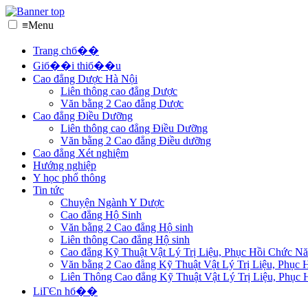
≡
Menu
Trang chб��
Giб��i thiб��u
Cao đẳng Dược Hà Nội
Liên thông cao đẳng Dược
Văn bằng 2 Cao đẳng Dược
Cao đẳng Điều Dưỡng
Liên thông cao đẳng Điều Dưỡng
Văn bằng 2 Cao đẳng Điều dưỡng
Cao đẳng Xét nghiệm
Hướng nghiệp
Y học phổ thông
Tin tức
Chuyện Ngành Y Dược
Cao đẳng Hộ Sinh
Văn bằng 2 Cao đẳng Hộ sinh
Liên thông Cao đẳng Hộ sinh
Cao đẳng Kỹ Thuật Vật Lý Trị Liệu, Phục Hồi Chức N
Văn bằng 2 Cao đẳng Kỹ Thuật Vật Lý Trị Liệu, Phục
Liên Thông Cao đẳng Kỹ Thuật Vật Lý Trị Liệu, Phục
LiГЄn hб��