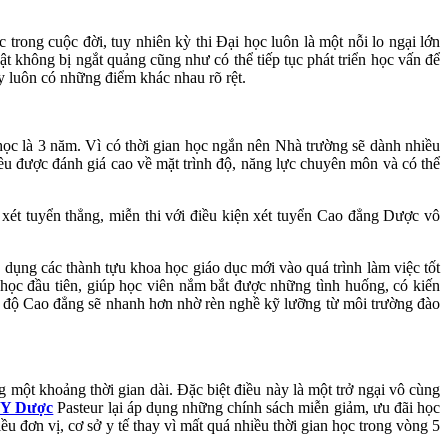
ong cuộc đời, tuy nhiên kỳ thi Đại học luôn là một nỗi lo ngại lớn
 không bị ngắt quảng cũng như có thể tiếp tục phát triển học vấn để
ày luôn có những điểm khác nhau rõ rệt.
học là 3 năm. Vì có thời gian học ngắn nên Nhà trường sẽ dành nhiều
đều được đánh giá cao về mặt trình độ, năng lực chuyên môn và có thể
 xét tuyển thẳng, miễn thi với điều kiện xét tuyển Cao đẳng Dược vô
n dụng các thành tựu khoa học giáo dục mới vào quá trình làm việc tốt
ọc đầu tiên, giúp học viên nắm bắt được những tình huống, có kiến
nh độ Cao đẳng sẽ nhanh hơn nhờ rèn nghề kỹ lưỡng từ môi trường đào
g một khoảng thời gian dài. Đặc biệt điều này là một trở ngại vô cùng
 Y Dược
Pasteur lại áp dụng những chính sách miễn giảm, ưu đãi học
ều đơn vị, cơ sở y tế thay vì mất quá nhiều thời gian học trong vòng 5