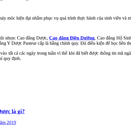
 máy móc hiện đại nhằm phục vụ quá trình thực hành của sinh viên và m
mũi nhọn: Cao đẳng Dược,
Cao đẳng Điều Dưỡng
, Cao đẳng Hộ Sinh
ng Y Dược Pasteur cấp là bằng chính quy. Đủ điều kiện để học liên th
o tất cả các ngày trong tuần vì thế khi đã biết được thông tin mã ngà
ỉ quy định.
ược là gì?