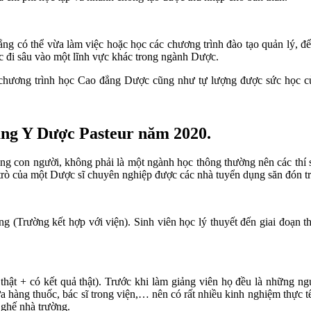
 đẳng có thể vừa làm việc hoặc học các chương trình đào tạo quản lý, 
c đi sâu vào một lĩnh vực khác trong ngành Dược.
g chương trình học Cao đẳng Dược cũng như tự lượng được sức học 
ng Y Dược Pasteur năm 2020.
ạng con người, không phải là một ngành học thông thường nên các thí 
 trò của một Dược sĩ chuyên nghiệp được các nhà tuyển dụng săn đón tr
Trường kết hợp với viện). Sinh viên học lý thuyết đến giai đoạn thực
thật + có kết quả thật). Trước khi làm giảng viên họ đều là những ng
ửa hàng thuốc, bác sĩ trong viện,… nên có rất nhiều kinh nghiệm thực t
 ghế nhà trường.