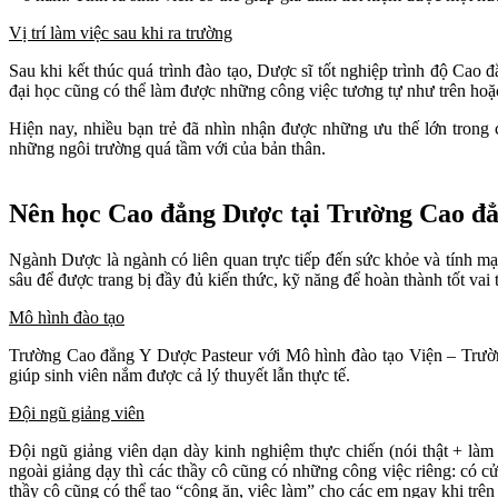
Vị trí làm việc sau khi ra trường
Sau khi kết thúc quá trình đào tạo, Dược sĩ tốt nghiệp trình độ Cao
đại học cũng có thể làm được những công việc tương tự như trên hoặ
Hiện nay, nhiều bạn trẻ đã nhìn nhận được những ưu thế lớn tron
những ngôi trường quá tầm với của bản thân.
Nên học Cao đẳng Dược tại Trường Cao đẳ
Ngành Dược là ngành có liên quan trực tiếp đến sức khỏe và tính m
sâu để được trang bị đầy đủ kiến thức, kỹ năng để hoàn thành tốt vai
Mô hình đào tạo
Trường Cao đẳng Y Dược Pasteur với Mô hình đào tạo Viện – Trường (
giúp sinh viên nắm được cả lý thuyết lẫn thực tế.
Đội ngũ giảng viên
Đội ngũ giảng viên dạn dày kinh nghiệm thực chiến (nói thật + làm 
ngoài giảng dạy thì các thầy cô cũng có những công việc riêng: có c
thầy cô cũng có thể tạo “công ăn, việc làm” cho các em ngay khi trên