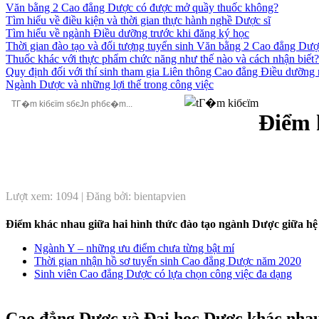
Văn bằng 2 Cao đẳng Dược có được mở quầy thuốc không?
Tìm hiểu về điều kiện và thời gian thực hành nghề Dược sĩ
Tìm hiểu về ngành Điều dưỡng trước khi đăng ký học
Thời gian đào tạo và đối tượng tuyển sinh Văn bằng 2 Cao đẳng Dư
Thuốc khác với thực phẩm chức năng như thế nào và cách nhận biết?
Quy định đối với thí sinh tham gia Liên thông Cao đẳng Điều dưỡn
Ngành Dược và những lợi thế trong công việc
Điểm 
Lượt xem: 1094 | Đăng bởi: bientapvien
Điểm khác nhau giữa hai hình thức đào tạo ngành Dược giữa hệ
Ngành Y – những ưu điểm chưa từng bật mí
Thời gian nhận hồ sơ tuyển sinh Cao đẳng Dược năm 2020
Sinh viên Cao đẳng Dược có lựa chọn công việc đa dạng
Cao đẳng Dược và Đại học Dược khác nhau