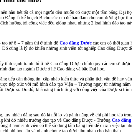
u hết tất cả mọi người đều muốn có được một tấm bằng Đại học tr
Cao Đẳng là kế hoạch B cho các em để bảo đảm cho con đường học thuật
ục đích hướng tới công việc đều giống nhau nhưng 2 loại hình đào tạo n
 tạo từ 6 – 7 năm thì ở trình độ
Cao đẳng Dược
các em có thời gian 
uyết. Đó cũng là lý do khiến những sinh viên tốt nghiệp Cao đẳng Dược 
 đầy tính cạnh tranh thì ở hệ Cao đẳng Dược chính quy các em sẽ được
 trình đào tạo ngành Dược ở hệ Cao đẳng và bậc Đại học.
ăng tiếp cận thông tin, cập nhập kiến thức và phân tích vấn đề hay vậ
được tiếp xúc với mô hình đào tạo Viện – Trường ngay từ những năm h
gười Dược sĩ. Do đó, khả năng thích ứng với công việc của Dược sĩ trì
 tuy nhiên đằng sau đó là nỗi lo và gánh nặng về chi phí học tập tron
ong khi đó nhiều trường đạo tạo về Cao đẳng Dược - Trường
Cao đẳng
vòng 3 năm sinh viên có thể sử dụng tấm bằng trên để đi xin việc tại nhi
ửa chi phí học tập và nhanh chóng tạo được thu nhập cho bản thân.