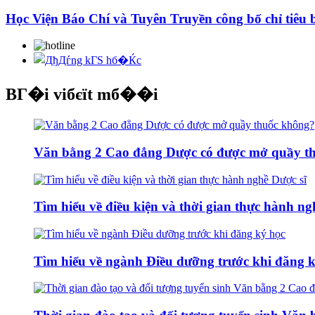
Học Viện Báo Chí và Tuyên Truyền công bố chỉ tiêu
BГ�i viбєїt mб��i
Văn bằng 2 Cao đẳng Dược có được mở quầy t
Tìm hiểu về điều kiện và thời gian thực hành ng
Tìm hiểu về ngành Điều dưỡng trước khi đăng 