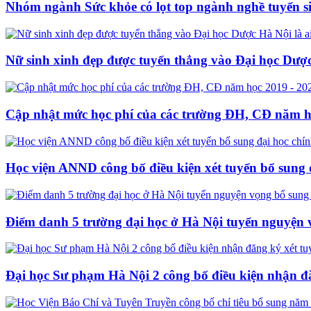
Nhóm ngành Sức khỏe có lọt top ngành nghề tuyển s
Nữ sinh xinh đẹp được tuyển thẳng vào Đại học Dược
Cập nhật mức học phí của các trường ĐH, CĐ năm h
Học viện ANND công bố điều kiện xét tuyển bổ sung 
Điểm danh 5 trường đại học ở Hà Nội tuyển nguyện
Đại học Sư phạm Hà Nội 2 công bố điều kiện nhận đ