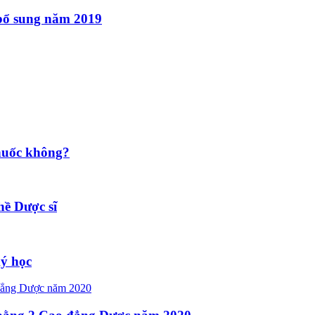
 bổ sung năm 2019
huốc không?
hề Dược sĩ
ký học