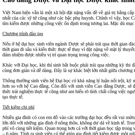
Việt Nam hiện vẫn là một xã hội đặt nặng vấn đề về giá trị bằng cấp nên hầ
nhất của các sỹ tử cũng như các bậc phụ huynh. Chính vì vậy, học 
tìm kiếm được những công việc ổn định trong tương lai. Mặc dù m
Chương trình đào tạo
Nếu ở hệ đại học sinh viên ngành Dược sẽ phải trải qua thời gian đào
thời gian đi sâu và kiến thức thực tế thay vì đặt nặng về mặt lý th
đảm nhiệm được nhiều vị trí quan trọng trong công việc.
Khác với Đại học, khi thí sinh bắt buộc phải trải qua những kỳ thi
cùng đơn giản và dễ dàng. Đây là sự khác biệt lớn nhất giữa chương
Thông thường sinh viên hệ Đại học có khả năng lý luận nổi trội, kỹ n
hơn so với hệ Cao đẳng. Còn đối với sinh viên Cao đẳng Dược, sẽ 
thức trải nghiệm thực tế cũng như am hiểu rõ tính chất công việc n
tạo thực tế.
Tiết kiệm chi phí
Nhiều gia đình có con em đỗ vào các trường đại học đều rất vui mừng,
lớn đối với những gia đình ở nông thôn, không dư dả về kinh tế. Tr
phí vô cùng tiết kiệm. Quan trọng hơn cả với thời gian học tập trong 
– 6 năm. Tính ra sinh viên có thể giúp gia đình tiết kiệm được một n