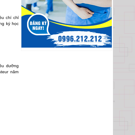
êu chí chỉ
ăng ký học
iều dưỡng
steur năm