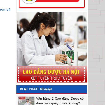
chọn và
BГ�I VIБЄЇT MБ��I
Văn bằng 2 Cao đẳng Dược có
được mở quầy thuốc không?