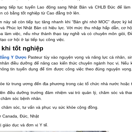
ang tiếp tục tuyển Lao động sang Nhật Bản và CHLB Đức để làm 
n có bằng tốt nghiệp từ Cao đẳng trở lên.
 này sẽ còn tiếp tục tăng nhanh khi “Bản ghi nhớ MOC” được ký kế
và Phúc lợi Nhật Bản có hiệu lực. Với mức thu nhập hấp dẫn, cơ hộ
hóa làm việc, nếu như thành thạo tay nghề và có chuyên môn giỏi, 
o cơ hội ở lại tiếp tục công việc.
khi tốt nghiệp
đẳng Y Dược
Pasteur tùy vào nguyện vọng và năng lực cá nhân, sin
ử nhân điều dưỡng để nâng cao kiến thức chuyên ngành học vị. Nếu 
 thông tin tuyển dụng để tìm được công việc theo đúng nguyện vọng
khỏe từ trung ương đến địa phương trong các tổ chức nhà nước hoặc
 lên điều dưỡng trưởng đảm nhiệm vai trò quản lý, chăm sóc và tha
g chăm sóc bệnh nhân.
ụ chăm sóc, tư vấn và phục vụ sức khỏe cộng đồng.
hư Canada, Đức, Nhật
 giáo dục và đơn vị Y tế.