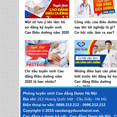
Một số lưu ý khi làm hồ
Công việc của điều dưỡn
sơ đăng ký tuyển sinh
sau khi tốt nghiệp là gì?
Cao Điều dưỡng năm 2020
Cơ hội việc làm ra sao?
Chỉ tiêu tuyển sinh Cao
Những điều bạn cần phải
đẳng Điều dưỡng năm
biết trước khi đăng ký họ
2020 là bao nhiêu?
Cao đẳng Điều dưỡng
năm 2020
Phòng tuyển sinh
Cao đẳng Dược Hà Nội
Địa chỉ:
212 Hoàng Quốc Việt - Cầu Giấy - Hà Nội
Điện thoại tư vấn: 0886.212.212 - 0996.212.212
Copyright © 2015
caodangyduochanoi.net
.
Cao đẳng y dược hà nội
-
Cao đẳng Dược Hà Nội
-
C