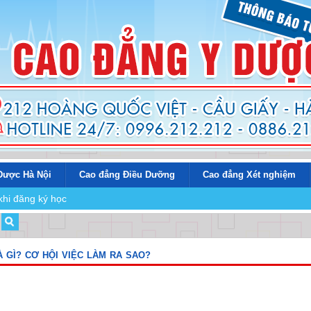
Dược Hà Nội
Cao đẳng Điều Dưỡng
Cao đẳng Xét nghiệm
khi đăng ký học
 GÌ? CƠ HỘI VIỆC LÀM RA SAO?