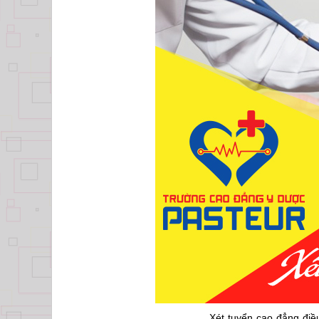
Xét tuyển cao đẳng điề