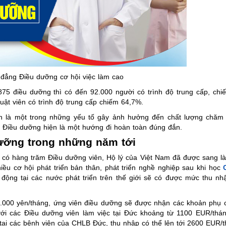
 đẳng Điều dưỡng cơ hội việc làm cao
75 điều dưỡng thì có đến 92.000 người có trình độ trung cấp, chi
uật viên có trình độ trung cấp chiếm 64,7%.
nh là một trong những yếu tố gây ảnh hưởng đến chất lượng chăm
g Điều dưỡng hiện là một hướng đi hoàn toàn đúng đắn.
dưỡng trong những năm tới
có hàng trăm Điều dưỡng viên, Hộ lý của Việt Nam đã được sang làm
u cơ hội phát triển bản thân, phát triển nghề nghiệp sau khi học
động tại các nước phát triển trên thế giới sẽ có được mức thu nhậ
.000 yên/tháng, ứng viên điều dưỡng sẽ được nhận các khoản phụ 
 với các Điều dưỡng viên làm việc tại Đức khoảng từ 1100 EUR/thá
tại các bệnh viện của CHLB Đức, thu nhập có thể lên tới 2600 EUR/t