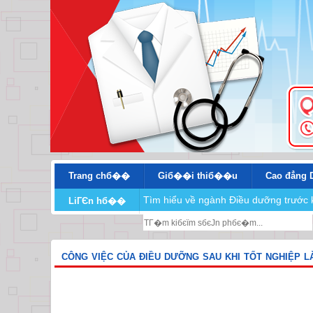
Trang chб��
Giб��i thiб��u
Cao đẳng 
Tìm hiểu về ngành Điều dưỡng trước 
LiГЄn hб��
CÔNG VIỆC CỦA ĐIỀU DƯỠNG SAU KHI TỐT NGHIỆP LÀ