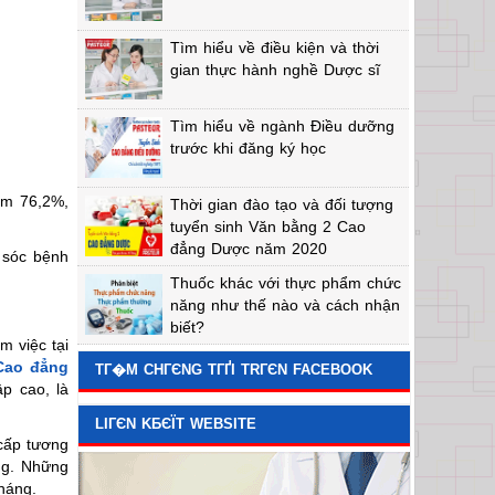
Tìm hiểu về điều kiện và thời
gian thực hành nghề Dược sĩ
Tìm hiểu về ngành Điều dưỡng
trước khi đăng ký học
ếm 76,2%,
Thời gian đào tạo và đối tượng
tuyển sinh Văn bằng 2 Cao
đẳng Dược năm 2020
 sóc bệnh
Thuốc khác với thực phẩm chức
năng như thế nào và cách nhận
biết?
 việc tại
Cao đẳng
TГ�M CHГЄNG TГҐI TRГЄN FACEBOOK
p cao, là
LIГЄN KБЄЇT WEBSITE
cấp tương
ng. Những
háng.