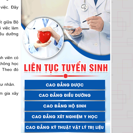
việc. Đây
t giữa Bộ
i việc làm
Điều dưỡng
h viên có
không học
. Theo đó
 tư nhân.
m gia xây