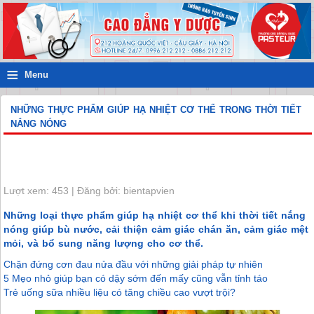
≡
Menu
NHỮNG THỰC PHẨM GIÚP HẠ NHIỆT CƠ THỂ TRONG THỜI TIẾT
NẮNG NÓNG
Lượt xem: 453 | Đăng bởi: bientapvien
Những loại thực phẩm giúp hạ nhiệt cơ thể khi thời tiết nắng
nóng giúp bù nước, cải thiện cảm giác chán ăn, cảm giác mệt
mỏi, và bổ sung năng lượng cho cơ thể.
Chặn đứng cơn đau nửa đầu với những giải pháp tự nhiên
5 Mẹo nhỏ giúp bạn có dậy sớm đến mấy cũng vẫn tỉnh táo
Trẻ uống sữa nhiều liệu có tăng chiều cao vượt trội?