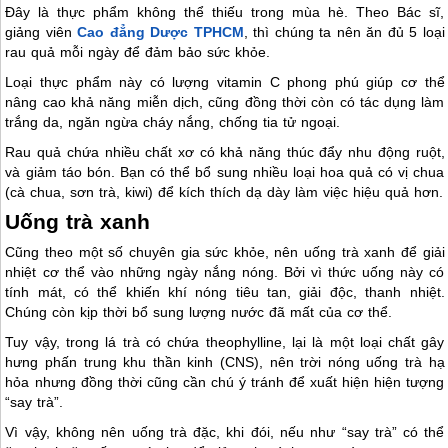
Đây là thực phẩm không thể thiếu trong mùa hè. Theo Bác sĩ,
giảng viên
Cao đẳng Dược TPHCM
, thì chúng ta nên ăn đủ 5 loại
rau quả mỗi ngày để đảm bảo sức khỏe.
Loại thực phẩm này có lượng vitamin C phong phú giúp cơ thể
nâng cao khả năng miễn dịch, cũng đồng thời còn có tác dụng làm
trắng da, ngăn ngừa cháy nắng, chống tia tử ngoại.
Rau quả chứa nhiều chất xơ có khả năng thúc đẩy nhu động ruột,
và giảm táo bón. Bạn có thể bổ sung nhiều loại hoa quả có vị chua
(cà chua, sơn trà, kiwi) để kích thích dạ dày làm việc hiệu quả hơn.
Uống trà xanh
Cũng theo một số chuyên gia sức khỏe, nên uống trà xanh để giải
nhiệt cơ thể vào những ngày nắng nóng. Bởi vì thức uống này có
tính mát, có thể khiến khí nóng tiêu tan, giải độc, thanh nhiệt.
Chúng còn kịp thời bổ sung lượng nước đã mất của cơ thể.
Tuy vậy, trong lá trà có chứa theophylline, lại là một loại chất gây
hưng phấn trung khu thần kinh (CNS), nên trời nóng uống trà hạ
hỏa nhưng đồng thời cũng cần chú ý tránh để xuất hiện hiện tượng
“say trà”.
Vì vậy, không nên uống trà đặc, khi đói, nếu như “say trà” có thể