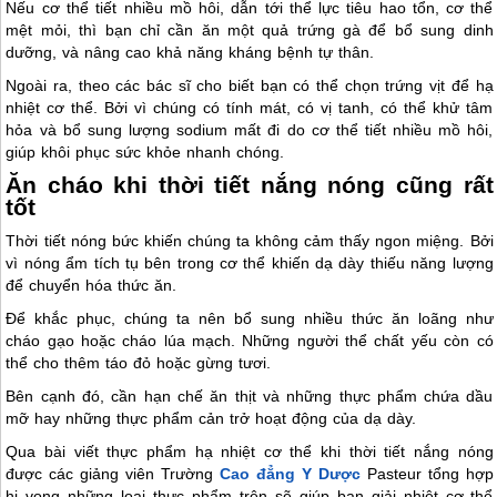
Nếu cơ thể tiết nhiều mồ hôi, dẫn tới thể lực tiêu hao tổn, cơ thể
mệt mỏi, thì bạn chỉ cần ăn một quả trứng gà để bổ sung dinh
dưỡng, và nâng cao khả năng kháng bệnh tự thân.
Ngoài ra, theo các bác sĩ cho biết bạn có thể chọn trứng vịt để hạ
nhiệt cơ thể. Bởi vì chúng có tính mát, có vị tanh, có thể khử tâm
hỏa và bổ sung lượng sodium mất đi do cơ thể tiết nhiều mồ hôi,
giúp khôi phục sức khỏe nhanh chóng.
Ăn cháo khi thời tiết nắng nóng cũng rất
tốt
Thời tiết nóng bức khiến chúng ta không cảm thấy ngon miệng. Bởi
vì nóng ẩm tích tụ bên trong cơ thể khiến dạ dày thiếu năng lượng
để chuyển hóa thức ăn.
Để khắc phục, chúng ta nên bổ sung nhiều thức ăn loãng như
cháo gạo hoặc cháo lúa mạch. Những người thể chất yếu còn có
thể cho thêm táo đỏ hoặc gừng tươi.
Bên cạnh đó, cần hạn chế ăn thịt và những thực phẩm chứa dầu
mỡ hay những thực phẩm cản trở hoạt động của dạ dày.
Qua bài viết thực phẩm hạ nhiệt cơ thể khi thời tiết nắng nóng
được các giảng viên Trường
Cao đẳng Y Dược
Pasteur tổng hợp
hi vọng những loại thực phẩm trên sẽ giúp bạn giải nhiệt cơ thể