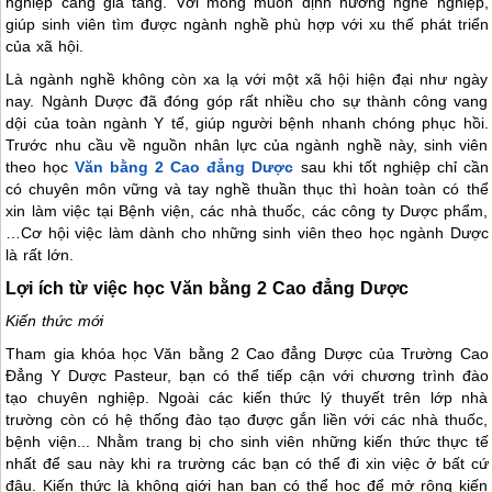
nghiệp càng gia tăng. Với mong muốn định hướng nghề nghiệp,
giúp sinh viên tìm được ngành nghề phù hợp với xu thế phát triển
của xã hội.
Là ngành nghề không còn xa lạ với một xã hội hiện đại như ngày
nay. Ngành Dược đã đóng góp rất nhiều cho sự thành công vang
dội của toàn ngành Y tế, giúp người bệnh nhanh chóng phục hồi.
Trước nhu cầu về nguồn nhân lực của ngành nghề này, sinh viên
theo học
Văn bằng 2 Cao đẳng Dược
sau khi tốt nghiệp chỉ cần
có chuyên môn vững và tay nghề thuần thục thì hoàn toàn có thể
xin làm việc tại Bệnh viện, các nhà thuốc, các công ty Dược phẩm,
…Cơ hội việc làm dành cho những sinh viên theo học ngành Dược
là rất lớn.
Lợi ích từ việc học Văn bằng 2 Cao đẳng Dược
Kiến thức mới
Tham gia khóa học Văn bằng 2 Cao đẳng Dược của Trường Cao
Đẳng Y Dược Pasteur, bạn có thể tiếp cận với chương trình đào
tạo chuyên nghiệp. Ngoài các kiến thức lý thuyết trên lớp nhà
trường còn có hệ thống đào tạo được gắn liền với các nhà thuốc,
bệnh viện... Nhằm trang bị cho sinh viên những kiến thức thực tế
nhất để sau này khi ra trường các bạn có thể đi xin việc ở bất cứ
đâu. Kiến thức là không giới hạn bạn có thể học để mở rộng kiến