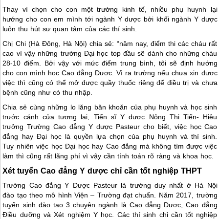
Thay vì chọn cho con một trường kinh tế, nhiều phụ huynh lại
hướng cho con em mình tới ngành Y dược bởi khối ngành Y dược
luôn thu hút sự quan tâm của các thí sinh.
Chị Chi (Hà Đông, Hà Nội) chia sẻ: “năm nay, điểm thi các cháu rất
cao vì vậy những trường Đại học top đầu sẽ dành cho những cháu
28-10 điểm. Bởi vậy với mức điểm trung bình, tôi sẽ định hướng
cho con mình học Cao đẳng Dược. Vì ra trường nếu chưa xin được
việc thì cũng có thể mở được quầy thuốc riêng để điều trị và chưa
bệnh cũng như có thu nhập.
Chia sẻ cùng những lo lăng băn khoăn của phụ huynh và học sinh
trước cánh cửa tương lai, Tiến sĩ Y dược Nông Thị Tiến- Hiệu
trưởng Trường Cao đẳng Y dược Pasteur cho biết, việc học Cao
đẳng hay Đại học là quyền lựa chọn của phụ huynh và thí sinh.
Tuy nhiên việc học Đại học hay Cao đẳng mà không tìm được việc
làm thì cũng rất lãng phí vì vậy cần tính toán rõ ràng và khoa học.
Xét tuyển Cao đẳng Y dược chỉ cần tốt nghiệp THPT
Trường Cao đẳng Y Dược Pasteur là trường duy nhất ở Hà Nội
đào tạo theo mô hình Viện – Trường đạt chuẩn. Năm 2017, trường
tuyển sinh đào tạo 3 chuyên ngành là Cao đẳng Dược, Cao đẳng
Điều dưỡng và Xét nghiệm Y học. Các thí sinh chỉ cần tốt nghiệp