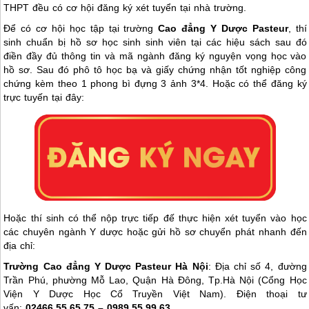
THPT đều có cơ hội đăng ký xét tuyển tại nhà trường.
Để có cơ hội học tập tại trường
Cao đẳng Y Dược Pasteur
, thí
sinh chuẩn bị hồ sơ học sinh sinh viên tại các hiệu sách sau đó
điền đầy đủ thông tin và mã ngành đăng ký nguyện vọng học vào
hồ sơ. Sau đó phô tô học bạ và giấy chứng nhận tốt nghiệp công
chứng kèm theo 1 phong bì đựng 3 ảnh 3*4. Hoặc có thể đăng ký
trực tuyến tại đây:
Hoặc thí sinh có thể nộp trực tiếp đế thực hiện xét tuyển vào học
các chuyên ngành Y dược hoặc gửi hồ sơ chuyển phát nhanh đến
địa chỉ:
Trường Cao đẳng Y Dược Pasteur Hà Nội
: Địa chỉ số 4, đường
Trần Phú, phường Mỗ Lao, Quận Hà Đông, Tp.Hà Nội (Cổng Học
Viện Y Dược Học Cổ Truyền Việt Nam). Điện thoại tư
vấn:
02466.55.65.75 – 0989.55.99.63