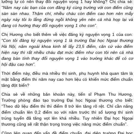
lưỡng lự có nên thay đổi nguyện vọng 1 hay không? Chị chia sẻ:
“Năm nay các bạn của con đăng ký cùng trường với con điểm cũng
sàn sàn nhau. Thậm chí, nhiều cháu còn điểm cao hơn nên mấy
ngày này tôi lo lắng đứng ngồi không yên nên cả nhà họp lại và
đang có hướng thay đổi nguyện vọng 1 cho con”.
Chị Hương cho biết thêm về việc đăng ký nguyện vọng 1 của con:
“Con tôi đăng ký nguyện vọng 1 là trường Đại học Ngoại thương
Hà Nội, năm ngoái khoa kinh tế lấy 23,5 điểm, căn cứ vào điểm
hiện nay thì rất nhiều cháu đạt mức điểm như con tôi nên cả nhà
đang bàn tính thay đổi nguyện vọng 1 vào trường khác để có cơ
hội đậu cao hơn”.
Thời điểm này, điều mà nhiều thí sinh, phụ huynh khá quan tâm là
mặt bằng điểm thi năm nay cao hơn liệu có khiến mức điểm chuẩn
tăng đột biến?
Chia sẻ về những băn khoăn này, tiến sĩ Phạm Thu Hương,
Trưởng phòng đào tạo trường Đại học Ngoại thương cho biết:
“Theo dữ liệu điểm thi thì điểm 8 trở lên tăng rõ rệt. Chỉ cần nâng
điểm chuẩn lên 0,2 điểm so với năm trước thì số lượng thí sinh
trúng tuyển đã tăng vọt lên khá nhiều. Tuy nhiên Đại học Ngoại
thương cũng sẽ rất thận trọng trong việc nâng mức điểm chuẩn”.
Cũng liên quan đến vấn đề điểm chuẩn, đại diện trường Đại học