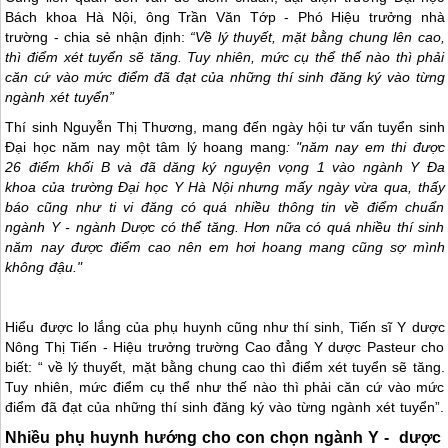
Bách khoa Hà Nội, ông Trần Văn Tớp - Phó Hiệu trưởng nhà
trường - chia sẻ nhận định:
“Về lý thuyết, mặt bằng chung lên cao,
thì điểm xét tuyển sẽ tăng. Tuy nhiên, mức cụ thể thế nào thì phải
căn cứ vào mức điểm đã đạt của những thí sinh đăng ký vào từng
ngành xét tuyển”
Thí sinh Nguyễn Thị Thương, mang đến ngày hội tư vấn tuyển sinh
Đại học năm nay một tâm lý hoang mang
:
"năm nay em thi được
26 điểm khối B và đã dăng ký nguyện vọng 1 vào ngành Y Đa
khoa của trường Đại học Y Hà Nội nhưng mấy ngày vừa qua, thấy
báo cũng như ti vi đăng có quá nhiều thông tin về điểm chuẩn
ngành Y - ngành Dược có thể tăng. Hơn nữa có quá nhiều thí sinh
năm nay được điểm cao nên em hơi hoang mang cũng sợ mình
không đậu."
Hiểu được lo lắng của phụ huynh cũng như thí sinh, Tiến sĩ Y dược
Nông Thị Tiến - Hiệu trưởng trường Cao đẳng Y dược Pasteur cho
biết: “ về lý thuyết, mặt bằng chung cao thì điểm xét tuyển sẽ tăng.
Tuy nhiên, mức điểm cụ thể như thế nào thì phải căn cứ vào mức
điểm đã đạt của những thí sinh đăng ký vào từng ngành xét tuyển”.
Nhiều phụ huynh hướng cho con chọn ngành Y - dược