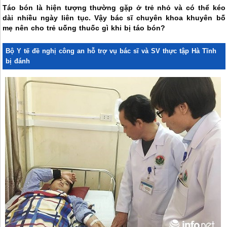
Táo bón là hiện tượng thường gặp ở trẻ nhỏ và có thể kéo
dài nhiều ngày liên tục. Vậy bác sĩ chuyên khoa khuyên bố
mẹ nên cho trẻ uống thuốc gì khi bị táo bón?
Bộ Y tế đề nghị công an hỗ trợ vụ bác sĩ và SV thực tập Hà Tĩnh
bị đánh