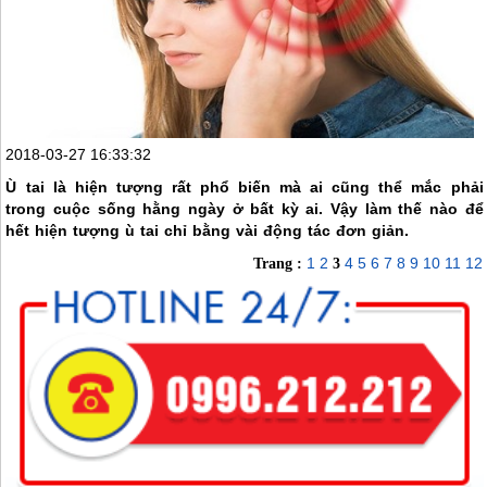
2018-03-27 16:33:32
Ù tai là hiện tượng rất phổ biến mà ai cũng thể mắc phải
trong cuộc sống hằng ngày ở bất kỳ ai. Vậy làm thế nào để
hết hiện tượng ù tai chỉ bằng vài động tác đơn giản.
1
2
4
5
6
7
8
9
10
11
12
Trang :
3