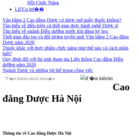
Hồi Chức Năng
LiГЄn hб��
Văn bằng 2 Cao đẳng Dược có được mở quầy thuốc không?
Tìm hiểu về điều kiện và thời gian thực hành nghề Dược sĩ
Tìm hiểu về ngành Điều dưỡng trước khi đăng ký học
Thời gian đào tạo và đối tượng tuyển sinh Văn bằng 2 Cao đẳng
Dược năm 2020
Thuốc khác với thực phẩm chức năng như thế nào và cách nhận
biết?
Quy định đối với thí sinh tham gia Liên thông Cao đẳng Điều
dưỡng năm 2020
Ngành Dược và những lợi thế trong công việc
Cao
đẳng Dược Hà Nội
Thông tin về Cao đẳng Dược Hà Nội