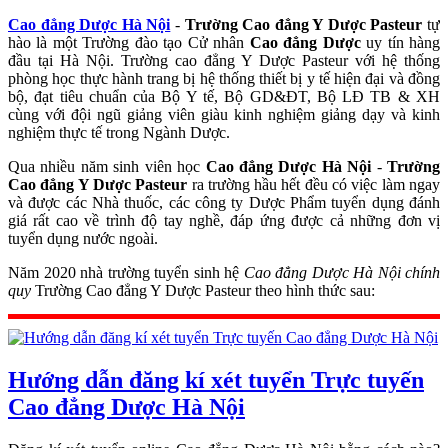
Cao đẳng Dược Hà Nội
-
Trường Cao đẳng Y Dược Pasteur
tự
hào là một Trường đào tạo Cử nhân
Cao đẳng Dược
uy tín hàng
đầu tại Hà Nội. Trường cao đẳng Y Dược Pasteur với hệ thống
phòng học thực hành trang bị hệ thống thiết bị y tế hiện đại và đồng
bộ, đạt tiêu chuẩn của Bộ Y tế, Bộ GD&ĐT, Bộ LĐ TB & XH
cùng với đội ngũ giảng viên giàu kinh nghiệm giảng dạy và kinh
nghiệm thực tế trong Ngành Dược.
Qua nhiều năm sinh viên học
Cao đẳng Dược Hà Nội
-
Trường
Cao đẳng Y Dược Pasteur
ra trường hầu hết đều có việc làm ngay
và được các Nhà thuốc, các công ty Dược Phẩm tuyển dụng đánh
giá rất cao về trình độ tay nghề, đáp ứng được cả những đơn vị
tuyển dụng nước ngoài.
Năm 2020 nhà trường tuyển sinh hệ
Cao đẳng Dược Hà Nội chính
quy
Trường Cao đẳng Y Dược Pasteur theo hình thức sau:
Phương thức 1: Xét tuyển theo kết quả của kỳ thi THPT quốc gia
thí sinh đạt kết quả đủ điểm xét tốt nghiệp THPT và không có môn
thi nào dưới 1,0 điểm.
Hướng dẫn đăng kí xét tuyển Trực tuyến
Cao đẳng Dược
(
Mã ngành - 6720401
): Xét tuyển các thí sinh thi
Cao đẳng Dược Hà Nội
đỗ kỳ thì THPT Quốc gia là đủ điều kiện ngưỡng đảm bảo chất
lượng đầu vào theo quy định tuyển sinh của Bộ LĐ TB&XH năm