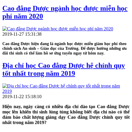
➡
Bản photo công chứng học bạ THPT.
Cao đẳng Dược ngành học được miễn học
➡
Giấy chứng nhận tốt nghiệp THPT tạm thời (đối với
trường hợp thí sinh tốt nghiệp năm 2020).
phí năm 2020
➡
Bằng tốt nghiệp THPT hoặc BTVH cấp 3 (trường hợp thí
sinh đã tốt nghiệp từ năm 2019 về trước).
➡
04 ảnh 3×4 + 01 bản sao giấy khai sinh có xác nhận của
2019-11-27 15:31:38
địa phương.
➡
01 phong bì dán sẵn tem, trên phong bì phần người nhận
Cao đẳng Dược hiện đang là ngành học được miễn giảm học phí theo
có ghi rõ: họ tên + địa chỉ + SĐT của thí sinh (hoặc người
chính sách An sinh – Giáo dục của Trường. Để được hưởng những ưu
nhà) để Nhà trường liên hệ khi cần.
đãi thí sinh có thể làm hồ sơ ứng tuyển ngay từ hôm nay.
➡
Các giấy tờ ưu tiên khác (nếu có).
Địa chỉ học Cao đẳng Dược hệ chính quy
Phòng Tuyển sinh Cao Đẳng Dược Hà Nội - Trường
tốt nhất trong năm 2019
Cao đẳng Y Dược Pasteur tại
Địa chỉ:
Số 212 Hoàng Quốc Việt - Cầu Giấy - Hà Nội
2019-11-22 15:18:10
Điện thoại tư vấn tuyển sinh:
0886.212.212 - 0996.212.212
Hiện nay, ngày càng có nhiều địa chỉ đào tạo Cao đẳng Dược
Website:
http://www.caodangyduochanoi.net
mọc lên khiến thí sinh lúng túng không biết địa chỉ nào có thể
đảm bảo chất lượng giảng dạy Cao đẳng Dược chính quy tốt
nhất trong năm 2019?