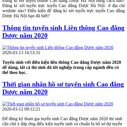
2020. Như vậy, thí sinh chỉ cần tốt nghiệp THPT là đủ điều kiện
Đăng kí xét tuyển online Cao đẳng Dược Hà Nội bằng cách nào?
nộp hồ sơ xét tuyển thẳng vào Trường Cao đẳng Y Dược Pasteur.
Đăng kí xét tuyển trực tuyến Cao đẳng Dược Hà Nội ở địa chỉ
wedsite nào? Điều kiện để đăng kí xét tuyển trực tuyến Cao đẳng
Đối với những thí sinh tốt nghiệp THPT từ năm 2019 trở về trước)
Dược Hà Nội bạn đã biết?
yêu cầu như sau: Thí sinh đã tốt nghiệp có bằng THPT, hoặc Bổ túc
THPT.
Thông tin tuyển sinh Liên thông Cao đẳng
Dược năm 2020
Thí sinh trúng tuyển
Cao đẳng Dược Hà Nội
Trường Cao đẳng Y
Dược Pasteur có cơ hội:
➡ Được đào tạo trong mô hình giáo dục mới, ít lý thuyết, tập trung
2020-03-13 16:53:31
vào thực hành nghề nghiệp để không chỉ giỏi lý thuyết mà phải giỏi
kỹ năng nghề dược thực tế để ra trường có việc làm ngay và làm
Tuyển sinh với điều kiện liên thông Cao đẳng Dược năm 2020
ngay được việc tại các cơ quan tuyển dụng Dược sĩ mà không phải
dễ dàng, tất cả thí sinh đã tốt nghiệp trung cấp ngành đều có
đào tạo lại như một số Trường khác.
thể theo học.
➡ Được giảng dạy bởi đội ngũ giáo viên Dược sĩ giỏi đã từng giảng
Thời gian nhận hồ sơ tuyển sinh Cao đẳng
dạy Đại học Dược Hà Nội, Học viện Quân Y, Học viện Y Dược
học cổ truyền Việt Nam.
Dược năm 2020
➡ Được tham gia vào các buổi giao lưu thường niên với các công
ty, Nhà thuốc bệnh viện lớn địa bàn TP. Hà Nội. Đặc biệt, Trường
2020-03-12 09:12:21
Cao đẳng Y Dược Pasteur là Trường duy nhất trên địa bàn thành
phố Hà Nội có Bệnh viện riêng trực thuộc Nhà trường nên sinh viên
Để đăng ký tham gia tuyển sinh Cao đẳng Dược năm 2020 thí sinh
được thực tập, thực hành, thực tế Khoa Dược – Bệnh Viện, Nhà
cần chú ý đáp ứng điều kiện tuyển sinh và chuẩn bị hồ sơ dự tuyển
thuốc Bệnh viện nhiều hơn sinh viên các Trường khác.