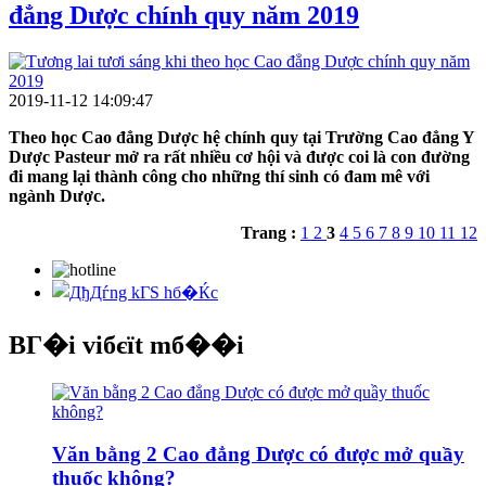
đẳng Dược chính quy năm 2019
2019-11-12 14:09:47
Theo học Cao đẳng Dược hệ chính quy tại Trường Cao đẳng Y
Dược Pasteur mở ra rất nhiều cơ hội và được coi là con đường
đi mang lại thành công cho những thí sinh có đam mê với
ngành Dược.
Trang :
1
2
3
4
5
6
7
8
9
10
11
12
BГ�i viбєїt mб��i
Văn bằng 2 Cao đẳng Dược có được mở quầy
thuốc không?