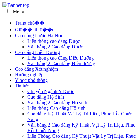
≡
Menu
Trang chб��
Giб��i thiб��u
Cao đẳng Dược Hà Nội
Liên thông cao đẳng Dược
Văn bằng 2 Cao đẳng Dược
Cao đẳng Điều Dưỡng
Liên thông cao đẳng Điều Dưỡng
Văn bằng 2 Cao đẳng Điều dưỡng
Cao đẳng Xét nghiệm
Hướng nghiệp
Y học phổ thông
Tin tức
Chuyện Ngành Y Dược
Cao đẳng Hộ Sinh
Văn bằng 2 Cao đẳng Hộ sinh
Liên thông Cao đẳng Hộ sinh
Cao đẳng Kỹ Thuật Vật Lý Trị Liệu, Phục Hồi Chức
Năng
Văn bằng 2 Cao đẳng Kỹ Thuật Vật Lý Trị Liệu, Phục
Hồi Chức Năng
Liên Thông Cao đẳng Kỹ Thuật Vật Lý Trị Liệu, Phục