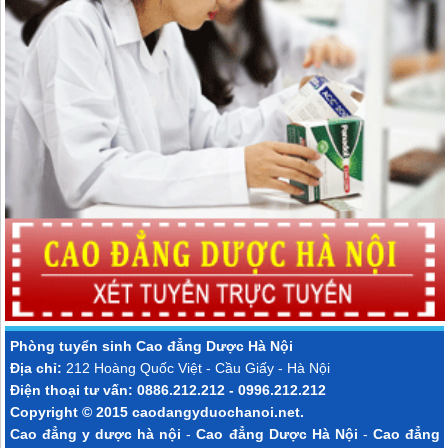
Phòng tuyển sinh
Cao đẳng Dược Hà Nội
Địa chỉ:
212 Hoàng Quốc Việt - Cầu Giấy - Hà Nội
Điện thoại tư vấn: 0886.212.212 - 0996.212.212
Copyright © 2015
caodangyduochanoi.net
.
Cao đẳng y dược hà nội
-
Cao đẳng Dược Hà Nội
-
Cao đẳng