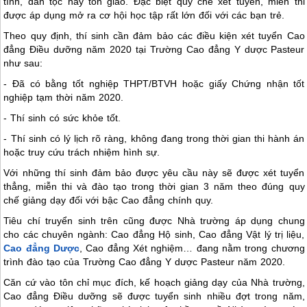
tính, dân tộc hay tôn giáo. Đặc biệt quy chế xét tuyển, miễn thi
được áp dụng mở ra cơ hội học tập rất lớn đối với các bạn trẻ.
Theo quy định, thí sinh cần đảm bảo các điều kiện xét tuyển Cao
đẳng Điều dưỡng năm 2020 tại Trường Cao đẳng Y dược Pasteur
như sau:
- Đã có bằng tốt nghiệp THPT/BTVH hoặc giấy Chứng nhận tốt
nghiệp tạm thời năm 2020.
- Thí sinh có sức khỏe tốt.
- Thí sinh có lý lịch rõ ràng, không đang trong thời gian thi hành án
hoặc truy cứu trách nhiệm hình sự.
Với những thí sinh đảm bảo được yêu cầu này sẽ được xét tuyển
thẳng, miễn thi và đào tạo trong thời gian 3 năm theo đúng quy
chế giảng dạy đối với bậc Cao đẳng chính quy.
Tiêu chí truyển sinh trên cũng được Nhà trường áp dụng chung
cho các chuyên ngành: Cao đẳng Hộ sinh, Cao đẳng Vật lý trị liệu,
Cao đẳng Dược
, Cao đẳng Xét nghiệm… đang nằm trong chương
trình đào tạo của Trường Cao đẳng Y dược Pasteur năm 2020.
Căn cứ vào tôn chỉ mục đích, kế hoạch giảng dạy của Nhà trường,
Cao đẳng Điều dưỡng sẽ được tuyển sinh nhiều đợt trong năm,