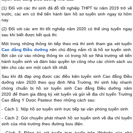
(1) Đối với các thí sinh đã đỗ tốt nghiệp THPT từ năm 2019 trở về
trước, các em có thể tiến hành làm hồ sơ tuyển sinh ngay từ hôm
nay.
(2) Đối với các em thi tốt nghiệp năm 2020 có thể ứng tuyển ngay
sau khi biết được kết quả thi.
Một trong những thông tin tiếp theo mà thí sinh tham gia xét tuyển
Cao đẳng Điều dưỡng
nên chủ động nắm rõ là hồ sơ tuyển sinh.
Bởi căn cứ vào những thông tin có trong hồ sơ Nhà trường sẽ tiến
hành tuyển sinh và đảm bảo quyền lợi cũng như các chính sách ưu
tiên cho các em một cách tốt nhất.
Sau khi đã đáp ứng được các điều kiện tuyển sinh Cao đẳng Điều
dưỡng năm 2020 theo quy định Nhà Trường, thí sinh hãy nhanh
chóng chuẩn bị hồ sơ tuyển sinh Cao đẳng Điều dưỡng năm
2020 để tham gia đăng ký xét tuyển và gửi về địa chỉ tuyển Trường
Cao đẳng Y Dược Pasteur theo những cách sau:
- Cách 1: Nộp hồ sơ tuyển sinh trực tiếp tại văn phòng tuyển sinh.
- Cách 2: Gửi chuyển phát nhanh hồ sơ tuyển sinh về địa chỉ tuyển
sinh của nhà trường theo đường bưu điện.
- Cách 3: Đăng ký xét tuyển trực tuyến trên Website của nhà