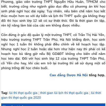
Phương, giáo viên trường THPT Nguyễn Hữu Huân, TPHCM cho
biết, trường cũng như ngành giáo dục đều có phương án khi học
sinh phải nghỉ học dài ngày. Tuy nhiên, nếu biên chế năm học kết
thúc muộn hơn so với dự kiến và lịch thi THPT quốc gia không thay
đổi thì học sinh lớp 12 sẽ có sự thiệt thòi. Đó là thời gian ôn tập,
rèn kỹ năng làm bài của các em không được nhiều.
Còn đứng ở góc độ quản lý một trường THPT, cô Trần Thị Hải Yến,
hiệu trưởng trường THPT Trần Phú, Hà Nội khẳng định, học sinh
nghỉ học 1 tuần thì không phải điều chỉnh về kế hoạch học tập.
Nhưng nghỉ học 2 tuần hoặc dài hơn như hiện nay thì phải có kế
hoạch học bù tăng giờ nếu Bộ GD&ĐT không cho biên chế năm
học kéo dài. Đối với học sinh lớp 12 của trường THPT Trần Phú,
cô Yến cho hay, khi các em trở lại trường thì sẽ sử dụng một số
phòng trống để học chéo buổi.
Cao đẳng Dược Hà Nội
tổng hợp.
Tag:
lùi thi thpt quốc gia
;
thời gian lùi lịch thi thpt quốc gia
;
lùi thời
gian thi thpt quốc gia 2020