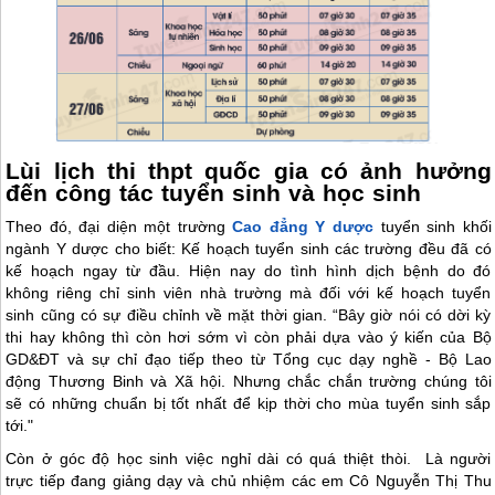
Lùi lịch thi thpt quốc gia có ảnh hưởng
đến công tác tuyển sinh và học sinh
Theo đó, đại diện một trường
Cao đẳng Y dược
tuyển sinh khối
ngành Y dược cho biết: Kế hoạch tuyển sinh các trường đều đã có
kế hoạch ngay từ đầu. Hiện nay do tình hình dịch bệnh do đó
không riêng chỉ sinh viên nhà trường mà đối với kế hoạch tuyển
sinh cũng có sự điều chỉnh về mặt thời gian. “Bây giờ nói có dời kỳ
thi hay không thì còn hơi sớm vì còn phải dựa vào ý kiến của Bộ
GD&ĐT và sự chỉ đạo tiếp theo từ Tổng cục dạy nghề - Bộ Lao
động Thương Binh và Xã hội. Nhưng chắc chắn trường chúng tôi
sẽ có những chuẩn bị tốt nhất để kịp thời cho mùa tuyển sinh sắp
tới."
Còn ở góc độ học sinh việc nghỉ dài có quá thiệt thòi. Là người
trực tiếp đang giảng dạy và chủ nhiệm các em Cô Nguyễn Thị Thu