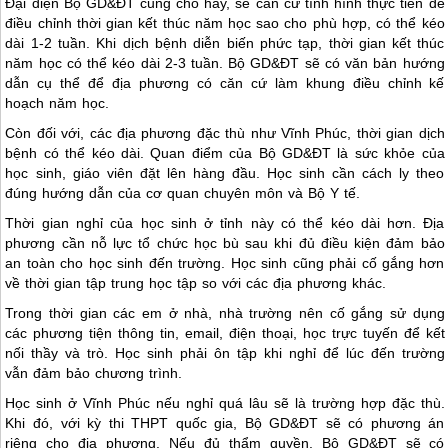
Đại diện Bộ GD&ĐT cũng cho hay, sẽ căn cứ tình hình thực tiễn để
điều chỉnh thời gian kết thúc năm học sao cho phù hợp, có thể kéo
dài 1-2 tuần. Khi dịch bệnh diễn biến phức tạp, thời gian kết thúc
năm học có thể kéo dài 2-3 tuần. Bộ GD&ĐT sẽ có văn bản hướng
dẫn cụ thể để địa phương có căn cứ làm khung điều chỉnh kế
hoạch năm học.
Còn đối với, các địa phương đặc thù như Vĩnh Phúc, thời gian dịch
bệnh có thể kéo dài. Quan điểm của Bộ GD&ĐT là sức khỏe của
học sinh, giáo viên đặt lên hàng đầu. Học sinh cần cách ly theo
đúng hướng dẫn của cơ quan chuyên môn và Bộ Y tế.
Thời gian nghỉ của học sinh ở tỉnh này có thể kéo dài hơn. Địa
phương cần nỗ lực tổ chức học bù sau khi đủ điều kiện đảm bảo
an toàn cho học sinh đến trường. Học sinh cũng phải cố gắng hơn
về thời gian tập trung học tập so với các địa phương khác.
Trong thời gian các em ở nhà, nhà trường nên cố gắng sử dụng
các phương tiện thông tin, email, điện thoại, học trực tuyến để kết
nối thầy và trò. Học sinh phải ôn tập khi nghỉ để lúc đến trường
vẫn đảm bảo chương trình.
Học sinh ở Vĩnh Phúc nếu nghỉ quá lâu sẽ là trường hợp đặc thù.
Khi đó, với kỳ thi THPT quốc gia, Bộ GD&ĐT sẽ có phương án
riêng cho địa phương. Nếu đủ thẩm quyền, Bộ GD&ĐT sẽ có