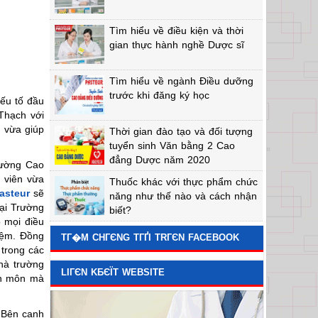
Tìm hiểu về điều kiện và thời
gian thực hành nghề Dược sĩ
Tìm hiểu về ngành Điều dưỡng
trước khi đăng ký học
yếu tố đầu
Thạch với
p vừa giúp
Thời gian đào tạo và đối tượng
tuyển sinh Văn bằng 2 Cao
đẳng Dược năm 2020
rường Cao
 viên vừa
Thuốc khác với thực phẩm chức
asteur
sẽ
năng như thế nào và cách nhận
tại Trường
biết?
 mọi điều
iệm. Đồng
TГ�M CHГЄNG TГҐI TRГЄN FACEBOOK
 trong các
Nhà trường
LIГЄN KБЄЇT WEBSITE
yên môn mà
 Bên cạnh