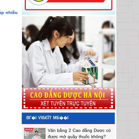
úp nhiều
BГ�I VIБЄЇT MБ��I
Văn bằng 2 Cao đẳng Dược có
được mở quầy thuốc không?