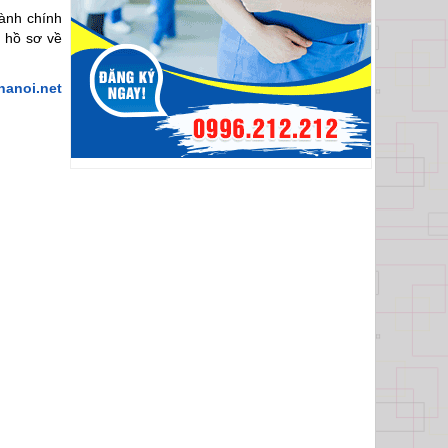
hành chính
p hồ sơ về
anoi.net