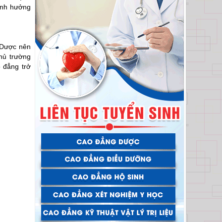
ảnh hưởng
 Dược nên
hủ trường
o đẳng trở