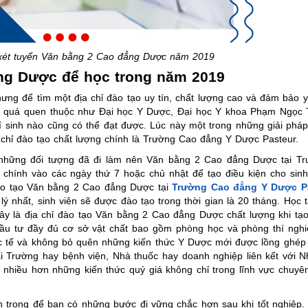
 xét tuyển Văn bằng 2 Cao đẳng Dược năm 2019
ng Dược để học trong năm 2019
ưng để tìm một địa chỉ đào tạo uy tín, chất lượng cao và đảm bảo 
 đã quá quen thuộc như Đại học Y Dược, Đại học Y khoa Phạm Ngọc 
í sinh nào cũng có thể đạt được. Lúc này một trong những giải phá
 chỉ đào tạo chất lượng chính là Trường Cao đẳng Y Dược Pasteur.
 những đối tượng đã đi làm nên Văn bằng 2 Cao đẳng Dược tại T
 chính vào các ngày thứ 7 hoặc chủ nhật để tạo điều kiện cho sinh
đào tạo Văn bằng 2 Cao đẳng Dược tại
Trường Cao đẳng Y Dược P
ý nhất, sinh viên sẽ được đào tạo trong thời gian là 20 tháng. Học 
ây là địa chỉ đào tạo Văn bằng 2 Cao đẳng Dược chất lượng khi tạo
c đầu tư đầy đủ cơ sở vật chất bao gồm phòng học và phòng thí ngh
hực tế và không bỏ quên những kiến thức Y Dược mới được lồng ghép
ại Trường hay bệnh viện, Nhà thuốc hay doanh nghiệp liên kết với 
ỏi nhiều hơn những kiến thức quý giá không chỉ trong lĩnh vực chu
n trọng để bạn có những bước đi vững chắc hơn sau khi tốt nghiệp.