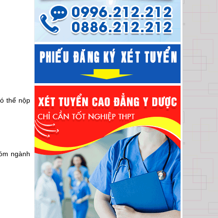
ó thể nộp
hóm ngành