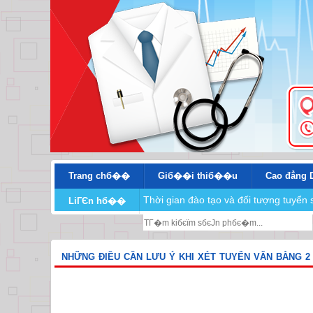
Trang chб��
Giб��i thiб��u
Cao đẳng 
Thời gian đào tạo và đối tượng tuyể
LiГЄn hб��
NHỮNG ĐIỀU CẦN LƯU Ý KHI XÉT TUYỂN VĂN BẰNG 2