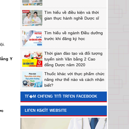
Tìm hiểu về điều kiện và thời
gian thực hành nghề Dược sĩ
Tìm hiểu về ngành Điều dưỡng
trước khi đăng ký học
ội.
Thời gian đào tạo và đối tượng
đẳng Y
tuyển sinh Văn bằng 2 Cao
đẳng Dược năm 2020
Thuốc khác với thực phẩm chức
năng như thế nào và cách nhận
biết?
TГ�M CHГЄNG TГҐI TRГЄN FACEBOOK
ợc
LIГЄN KБЄЇT WEBSITE