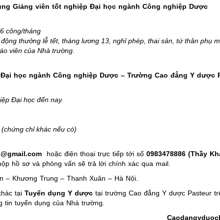
 dụng Giảng viên tốt nghiệp Đại học ngành Công nghiệp Dược
26 công/tháng
động thưởng lễ tết, tháng lương 13, nghỉ phép, thai sản, tứ thân phụ
áo viên của Nhà trường.
iệp Đại học ngành Công nghiệp Dược – Trường Cao đẳng Y dược 
hiệp Đại học đến nay.
(chứng chỉ khác nếu có)
i@gmail.com
hoặc điện thoại trực tiếp tới số
0983478886 (Thầy Kh
 nộp hồ sơ và phỏng vấn sẽ trả lời chính xác qua mail.
iện – Khương Trung – Thanh Xuân – Hà Nội.
khác tại
Tuyển dụng Y dược
tại trường Cao đẳng Y dược Pasteur tr
g tin tuyển dụng của Nhà trường.
Caodangyduoch