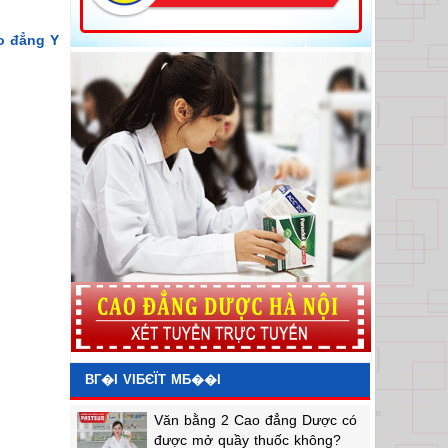
o đẳng Y
BГ�I VIБЄЇT MБ��I
Văn bằng 2 Cao đẳng Dược có
được mở quầy thuốc không?