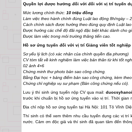
Quyền lợi được hưởng đối với đối với vị trí tuyển
Mức lương chính thức:
10 triệu đồng
Làm việc theo hành chính đúng Luật lao động 8h/ngày – 
Cách chính sách được hưởng theo đúng quy định Luật lao 
Được hưởng các chế độ đãi ngộ đặc biệt khác dành cho gi
Được làm việc trong môi trường thăng tiến cao.
Hồ sơ ứng tuyển đối với vị trí Giảng viên tốt ngh
Sơ yếu lý lịch (có xác nhận của chính quyền địa phương)
CV tóm tắt về kinh nghiệm làm việc bản thân từ khi tốt ng
02 ảnh 4×6
Chứng minh thư photo bản sao công chứng.
Bằng Đại học + bảng điểm bản sao công chứng, kèm theo 
Chứng chỉ nghiệp vụ sư phạm (Bản công chứng nếu có).
Lưu ý thí sinh ứng tuyển nộp CV qua mail:
duocsyhano
trước khi chuẩn bị hồ sơ ứng tuyển vào vị trí. Thời gian
Địa chỉ nộp hồ sơ ứng tuyển tại Hà Nội: 101 Tô Vĩnh D
Thí sinh có thể xem thêm nhu cầu tuyển dụng các vị trí 
nước. Cảm ơn độc giả và thí sinh đã quan tâm đến thôn