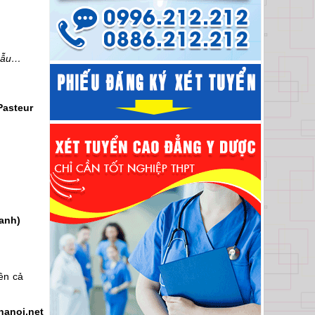
 mẫu…
Pasteur
anh)
ên cả
anoi.net