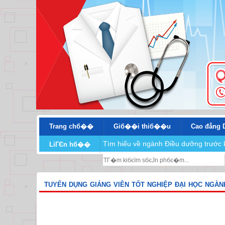
Trang chб��
Giб��i thiб��u
Cao đẳng 
Tìm hiểu về ngành Điều dưỡng trước 
LiГЄn hб��
TUYỂN DỤNG GIẢNG VIÊN TỐT NGHIỆP ĐẠI HỌC NGÀ