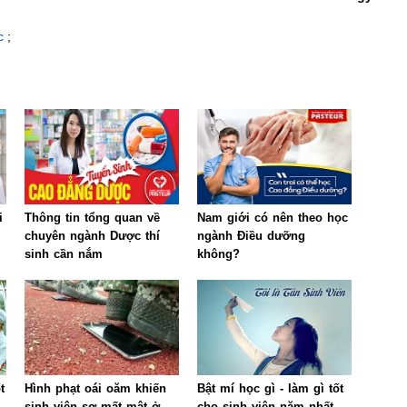
ợc
;
i
Thông tin tổng quan về
Nam giới có nên theo học
chuyên ngành Dược thí
ngành Điều dưỡng
sinh cần nắm
không?
t
Hình phạt oái oăm khiến
Bật mí học gì - làm gì tốt
sinh viên sợ mất mật ở
cho sinh viên năm nhất.