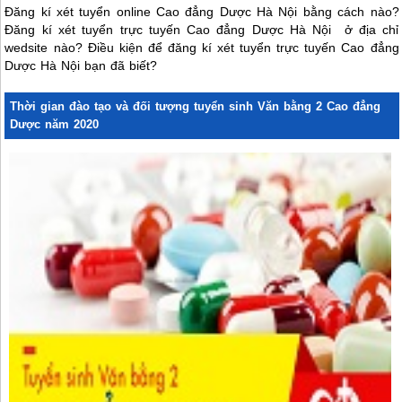
pho to có công chứng)
Đăng kí xét tuyển online Cao đẳng Dược Hà Nội bằng cách nào?
- Giấy khai sinh (02 bản sao có xác nhận của UBND xã phường nơi
Đăng kí xét tuyển trực tuyến Cao đẳng Dược Hà Nội ở địa chỉ
cư trú) + 04 ảnh 3x4
wedsite nào? Điều kiện để đăng kí xét tuyển trực tuyến Cao đẳng
- Giấy tờ ưu tiên khác (nếu có)
Dược Hà Nội bạn đã biết?
- 01 phong bì có dán sẵn tem, ghi rõ họ tên, địa chỉ và số điện thoại
thí sinh để Nhà trường liên hệ khi cần.
Thời gian đào tạo và đối tượng tuyển sinh Văn bằng 2 Cao đẳng
Địa chỉ học Văn bằng 2 Cao đẳng Dược Hà Nội.
Dược năm 2020
Trường Cao đẳng Y Dược Pasteur hiện đang là nơi đào tạo nhân
lực ngành Dược uy tín có tay nghề cao. Hiện nay Nhà trường đang
tuyển sinh các lớp Văn bằng 2 Cao đẳng Dược cho những đối
tượng có nhu cầu đăng ký học.
Thí sinh có nguyện vọng nộp hồ sơ đăng ký học Văn bằng 2 về địa
chỉ văn phòng tuyển sinh của Trường Cao đẳng Y Dược Pasteur
tại:
Địa chỉ:
Số 4 - Trần Phú - Phường Mộ Lao - Quận Hà Đông - Hà
Nội (Cổng Học Viện Y Dược Học Cổ Truyền Việt Nam).
Điện thoại
: 02466.55.65.75 – 0989.55.99.63.