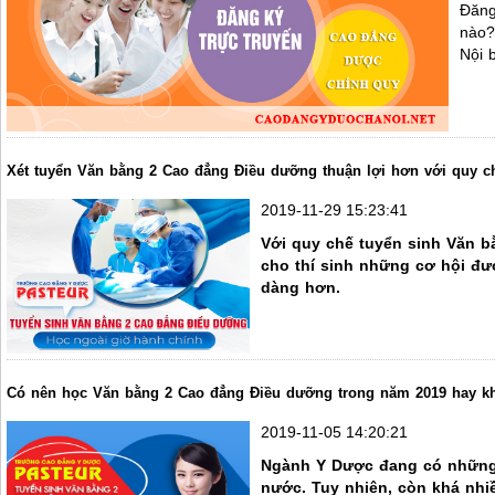
Đăng
nào?
Nội 
Xét tuyển Văn bằng 2 Cao đẳng Điều dưỡng thuận lợi hơn với quy 
2019-11-29 15:23:41
Với quy chế tuyển sinh Văn 
cho thí sinh những cơ hội đư
dàng hơn.
Có nên học Văn bằng 2 Cao đẳng Điều dưỡng trong năm 2019 hay k
2019-11-05 14:20:21
Ngành Y Dược đang có những 
nước. Tuy nhiên, còn khá nhi