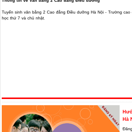
Thông tin về Văn bằng 2 Cao đẳng Điều dưỡng
Tuyển sinh văn bằng 2 Cao đẳng Điều dưỡng Hà Nội - Trường cao
học thứ 7 và chủ nhật.
Hướ
Hà 
Đăng