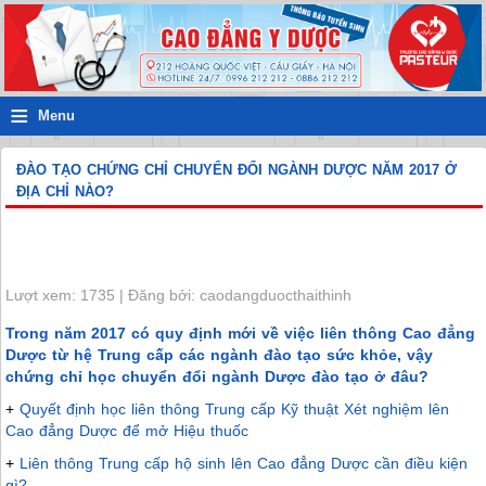
≡
Menu
ĐÀO TẠO CHỨNG CHỈ CHUYỂN ĐỔI NGÀNH DƯỢC NĂM 2017 Ở
ĐỊA CHỈ NÀO?
Lượt xem: 1735 | Đăng bởi: caodangduocthaithinh
Trong năm 2017 có quy định mới về việc liên thông Cao đẳng
Dược từ hệ Trung cấp các ngành đào tạo sức khỏe, vậy
chứng chỉ học chuyển đổi ngành Dược đào tạo ở đâu?
+
Quyết định học liên thông Trung cấp Kỹ thuật Xét nghiệm lên
Cao đẳng Dược để mở Hiệu thuốc
+
Liên thông Trung cấp hộ sinh lên Cao đẳng Dược cần điều kiện
gì?