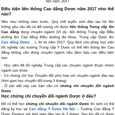
Nội năm 2017
Điều kiện liên thông Cao đẳng Dược năm 2017 như thế
nào?
Nếu như những năm trước, Quy chế tuyển sinh đào tạo hệ liên
thông yêu cầu tất cả đối tượng chỉ được
liên thông Trung cấp lên
Cao đẳng
đúng chuyên ngành (Ví dụ: liên thông Trung cấp Điều
dưỡng lên Cao đẳng Điều dưỡng đa khoa, Trung cấp Dược lên
Cao đẳng Dược
…), thì từ năm 2017, Quy định cho phép học viên
tốt nghiệp các trường Trung cấp Y Dược có thể liên thông lên Cao
đẳng không cần đúng chuyên ngành nếu đảm bảo các điều kiện
sau:
- Học viên đã tốt nghiệp Trung cấp các chuyên ngành thuộc nhóm
ngành sức khỏe.
- Có chứng chỉ học Chuyển đổi phù hợp với chuyên ngành đào tạo
(thời gian học chuyển đổi trong 3 tháng).
- Ở bài viết này các bạn cần có
chứng chỉ chuyển đổi ngành
Dược
Học chứng chỉ chuyển đổi ngành Dược ở đâu?
Để có thể học
chứng chỉ chuyển đổi ngành Dược
thí sinh có thể
đăng ký học tại
Cao đẳng Y Dược Hà Nội
– Trường Cao đẳng Y
Dược Pasteur với thời gian đào tạo là 3 tháng. Sau khi đã có được