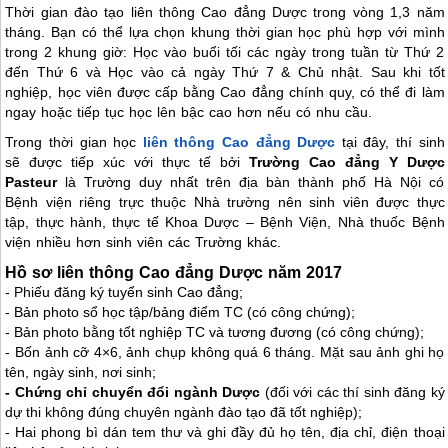
Thời gian đào tạo liên thông Cao đẳng Dược trong vòng 1,3 năm
tháng. Bạn có thể lựa chọn khung thời gian học phù hợp với mình
trong 2 khung giờ: Học vào buổi tối các ngày trong tuần từ Thứ 2
đến Thứ 6 và Học vào cả ngày Thứ 7 & Chủ nhật. Sau khi tốt
nghiệp, học viên được cấp bằng Cao đẳng chính quy, có thể đi làm
ngay hoặc tiếp tục học lên bậc cao hơn nếu có nhu cầu.
Trong thời gian học
liên thông Cao đẳng Dược
tại đây, thí sinh
sẽ được tiếp xúc với thực tế bởi
Trường Cao đẳng Y Dược
Pasteur
là Trường duy nhất trên địa bàn thành phố Hà Nội có
Bệnh viện riêng trực thuộc Nhà trường nên sinh viên được thực
tập, thực hành, thực tế Khoa Dược – Bệnh Viện, Nhà thuốc Bệnh
viện nhiều hơn sinh viên các Trường khác.
Hồ sơ liên thông Cao đẳng Dược năm 2017
- Phiếu đăng ký tuyển sinh Cao đẳng;
- Bản photo sổ học tập/bảng điểm TC (có công chứng);
- Bản photo bằng tốt nghiệp TC và tương đương (có công chứng);
- Bốn ảnh cỡ 4×6, ảnh chụp không quá 6 tháng. Mặt sau ảnh ghi họ
tên, ngày sinh, nơi sinh;
- Chứng chỉ chuyển đổi ngành Dược
(đối với các thí sinh đăng ký
dự thi không đúng chuyên ngành đào tạo đã tốt nghiệp);
- Hai phong bì dán tem thư và ghi đầy đủ họ tên, địa chỉ, điện thoại