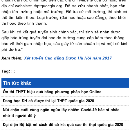
địa chỉ websiste: thptquocgia.org. Để tra cứu nhanh nhất, bạn cần
nhập tên trường hoặc mã trường. Để tra cứ mã trường, thí sinh có
thể tìm kiếm theo: Loại trường (đại học hoặc cao đẳng), theo khối
thi hoặc theo tỉnh thành.
Sau khi có kết quả tuyển sinh chính xác, thí sinh sẽ nhận được
giấy báo trúng tuyển đại học do trường cung cấp kèm theo thông
báo về thời gian nhập học, các giấy tờ cần chuẩn bị và một số kinh
phí dự trù."
Xem thêm:
Xét tuyển Cao đẳng Dược Hà Nội năm 2017
Tag:
;
;
Tin tức khác
Ôn thi THPT hiệu quả bằng phương pháp học Online
Đang học ĐH có được thi lại THPT quốc gia 2020
Nút chặn cuối cùng ngăn ngừa lây nhiễm Covid-19 bác sĩ nhắc
nhở ít người để ý
Đại diện Bộ bật mí cách để có kết quả cao thi thpt quốc gia 2020