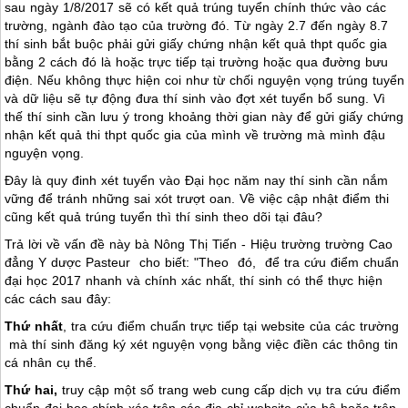
sau ngày 1/8/2017 sẽ có kết quả trúng tuyển chính thức vào các
trường, ngành đào tạo của trường đó. Từ ngày 2.7 đến ngày 8.7
thí sinh bắt buộc phải gửi giấy chứng nhận kết quả thpt quốc gia
bằng 2 cách đó là hoặc trực tiếp tại trường hoặc qua đường bưu
điện. Nếu không thực hiện coi như từ chối nguyện vọng trúng tuyển
và dữ liệu sẽ tự động đưa thí sinh vào đợt xét tuyển bổ sung. Vì
thế thí sinh cần lưu ý trong khoảng thời gian này để gửi giấy chứng
nhận kết quả thi thpt quốc gia của mình về trường mà mình đậu
nguyện vọng.
Đây là quy đinh xét tuyển vào Đại học năm nay thí sinh cần nắm
vững để tránh những sai xót trượt oan. Về việc cập nhật điểm thi
cũng kết quả trúng tuyển thì thí sinh theo dõi tại đâu?
Trả lời về vấn đề này bà Nông Thị Tiến - Hiệu trường trường Cao
đẳng Y dược Pasteur cho biết: "Theo đó, để tra cứu điểm chuẩn
đại học 2017 nhanh và chính xác nhất, thí sinh có thể thực hiện
các cách sau đây:
Thứ nhất
, tra cứu điểm chuẩn trực tiếp tại website của các trường
mà thí sinh đăng ký xét nguyện vọng bằng việc điền các thông tin
cá nhân cụ thể.
Thứ hai,
truy cập một số trang web cung cấp dịch vụ tra cứu điểm
chuẩn đại học chính xác trên các địa chỉ website của bộ hoặc trên