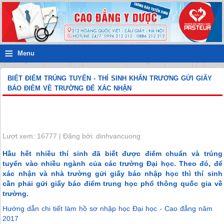
≡
Menu
BIẾT ĐIỂM TRÚNG TUYỂN - THÍ SINH KHẨN TRƯƠNG GỬI GIẤY
BÁO ĐIỂM VỀ TRƯỜNG ĐỂ XÁC NHẬN
Lượt xem: 16777 | Đăng bởi: dinhvancuong
Hầu hết nhiều thí sinh đã biết được điểm chuẩn và trúng
tuyển vào nhiều ngành của các trường Đại học. Theo đó, để
xác nhận và nhà trường gửi giấy báo nhập học thì thí sinh
cần phải gửi giấy báo điểm trung học phổ thông quốc gia về
trường.
Hướng dẫn chi tiết làm hồ sơ nhập học Đại học - Cao đẳng năm
2017