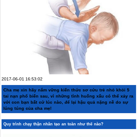
2017-06-01 16:53:02
Cha mẹ xin hãy nắm vững kiến thức sơ cứu trẻ nhỏ khỏi 5
tai nạn phổ biến sau, vì những tình huống xấu có thể xảy ra
với con bạn bất cứ lúc nào, để lại hậu quả nặng nề do sự
lúng túng của cha mẹ!
Quy trình chạy thận nhân tạo an toàn như thế nào?