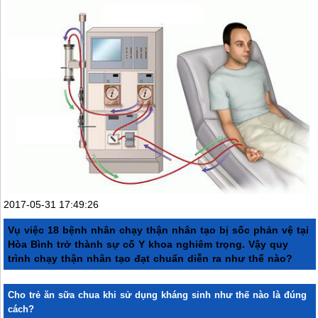
2017-05-31 17:49:26
Vụ việc 18 bệnh nhân chạy thận nhân tạo bị sốc phản vệ tại
Hòa Bình trở thành sự cố Y khoa nghiêm trọng. Vậy quy
trình chạy thận nhân tạo đạt chuẩn diễn ra như thế nào?
Cho trẻ ăn sữa chua khi sử dụng kháng sinh như thế nào là đúng
cách?