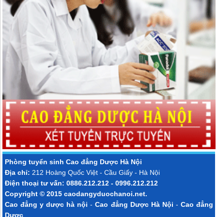
Phòng tuyển sinh
Cao đẳng Dược Hà Nội
Địa chỉ:
212 Hoàng Quốc Việt - Cầu Giấy - Hà Nội
Điện thoại tư vấn: 0886.212.212 - 0996.212.212
Copyright © 2015
caodangyduochanoi.net
.
Cao đẳng y dược hà nội
-
Cao đẳng Dược Hà Nội
-
Cao đẳng
Dược