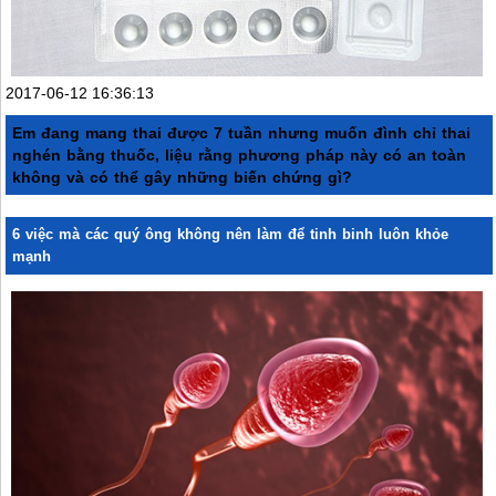
2017-06-12 16:36:13
Em đang mang thai được 7 tuần nhưng muốn đình chỉ thai
nghén bằng thuốc, liệu rằng phương pháp này có an toàn
không và có thể gây những biến chứng gì?
6 việc mà các quý ông không nên làm để tinh binh luôn khỏe
mạnh