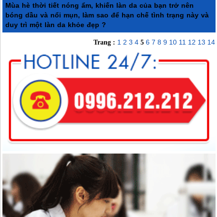
Mùa hè thời tiết nóng ẩm, khiến làn da của bạn trở nên
bóng dầu và nổi mụn, làm sao để hạn chế tình trạng này và
duy trì một làn da khỏe đẹp ?
1
2
3
4
6
7
8
9
10
11
12
13
14
Trang :
5