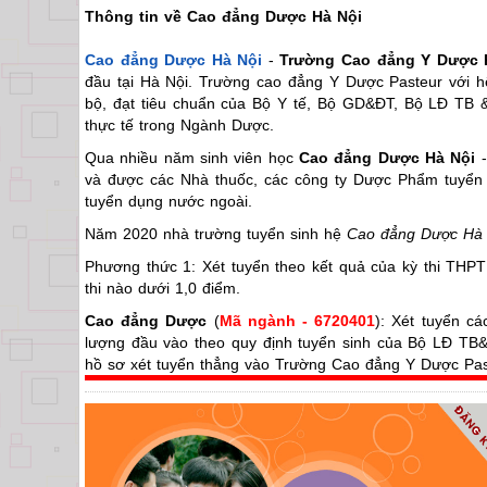
Thông tin về Cao đẳng Dược Hà Nội
Cao đẳng Dược Hà Nội
-
Trường Cao đẳng Y Dược 
đầu tại Hà Nội. Trường cao đẳng Y Dược Pasteur với hệ
bộ, đạt tiêu chuẩn của Bộ Y tế, Bộ GD&ĐT, Bộ LĐ TB &
thực tế trong Ngành Dược.
Qua nhiều năm sinh viên học
Cao đẳng Dược Hà Nội
và được các Nhà thuốc, các công ty Dược Phẩm tuyển 
tuyển dụng nước ngoài.
Năm 2020 nhà trường tuyển sinh hệ
Cao đẳng Dược Hà 
Phương thức 1: Xét tuyển theo kết quả của kỳ thi THPT
thi nào dưới 1,0 điểm.
Cao đẳng Dược
(
Mã ngành - 6720401
): Xét tuyển c
lượng đầu vào theo quy định tuyển sinh của Bộ LĐ TB&
hồ sơ xét tuyển thẳng vào Trường Cao đẳng Y Dược Pas
Đối với những thí sinh tốt nghiệp THPT từ năm 2019 trở
THPT.
Thí sinh trúng tuyển
Cao đẳng Dược Hà Nội
Trường Cao
➡ Được đào tạo trong mô hình giáo dục mới, ít lý thuyết