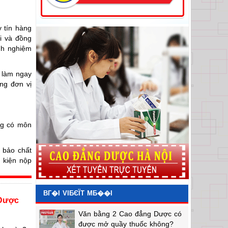
 tín hàng
ại và đồng
nh nghiệm
 làm ngay
ng đơn vị
:
ng có môn
m bảo chất
 kiện nộp
oặc Bổ túc
BГ�I VIБЄЇT MБ��I
 Dược
Văn bằng 2 Cao đẳng Dược có
được mở quầy thuốc không?
 phải giỏi