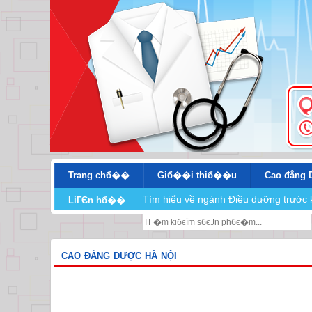
Trang chб��
Giб��i thiб��u
Cao đẳng 
Tìm hiểu về ngành Điều dưỡng trước 
LiГЄn hб��
CAO ĐẲNG DƯỢC HÀ NỘI