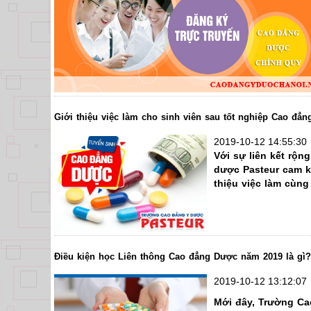
kỹ năng nghề dược thực tế để ra trường có việc làm n
đào tạo lại như một số Trường khác.
➡ Được giảng dạy bởi đội ngũ giáo viên Dược sĩ giỏi đ
cổ truyền Việt Nam.
➡ Được tham gia vào các buổi giao lưu thường niên với
Cao đẳng Y Dược Pasteur là Trường duy nhất trên địa b
được thực tập, thực hành, thực tế Khoa Dược – Bệnh Vi
Giới thiệu việc làm cho sinh viên sau tốt nghiệp Cao đẳ
2019-10-12 14:55:30
Với sự liên kết rộn
dược Pasteur cam k
thiệu việc làm cùn
Điều kiện học Liên thông Cao đẳng Dược năm 2019 là gì?
2019-10-12 13:12:07
Mới đây, Trường Ca
➡ Có cơ hội tìm việc làm dễ dàng với mức lương cao