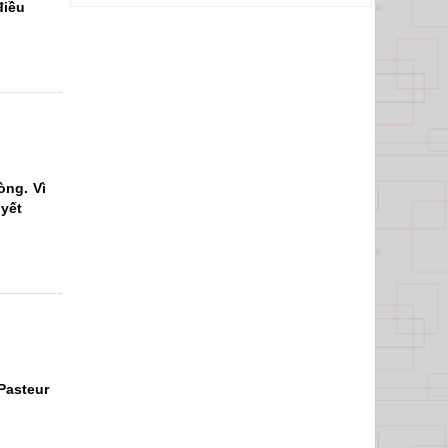
điều
Trường đại
ệt - Cầu
òng. Vì
Giấy - Hà
yết
te
Trường
nh, Cán bộ
, thí sinh
 Dược năm
Pasteur
ỳ thi THPT