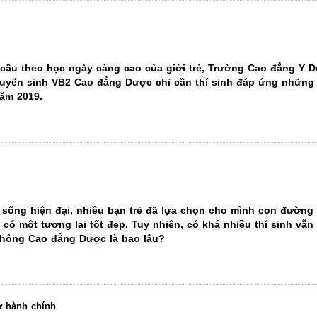
ầu theo học ngày càng cao của giới trẻ, Trường Cao đẳng Y 
tuyển sinh VB2 Cao đẳng Dược chỉ cần thí sinh đáp ứng những
năm 2019.
 sống hiện đại, nhiều bạn trẻ đã lựa chọn cho mình con đường
ó một tương lai tốt đẹp. Tuy nhiên, có khá nhiều thí sinh vẫn
 thông Cao đẳng Dược là bao lâu?
ờ hành chính