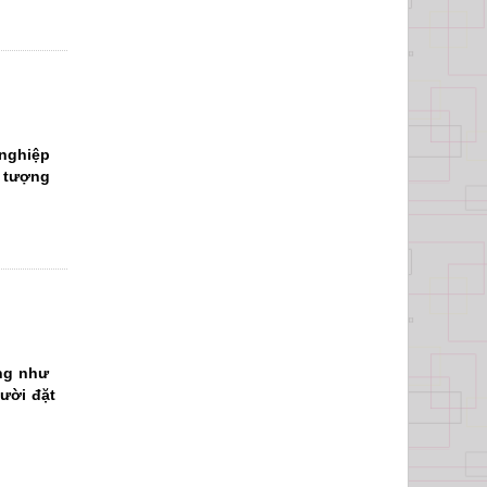
nghiệp
i tượng
Nhà trường
ng như
ười đặt