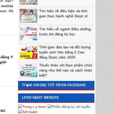
ch nào?
hông phải
 wedsite
 Dược Hà
Tìm hiểu về điều kiện và thời
gian thực hành nghề Dược sĩ
 Dược học
Tìm hiểu về ngành Điều dưỡng
t, Trường
trước khi đăng ký học
sinh viên
Thời gian đào tạo và đối tượng
tuyển sinh Văn bằng 2 Cao
o đẳng Y
đẳng Dược năm 2020
giới
Thuốc khác với thực phẩm chức
năng như thế nào và cách nhận
biết?
TГ�M CHГЄNG TГҐI TRГЄN FACEBOOK
LIГЄN KБЄЇT WEBSITE
thí
ng Y Dược