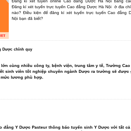
Đăng kí xét tuyển online Cao đẳng Dược Hà Nội bằng cá
gay và làm ngay được việc tại các cơ quan tuyển dụng Dược sĩ mà k
Đăng kí xét tuyển trực tuyến Cao đẳng Dược Hà Nội ở địa chỉ
nào? Điều kiện để đăng kí xét tuyển trực tuyến Cao đẳng
Nội bạn đã biết?
ã từng giảng dạy Đại học Dược Hà Nội, Học viện Quân Y, Học viện Y
 các công ty, Nhà thuốc bệnh viện lớn địa bàn TP. Hà Nội. Đặc biệ
àn thành phố Hà Nội có Bệnh viện riêng trực thuộc Nhà trường nên 
ện, Nhà thuốc Bệnh viện nhiều hơn sinh viên các Trường khác.
ng Dược chính quy
g lớn cùng nhiều công ty, bệnh viện, trung tâm y tế, Trường Ca
ết sinh viên tốt nghiệp chuyên ngành Dược ra trường sẽ được 
g mức lương phù hợp.
o đẳng Y Dược Pasteur thông báo tuyển sinh Y Dược với tất cả 
 do Trung tâm Truyền thông và dịch vụ việc làm Trường Cao đẳ