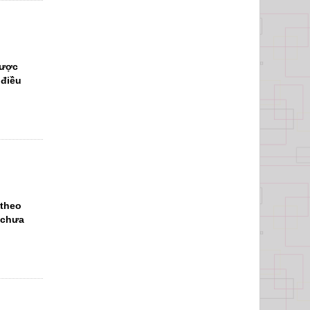
Dược
 điều
 theo
 chưa