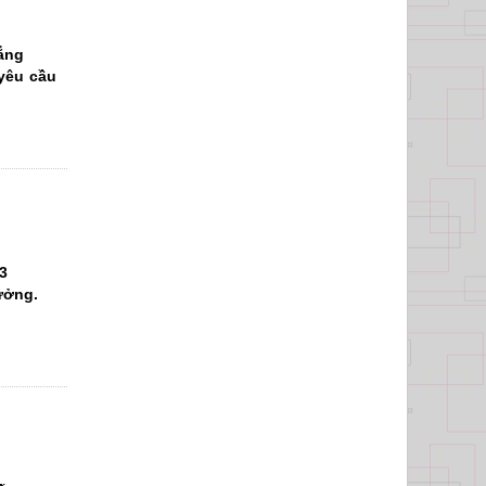
ẳng
 yêu cầu
3
ưởng.