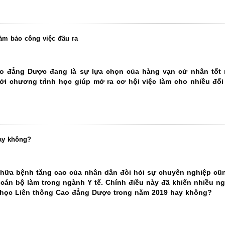
 quy định là 30.000đ.
ảm bảo công việc đầu ra
ng hợp thí sinh tốt nghiệp năm 2020).
sinh đã tốt nghiệp từ năm 2019 về trước).
o đẳng Dược đang là sự lựa chọn của hàng vạn cử nhân tốt 
a địa phương.
bởi chương trình học giúp mở ra cơ hội việc làm cho nhiều đố
 có ghi rõ: họ tên + địa chỉ + SĐT của thí sinh (hoặc người nhà) để 
ờng Cao đẳng Y Dược Pasteur tại
ay không?
2.212
hữa bệnh tăng cao của nhân dân đòi hỏi sự chuyên nghiệp cũ
cán bộ làm trong ngành Y tế. Chính điều này đã khiến nhiều ng
 học Liên thông Cao đẳng Dược trong năm 2019 hay không?