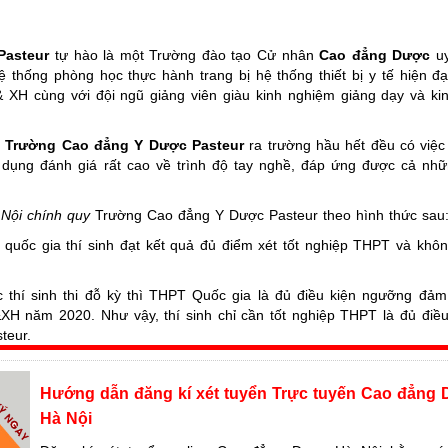
Pasteur
tự hào là một Trường đào tạo Cử nhân
Cao đẳng Dược
uy
 thống phòng học thực hành trang bị hệ thống thiết bị y tế hiện đ
 XH cùng với đội ngũ giảng viên giàu kinh nghiệm giảng dạy và ki
-
Trường Cao đẳng Y Dược Pasteur
ra trường hầu hết đều có việc
dụng đánh giá rất cao về trình độ tay nghề, đáp ứng được cả nhữ
Nội chính quy
Trường Cao đẳng Y Dược Pasteur theo hình thức sau
 quốc gia thí sinh đạt kết quả đủ điểm xét tốt nghiệp THPT và khô
ác thí sinh thi đỗ kỳ thì THPT Quốc gia là đủ điều kiện ngưỡng đả
XH năm 2020. Như vậy, thí sinh chỉ cần tốt nghiệp THPT là đủ điều
teur.
 về trước) yêu cầu như sau: Thí sinh đã tốt nghiệp có bằng THPT, h
Hướng dẫn đăng kí xét tuyển Trực tuyến Cao đẳng
 đẳng Y Dược Pasteur có cơ hội:
Hà Nội
, tập trung vào thực hành nghề nghiệp để không chỉ giỏi lý thuyết mà