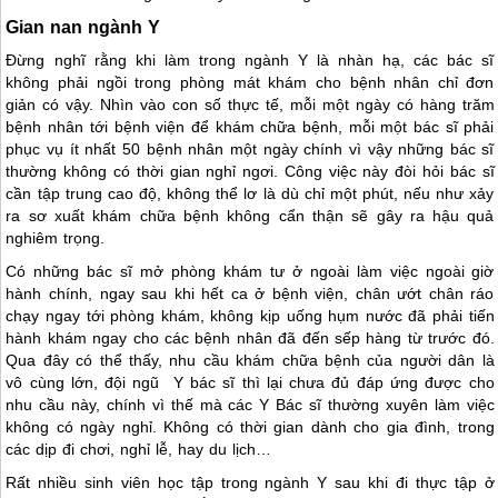
Gian nan ngành Y
Đừng nghĩ rằng khi làm trong ngành Y là nhàn hạ, các bác sĩ
không phải ngồi trong phòng mát khám cho bệnh nhân chỉ đơn
giản có vậy. Nhìn vào con số thực tế, mỗi một ngày có hàng trăm
bệnh nhân tới bệnh viện để khám chữa bệnh, mỗi một bác sĩ phải
phục vụ ít nhất 50 bệnh nhân một ngày chính vì vậy những bác sĩ
thường không có thời gian nghỉ ngơi. Công việc này đòi hỏi bác sĩ
cần tập trung cao độ, không thể lơ là dù chỉ một phút, nếu như xảy
ra sơ xuất khám chữa bệnh không cẩn thận sẽ gây ra hậu quả
nghiêm trọng.
Có những bác sĩ mở phòng khám tư ở ngoài làm việc ngoài giờ
hành chính, ngay sau khi hết ca ở bệnh viện, chân ướt chân ráo
chạy ngay tới phòng khám, không kịp uống hụm nước đã phải tiến
hành khám ngay cho các bệnh nhân đã đến sếp hàng từ trước đó.
Qua đây có thể thấy, nhu cầu khám chữa bệnh của người dân là
vô cùng lớn, đội ngũ Y bác sĩ thì lại chưa đủ đáp ứng được cho
nhu cầu này, chính vì thế mà các Y Bác sĩ thường xuyên làm việc
không có ngày nghỉ. Không có thời gian dành cho gia đình, trong
các dịp đi chơi, nghỉ lễ, hay du lịch…
Rất nhiều sinh viên học tập trong ngành Y sau khi đi thực tập ở