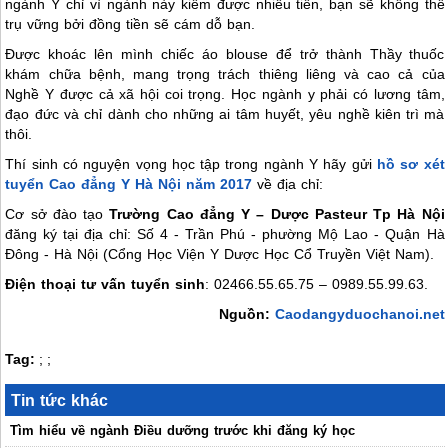
ngành Y chỉ vì ngành này kiếm được nhiều tiền, bạn sẽ không thể
trụ vững bởi đồng tiền sẽ cám dỗ bạn.
Được khoác lên mình chiếc áo blouse để trở thành Thầy thuốc
khám chữa bệnh, mang trọng trách thiêng liêng và cao cả của
Nghề Y được cả xã hội coi trọng. Học ngành y phải có lương tâm,
đạo đức và chỉ dành cho những ai tâm huyết, yêu nghề kiên trì mà
thôi.
Thí sinh có nguyện vọng học tập trong ngành Y hãy gửi
hồ sơ xét
tuyển Cao đẳng Y Hà Nội năm 2017
về địa chỉ:
Cơ sở đào tạo
Trường Cao đẳng Y – Dược Pasteur Tp Hà Nội
đăng ký tại địa chỉ: Số 4 - Trần Phú - phường Mộ Lao - Quận Hà
Đông - Hà Nội (Cổng Học Viện Y Dược Học Cổ Truyền Việt Nam).
Điện thoại tư vấn tuyển sinh
: 02466.55.65.75 – 0989.55.99.63.
Nguồn:
Caodangyduochanoi.net
Tag:
;
;
Tin tức khác
Tìm hiểu về ngành Điều dưỡng trước khi đăng ký học