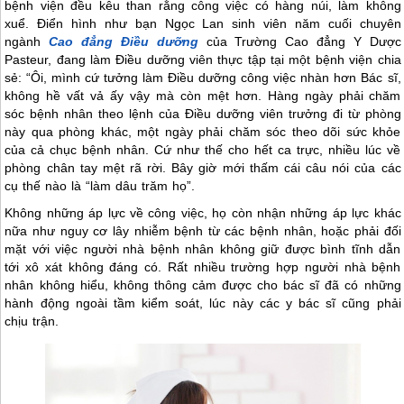
bệnh viện đều kêu than rằng công việc có hàng núi, làm không
xuể. Điển hình như bạn Ngọc Lan sinh viên năm cuối chuyên
ngành
Cao đẳng Điều dưỡng
của Trường Cao đẳng Y Dược
Pasteur, đang làm Điều dưỡng viên thực tập tại một bệnh viện chia
sẻ: “Ôi, mình cứ tưởng làm Điều dưỡng công việc nhàn hơn Bác sĩ,
không hề vất vả ấy vậy mà còn mệt hơn. Hàng ngày phải chăm
sóc bệnh nhân theo lệnh của Điều dưỡng viên trưởng đi từ phòng
này qua phòng khác, một ngày phải chăm sóc theo dõi sức khỏe
của cả chục bệnh nhân. Cứ như thế cho hết ca trực, nhiều lúc về
phòng chân tay mệt rã rời. Bây giờ mới thấm cái câu nói của các
cụ thế nào là “làm dâu trăm họ”.
Không những áp lực về công việc, họ còn nhận những áp lực khác
nữa như nguy cơ lây nhiễm bệnh từ các bệnh nhân, hoặc phải đối
mặt với việc người nhà bệnh nhân không giữ được bình tĩnh dẫn
tới xô xát không đáng có. Rất nhiều trường hợp người nhà bệnh
nhân không hiểu, không thông cảm được cho bác sĩ đã có những
hành động ngoài tầm kiểm soát, lúc này các y bác sĩ cũng phải
chịu trận.