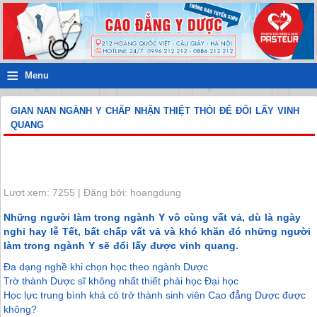
≡
Menu
GIAN NAN NGÀNH Y CHẤP NHẬN THIỆT THÒI ĐỂ ĐỔI LẤY VINH
QUANG
Lượt xem: 7255 | Đăng bởi: hoangdung
Những người làm trong ngành Y vô cùng vất vả, dù là ngày
nghỉ hay lễ Tết, bất chấp vất vả và khó khăn đó những người
làm trong ngành Y sẽ đổi lấy được vinh quang.
Đa dạng nghề khi chọn học theo ngành Dược
Trờ thành Dược sĩ không nhất thiết phải học Đại học
Học lực trung bình khá có trở thành sinh viên Cao đẳng Dược được
không?