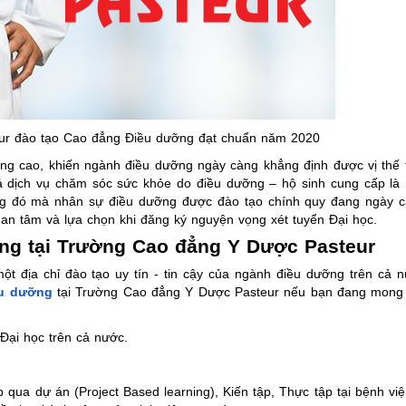
ur đào tạo Cao đẳng Điều dưỡng đạt chuẩn năm 2020
g cao, khiến ngành điều dưỡng ngày càng khẳng định được vị thế t
 dịch vụ chăm sóc sức khỏe do điều dưỡng – hộ sinh cung cấp là 
ớng đó mà nhân sự điều dưỡng được đào tạo chính quy đang ngày 
uan tâm và lựa chọn khi đăng ký nguyện vọng xét tuyển Đại học.
ng tại Trường Cao đẳng Y Dược Pasteur
 địa chỉ đào tạo uy tín - tin cậy của ngành điều dưỡng trên cả n
ều dưỡng
tại Trường Cao đẳng Y Dược Pasteur nếu bạn đang mong
 Đại học trên cả nước.
 qua dự án (Project Based learning), Kiến tập, Thực tập tại bệnh 