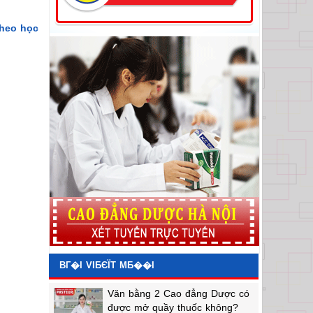
theo học
BГ�I VIБЄЇT MБ��I
Văn bằng 2 Cao đẳng Dược có
được mở quầy thuốc không?