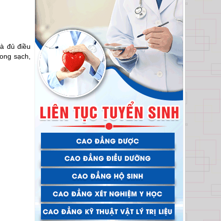
là đủ điều
rong sạch,