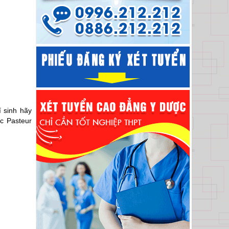
 sinh hãy
c Pasteur