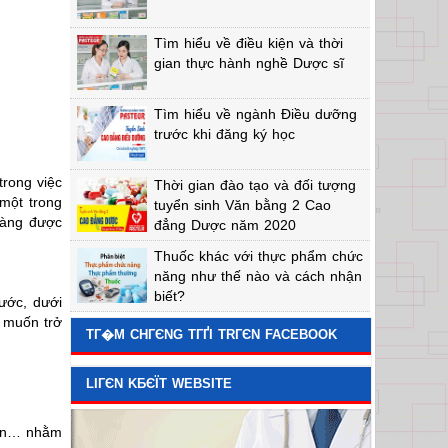
Tìm hiểu về điều kiện và thời
gian thực hành nghề Dược sĩ
Tìm hiểu về ngành Điều dưỡng
trước khi đăng ký học
rong việc
Thời gian đào tạo và đối tượng
một trong
tuyển sinh Văn bằng 2 Cao
càng được
đẳng Dược năm 2020
Thuốc khác với thực phẩm chức
năng như thế nào và cách nhận
biết?
ước, dưới
 muốn trở
TГ�M CHГЄNG TГҐI TRГЄN FACEBOOK
LIГЄN KБЄЇT WEBSITE
viện… nhằm