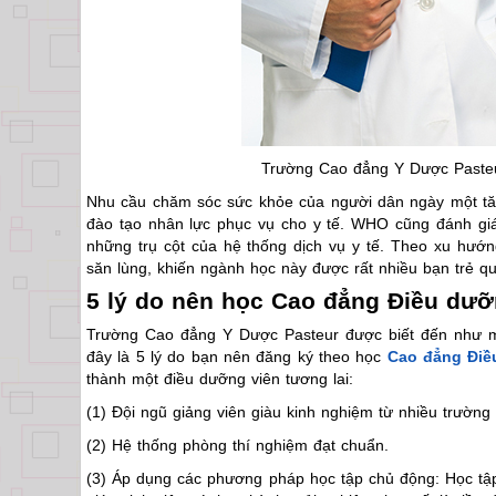
Trường Cao đẳng Y Dược Paste
Nhu cầu chăm sóc sức khỏe của người dân ngày một tăn
đào tạo nhân lực phục vụ cho y tế. WHO cũng đánh giá
những trụ cột của hệ thống dịch vụ у tế. Theo xu hư
săn lùng, khiến ngành học này được rất nhiều bạn trẻ q
5 lý do nên học Cao đẳng Điều dưỡ
Trường Cao đẳng Y Dược Pasteur được biết đến như một
đây là 5 lý do bạn nên đăng ký theo học
Cao đẳng Đi
thành một điều dưỡng viên tương lai:
(1) Đội ngũ giảng viên giàu kinh nghiệm từ nhiều trường
(2) Hệ thống phòng thí nghiệm đạt chuẩn.
(3) Áp dụng các phương pháp học tập chủ động: Học tập