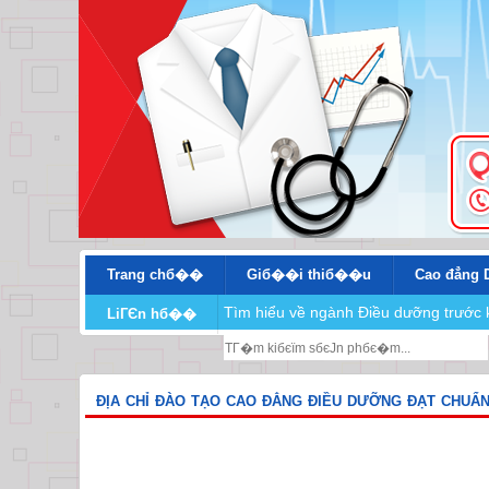
Trang chб��
Giб��i thiб��u
Cao đẳng 
Tìm hiểu về ngành Điều dưỡng trước 
LiГЄn hб��
ĐỊA CHỈ ĐÀO TẠO CAO ĐẲNG ĐIỀU DƯỠNG ĐẠT CHUẨN