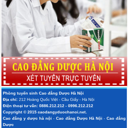
Phòng tuyển sinh
Cao đẳng Dược Hà Nội
Địa chỉ:
212 Hoàng Quốc Việt - Cầu Giấy - Hà Nội
Điện thoại tư vấn: 0886.212.212 - 0996.212.212
Copyright © 2015
caodangyduochanoi.net
.
Cao đẳng y dược hà nội
-
Cao đẳng Dược Hà Nội
-
Cao đẳng
Dược