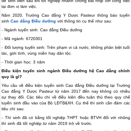
để sinh viên sau khi tốt nghiệp nhanh chóng bắt nhịp với công việc
tại đơn vị làm việc.
Năm 2020, Trường Cao đẳng Y Dược Pasteur thông báo tuyển
sinh
Cao đẳng Điều dưỡng
với thông tin cụ thể như sau:
- Ngành tuyển sinh: Cao đẳng Điều dưỡng
- Mã ngành: 6720301
- Đối tượng tuyển sinh: Trên phạm vi cả nước, không phân biệt tuổi
tác, giới tính, vùng miền hay dân tộc.
- Thời gian học: 3 năm
Điều kiện tuyển sinh ngành Điều dưỡng hệ Cao đẳng chính
quy là gì?
Yêu cầu về điều kiện tuyển sinh Cao đẳng Điều dưỡng tại Trường
Cao đẳng Y Dược Pasteur từ năm 2017 đến nay không có nhiều
sự thay đổi. Các tiêu chí về điều kiện đều tuân thủ theo quy chế
tuyển sinh đầu vào của Bộ LĐTB&XH. Cụ thể thí sinh cần đảm các
tiêu chí sau:
- Thí sinh đã có bằng tốt nghiệp THPT hoặc BTVH đối với những
thí sinh đã tốt nghiệp từ năm 2019 trở về trước.