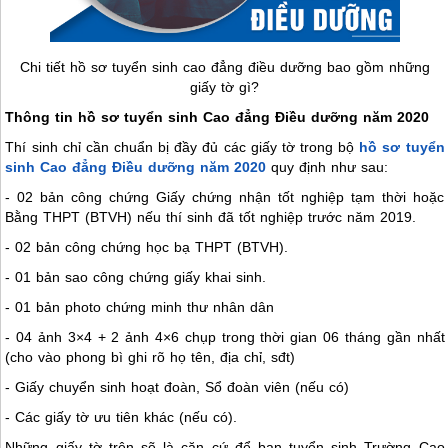
Chi tiết hồ sơ tuyển sinh cao đẳng điều dưỡng bao gồm những
giấy tờ gì?
Thông tin hồ sơ tuyển sinh Cao đẳng Điều dưỡng năm 2020
Thí sinh chỉ cần chuẩn bị đầy đủ các giấy tờ trong bộ
hồ sơ tuyển
sinh Cao đẳng Điều dưỡng năm 2020
quy định như sau:
- 02 bản công chứng Giấy chứng nhận tốt nghiệp tạm thời hoặc
Bằng THPT (BTVH) nếu thí sinh đã tốt nghiệp trước năm 2019.
- 02 bản công chứng học bạ THPT (BTVH).
- 01 bản sao công chứng giấy khai sinh.
- 01 bản photo chứng minh thư nhân dân
- 04 ảnh 3×4 + 2 ảnh 4×6 chụp trong thời gian 06 tháng gần nhất
(cho vào phong bì ghi rõ họ tên, địa chỉ, sđt)
- Giấy chuyển sinh hoạt đoàn, Sổ đoàn viên (nếu có)
- Các giấy tờ ưu tiên khác (nếu có).
Những giấy tờ trên sẽ là căn cứ để ban tuyển sinh Trường Cao