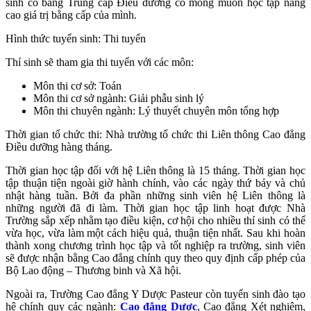
sinh có bằng Trung cấp Điều dưỡng có mong muốn học tập nâng
cao giá trị bằng cấp của mình.
Hình thức tuyển sinh: Thi tuyển
Thí sinh sẽ tham gia thi tuyển với các môn:
Môn thi cơ sở: Toán
Môn thi cơ sở ngành: Giải phẫu sinh lý
Môn thi chuyên ngành: Lý thuyết chuyên môn tổng hợp
Thời gian tổ chức thi: Nhà trường tổ chức thi Liên thông Cao đẳng
Điều dưỡng hàng tháng.
Thời gian học tập đối với hệ Liên thông là 15 tháng. Thời gian học
tập thuận tiện ngoài giờ hành chính, vào các ngày thứ bảy và chủ
nhật hàng tuần. Bởi đa phần những sinh viên hệ Liên thông là
những người đã đi làm. Thời gian học tập linh hoạt được Nhà
Trường sắp xếp nhằm tạo điều kiện, cơ hội cho nhiều thí sinh có thể
vừa học, vừa làm một cách hiệu quả, thuận tiện nhất. Sau khi hoàn
thành xong chương trình học tập và tốt nghiệp ra trường, sinh viên
sẽ được nhận bằng Cao đẳng chính quy theo quy định cấp phép của
Bộ Lao động – Thương binh và Xã hội.
Ngoài ra, Trường Cao đẳng Y Dược Pasteur còn tuyển sinh đào tạo
hệ chính quy các ngành:
Cao đẳng Dược
, Cao đẳng Xét nghiệm,