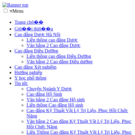
≡
Menu
Trang chб��
Giб��i thiб��u
Cao đẳng Dược Hà Nội
Liên thông cao đẳng Dược
Văn bằng 2 Cao đẳng Dược
Cao đẳng Điều Dưỡng
Liên thông cao đẳng Điều Dưỡng
Văn bằng 2 Cao đẳng Điều dưỡng
Cao đẳng Xét nghiệm
Hướng nghiệp
Y học phổ thông
Tin tức
Chuyện Ngành Y Dược
Cao đẳng Hộ Sinh
Văn bằng 2 Cao đẳng Hộ sinh
Liên thông Cao đẳng Hộ sinh
Cao đẳng Kỹ Thuật Vật Lý Trị Liệu, Phục Hồi Chức
Năng
Văn bằng 2 Cao đẳng Kỹ Thuật Vật Lý Trị Liệu, Phục
Hồi Chức Năng
Liên Thông Cao đẳng Kỹ Thuật Vật Lý Trị Liệu, Phục