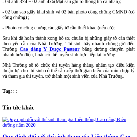
- 04 ảnh 3×4 + 02 ảnh 4x6(Mặt sau ghi rõ thông tin cá nhân);
- 02 bản sao giấy khai sinh và 02 bản photo công chứng CMND (có
công chứng) ;
- Photo có công chứng các giấy tờ cần thiết khác (nếu có);
Sau khi đã hoàn thành xong hồ sơ, chuẩn bị những giấy tờ cần thiết
theo yêu cầu của Nhà Trường. Thí sinh hãy nhanh chóng gửi đến
Trường
Cao đẳng Y Dược Pasteur
bằng đường chuyển phát
nhanh bưu điện, hoặc có thể tuyển sinh trực tiếp tại trường.
Nhà Trường sẽ tổ chức thi tuyển hàng tháng nhằm tạo điều kiện
thuận lợi cho thí sinh có thể sắp xếp thời gian biểu của mình hợp lý
và tham gia thi tuyển, trở thành một sinh viên của Nhà Trường.
Tag:
;
;
Tin tức khác
Quy định đối với thí sinh tham gia Liên thông Cao