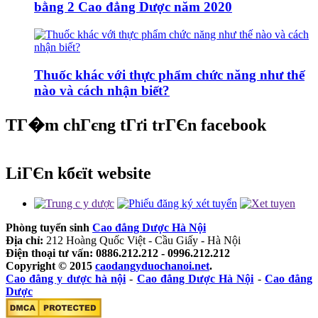
bằng 2 Cao đẳng Dược năm 2020
Thuốc khác với thực phẩm chức năng như thế
nào và cách nhận biết?
TГ�m chГєng tГґi trГЄn facebook
LiГЄn kбєїt website
Phòng tuyển sinh
Cao đẳng Dược Hà Nội
Địa chỉ:
212 Hoàng Quốc Việt - Cầu Giấy - Hà Nội
Điện thoại tư vấn: 0886.212.212 - 0996.212.212
Copyright © 2015
caodangyduochanoi.net
.
Cao đẳng y dược hà nội
-
Cao đẳng Dược Hà Nội
-
Cao đẳng
Dược